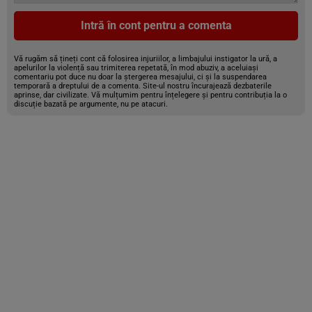
Intră în cont pentru a comenta
Vă rugăm să țineți cont că folosirea injuriilor, a limbajului instigator la ură, a
apelurilor la violență sau trimiterea repetată, în mod abuziv, a aceluiași
comentariu pot duce nu doar la ștergerea mesajului, ci și la suspendarea
temporară a dreptului de a comenta. Site-ul nostru încurajează dezbaterile
aprinse, dar civilizate. Vă mulțumim pentru înțelegere și pentru contribuția la o
discuție bazată pe argumente, nu pe atacuri.