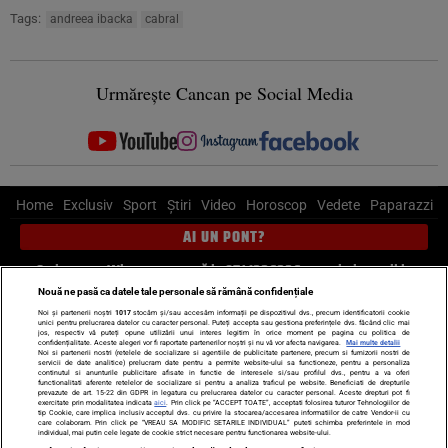
Tags:
andreea ibacka
cabral
Urmărește Cancan pe Social Media
Home
Exclusiv
Sport
Știri
Video
Horoscop
Vedete
Paparazzi
AI UN PONT?
Scrie-ne pe Whatsapp
, sună la 0741226226 sau trimite mail la
pont@cancan.ro
Nouă ne pasă ca datele tale personale să rămână confidențiale
Noi și partenerii noștri
1017
stocăm și/sau accesăm informații pe dispozitivul dvs., precum identificatorii cookie
unici pentru prelucrarea datelor cu caracter personal. Puteți accepta sau gestiona preferințele dvs. făcând clic mai
Știri interne
Știri externe
Politică
jos, respectiv vă puteți opune utilizării unui interes legitim în orice moment pe pagina cu politica de
confidențialitate. Aceste alegeri vor fi raportate partenerilor noștri și nu vă vor afecta navigarea.
Mai multe detalii
Noi si partenerii nostri (retelele de socializare si agentiile de publicitate partenere, precum si furnizorii nostri de
servicii de date analitice) prelucram date pentru a permite website-ului sa functioneze, pentru a personaliza
Ultimele stiri
Diete
Insula Iubirii
Dictionar de vise
LIFE STYLE
continutul si anunturile publicitare afisate in functie de interesele si/sau profilul dvs., pentru a va oferi
functionalitati aferente retelelor de socializare si pentru a analiza traficul pe website. Beneficiati de drepturile
Horoscop
prevazute de art. 15-22 din GDPR in legatura cu prelucrarea datelor cu caracter personal. Aceste drepturi pot fi
exercitate prin modalitatea indicata
aici
. Prin click pe “ACCEPT TOATE”, acceptati folosirea tuturor Tehnologiilor de
tip Cookie, care implica inclusiv acceptul dvs. cu privire la stocarea/accesarea informatiilor de catre Vendor-ii cu
Echipa editorială
Termeni si condiții
Politica de confidențialitate
care colaboram. Prin click pe “VREAU SA MODIFIC SETARILE INDIVIDUAL” puteti schimba preferintele in mod
individual, mai putin cele legate de cookie strict necesare pentru functionarea website-ului.