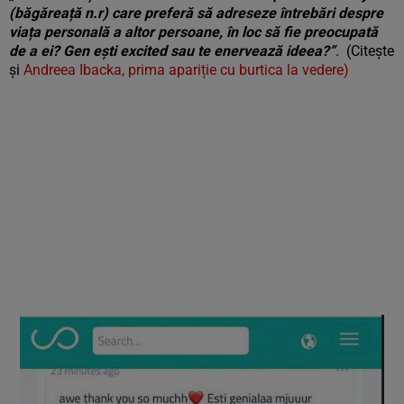
(băgăreață n.r) care preferă să adreseze întrebări despre
viața personală a altor persoane, în loc să fie preocupată
de a ei? Gen ești excited sau te enervează ideea?”
. (Citește
și
Andreea Ibacka, prima apariție cu burtica la vedere)