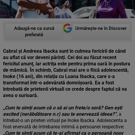
Adaugă-ne ca sursă
Urmărește-ne în Discover
preferată
Cabral și Andreea Ibacka sunt în culmea fericirii de când
au aflat că vor deveni părinți. Cei doi au făcut recent
fericitul anunț, iar actrița este pentru prima oară în postura
de mămică. În schimb, Cabral mai are o fiică adolescentă,
Inoke (16 ani), din relația cu Luana Ibacka, care s-a
transformat într-o adevărată domnișoară. Ea a fost
întrebată de prietenii virtuali ce crede despre faptul că va
avea o surioară.
„Cum te simți acum că o să ai un frete/o soră? Gen ești
excited (nerăbdătoare n.r) sau te enervează ideea?”
, a
întrebat-o un prieten virtual pe Inoke Ibacka. Adolescenta a
fost enervată de întrebarea intimă a persoanei respective:
„Cum te simți acum că te-ai afirmat ca o persoană nosy