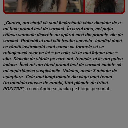
Vezi galeria foto
5 poze
„Cumva, am simțit că sunt însărcinată chiar dinainte de a-
mi face primul test de sarcină. În cazul meu, cel puțin,
câteva semnale discrete au apărut încă din primele zile de
sarcină. Probabil ai mai citit treaba aceasta..imediat după
ce rămâi însărcinată sunt șanse ca formele să se
rotunjească ușor pe ici – pe colo, să te mai înțepe una –
alta. Dincolo de stările pe care noi, femeile, ni le-am putea
induce. Însă mi-am făcut primul test de sarcină înainte să-
mi împărtășesc suspiciunile. Valeleu, acele 3 minute de
așteptare..Cele mai lungi minute din viața unei femei.
Un montain rousse de emoții, fără plăcuțe de frână.
POZITIV!”
, a scris Andreea Ibacka pe blogul personal.