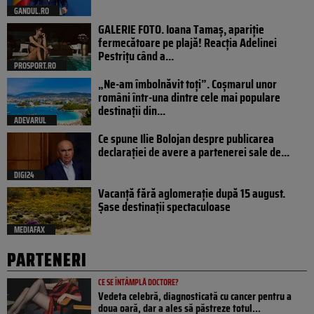
GANDUL.RO
GALERIE FOTO. Ioana Tamaş, apariție
fermecătoare pe plajă! Reacția Adelinei
Pestrițu când a...
PROSPORT.RO
„Ne-am îmbolnăvit toți”. Coșmarul unor
români într-una dintre cele mai populare
destinații din...
ADEVARUL
Ce spune Ilie Bolojan despre publicarea
declarației de avere a partenerei sale de...
DIGI24
Vacanță fără aglomerație după 15 august.
Șase destinații spectaculoase
MEDIAFAX
PARTENERI
CE SE ÎNTÂMPLĂ DOCTORE?
Vedeta celebră, diagnosticată cu cancer pentru a
doua oară, dar a ales să păstreze totul...