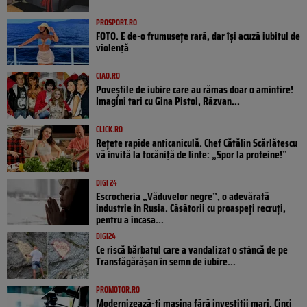
PROSPORT.RO
FOTO. E de-o frumusețe rară, dar își acuză iubitul de
violență
CIAO.RO
Poveştile de iubire care au rămas doar o amintire!
Imagini tari cu Gina Pistol, Răzvan...
CLICK.RO
Rețete rapide anticaniculă. Chef Cătălin Scărlătescu
vă invită la tocăniță de linte: „Spor la proteine!”
DIGI 24
Escrocheria „Văduvelor negre”, o adevărată
industrie în Rusia. Căsătorii cu proaspeți recruți,
pentru a încasa...
DIGI24
Ce riscă bărbatul care a vandalizat o stâncă de pe
Transfăgărășan în semn de iubire...
PROMOTOR.RO
Modernizează-ți mașina fără investiții mari. Cinci