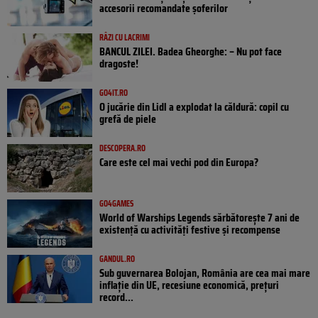
accesorii recomandate șoferilor
RÂZI CU LACRIMI
BANCUL ZILEI. Badea Gheorghe: – Nu pot face
dragoste!
GO4IT.RO
O jucărie din Lidl a explodat la căldură: copil cu
grefă de piele
DESCOPERA.RO
Care este cel mai vechi pod din Europa?
GO4GAMES
World of Warships Legends sărbătorește 7 ani de
existență cu activități festive și recompense
GANDUL.RO
Sub guvernarea Bolojan, România are cea mai mare
inflație din UE, recesiune economică, prețuri
record...