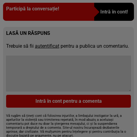
Participă la conversație!
Intră în cont!
LASĂ UN RĂSPUNS
Trebuie să fii
autentificat
pentru a publica un comentariu.
Intră în cont pentru a comenta
Vă rugăm să țineți cont că folosirea injuriilor, a limbajului instigator la ură, a
apelurilor la violență sau trimiterea repetată, în mod abuziv, a aceluiași
comentariu pot duce nu doar la ștergerea mesajului, ci și la suspendarea
temporară a dreptului de a comenta. Site-ul nostru încurajează dezbaterile
aprinse, dar civilizate. Vă mulțumim pentru înțelegere și pentru contribuția la o
discuție bazată pe argumente, nu pe atacuri.