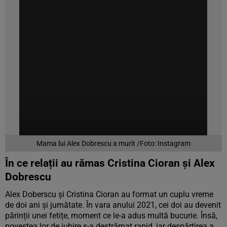
Mama lui Alex Dobrescu a murit /Foto: Instagram
În ce relații au rămas Cristina Cioran și Alex
Dobrescu
Alex Doberscu și Cristina Cioran au format un cuplu vreme
de doi ani și jumătate. În vara anului 2021, cei doi au devenit
părinții unei fetițe, moment ce le-a adus multă bucurie. Însă,
povestea lor de iubire s-a destrămat rapid, iar despărțirea a