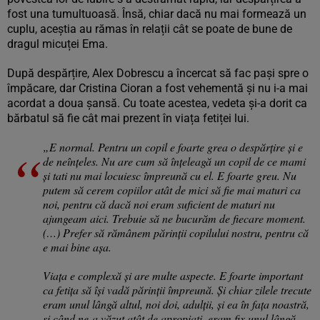
fost una tumultuoasă. Însă, chiar dacă nu mai formează un
cuplu, aceștia au rămas în relații cât se poate de bune de
dragul micuței Ema.
După despărțire, Alex Dobrescu a încercat să fac pași spre o
împăcare, dar Cristina Cioran a fost vehementă și nu i-a mai
acordat a doua șansă. Cu toate acestea, vedeta și-a dorit ca
bărbatul să fie cât mai prezent în viața fetiței lui.
„E normal. Pentru un copil e foarte grea o despărțire și e
de neînțeles. Nu are cum să înțeleagă un copil de ce mami
și tati nu mai locuiesc împreună cu el. E foarte greu. Nu
putem să cerem copiilor atât de mici să fie mai maturi ca
noi, pentru că dacă noi eram suficient de maturi nu
ajungeam aici. Trebuie să ne bucurăm de fiecare moment.
(…) Prefer să rămânem părinții copilului nostru, pentru că
e mai bine așa.
Viața e complexă și are multe aspecte. E foarte important
ca fetița să își vadă părinții împreună. Și chiar zilele trecute
eram unul lângă altul, noi doi, adulții, și ea în fața noastră,
și când ne-a văzut atât de apropiați, eram fix unul lângă