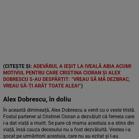
(CITEȘTE ȘI:
ADEVĂRUL A IEȘIT LA IVEALĂ ABIA ACUM!
MOTIVUL PENTRU CARE CRISTINA CIORAN ȘI ALEX
DOBRESCU S-AU DESPĂRȚIT: “VREAU SĂ MĂ DEZBRAC,
VREAU SĂ-ȚI ARĂT TOATE ALEA!”
)
Alex Dobrescu, în doliu
În această dimineață, Alex Dobrescu a venit cu o veste tristă.
Fostul partener al Cristinei Cioran a dezvăluit că femeia care
i-a dat viață a murit. Se pare că mama acestuia s-a stins din
viață, însă cauza decesului nu a fost dezvăluită. Vestea i-a
șocat pe urmăritorii acestuia, care nu au ezitat și l-au