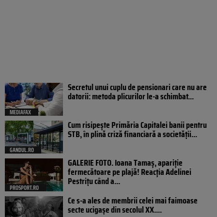
Secretul unui cuplu de pensionari care nu are
datorii: metoda plicurilor le-a schimbat...
MEDIAFAX
Cum risipește Primăria Capitalei banii pentru
STB, în plină criză financiară a societății...
GANDUL.RO
GALERIE FOTO. Ioana Tamaş, apariție
fermecătoare pe plajă! Reacția Adelinei
Pestrițu când a...
PROSPORT.RO
Ce s-a ales de membrii celei mai faimoase
secte ucigașe din secolul XX....