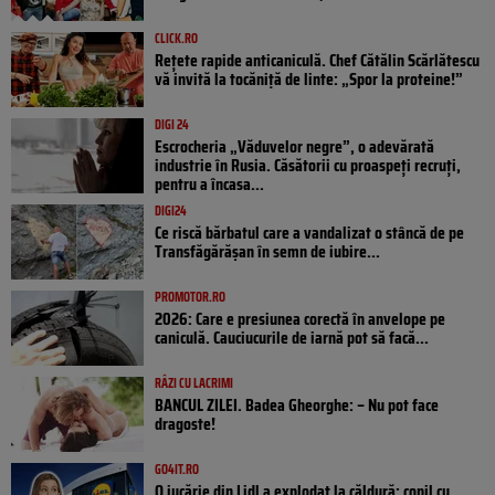
CLICK.RO
Rețete rapide anticaniculă. Chef Cătălin Scărlătescu
vă invită la tocăniță de linte: „Spor la proteine!”
DIGI 24
Escrocheria „Văduvelor negre”, o adevărată
industrie în Rusia. Căsătorii cu proaspeți recruți,
pentru a încasa...
DIGI24
Ce riscă bărbatul care a vandalizat o stâncă de pe
Transfăgărășan în semn de iubire...
PROMOTOR.RO
2026: Care e presiunea corectă în anvelope pe
caniculă. Cauciucurile de iarnă pot să facă...
RÂZI CU LACRIMI
BANCUL ZILEI. Badea Gheorghe: – Nu pot face
dragoste!
GO4IT.RO
O jucărie din Lidl a explodat la căldură: copil cu