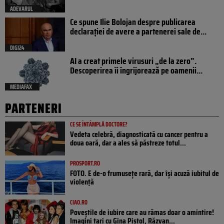
ADEVARUL
Ce spune Ilie Bolojan despre publicarea
declarației de avere a partenerei sale de...
DIGI24
AI a creat primele virusuri „de la zero”.
Descoperirea îi îngrijorează pe oamenii...
MEDIAFAX
PARTENERI
CE SE ÎNTÂMPLĂ DOCTORE?
Vedeta celebră, diagnosticată cu cancer pentru a
doua oară, dar a ales să păstreze totul...
PROSPORT.RO
FOTO. E de-o frumusețe rară, dar își acuză iubitul de
violență
CIAO.RO
Poveştile de iubire care au rămas doar o amintire!
Imagini tari cu Gina Pistol, Răzvan...