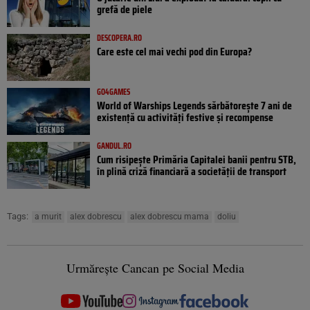
grefă de piele
DESCOPERA.RO
Care este cel mai vechi pod din Europa?
GO4GAMES
World of Warships Legends sărbătorește 7 ani de
existență cu activități festive și recompense
GANDUL.RO
Cum risipește Primăria Capitalei banii pentru STB,
în plină criză financiară a societății de transport
Tags:
a murit
alex dobrescu
alex dobrescu mama
doliu
Urmărește Cancan pe Social Media