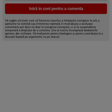
Intră în cont pentru a comenta
Vă rugăm să țineți cont că folosirea injuriilor, a limbajului instigator la ură, a
apelurilor la violență sau trimiterea repetată, în mod abuziv, a aceluiași
comentariu pot duce nu doar la ștergerea mesajului, ci și la suspendarea
temporară a dreptului de a comenta. Site-ul nostru încurajează dezbaterile
aprinse, dar civilizate. Vă mulțumim pentru înțelegere și pentru contribuția la o
discuție bazată pe argumente, nu pe atacuri.