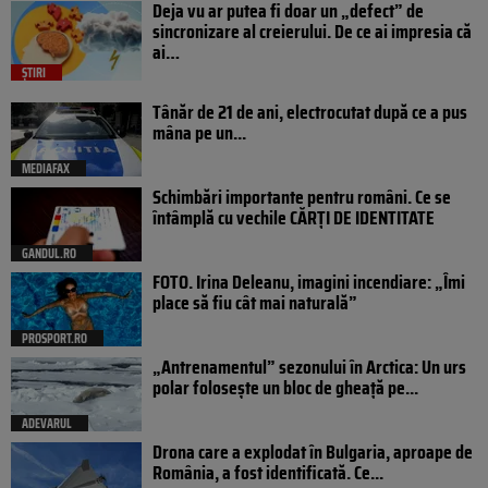
Deja vu ar putea fi doar un „defect” de
sincronizare al creierului. De ce ai impresia că
ai…
ȘTIRI
Tânăr de 21 de ani, electrocutat după ce a pus
mâna pe un...
MEDIAFAX
Schimbări importante pentru români. Ce se
întâmplă cu vechile CĂRȚI DE IDENTITATE
GANDUL.RO
FOTO. Irina Deleanu, imagini incendiare: „Îmi
place să fiu cât mai naturală”
PROSPORT.RO
„Antrenamentul” sezonului în Arctica: Un urs
polar folosește un bloc de gheață pe...
ADEVARUL
Drona care a explodat în Bulgaria, aproape de
România, a fost identificată. Ce...