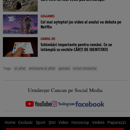
GO4GAMES
Cel mai așteptat joc video al anului va debuta pe
Netflix
GANDUL.RO
Schimbări importante pentru români. Ce se
întâmplă cu vechile CĂRȚI DE IDENTITATE
Tags:
ai aflat
emisiune ai aflat
gandul
ionut cristache
Urmărește Cancan pe Social Media
Home
Exclusiv
Sport
Știri
Video
Horoscop
Vedete
Paparazzi