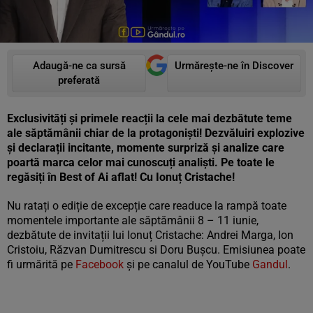
Adaugă-ne ca sursă
Urmărește-ne în Discover
preferată
Exclusivități şi primele reacții la cele mai dezbătute teme
ale săptămânii chiar de la protagonişti! Dezvăluiri explozive
și declarații incitante, momente surpriză și analize care
poartă marca celor mai cunoscuți analişti. Pe toate le
regăsiți în Best of Ai aflat! Cu Ionuț Cristache!
Nu ratați o ediție de excepție care readuce la rampă toate
momentele importante ale săptămânii 8 – 11 iunie,
dezbătute de invitații lui Ionuț Cristache: Andrei Marga, Ion
Cristoiu, Răzvan Dumitrescu si Doru Buşcu. Emisiunea poate
fi urmărită pe
Facebook
și pe canalul de YouTube
Gandul
.