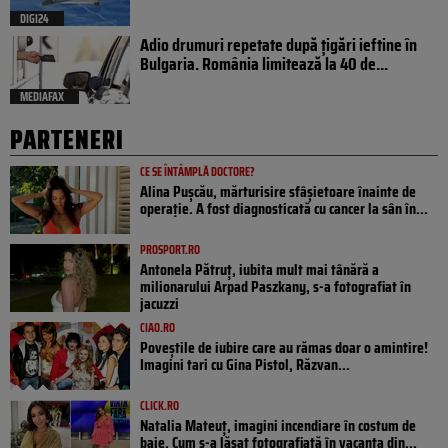
DIGI24
Adio drumuri repetate după țigări ieftine în
Bulgaria. România limitează la 40 de...
MEDIAFAX
PARTENERI
CE SE ÎNTÂMPLĂ DOCTORE?
Alina Pușcău, mărturisire sfâșietoare înainte de
operație. A fost diagnosticată cu cancer la sân în...
PROSPORT.RO
Antonela Pătruț, iubita mult mai tânără a
milionarului Arpad Paszkany, s-a fotografiat în
jacuzzi
CIAO.RO
Poveştile de iubire care au rămas doar o amintire!
Imagini tari cu Gina Pistol, Răzvan...
CLICK.RO
Natalia Mateuț, imagini incendiare în costum de
baie. Cum s-a lăsat fotografiată în vacanța din...