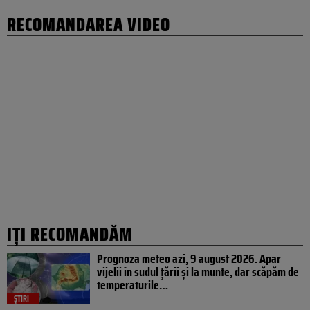
RECOMANDAREA VIDEO
IȚI RECOMANDĂM
Prognoza meteo azi, 9 august 2026. Apar
vijelii în sudul țării și la munte, dar scăpăm de
temperaturile…
ȘTIRI