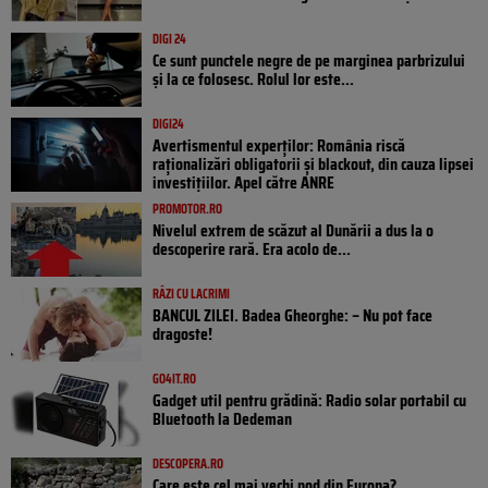
DIGI 24
Ce sunt punctele negre de pe marginea parbrizului
și la ce folosesc. Rolul lor este...
DIGI24
Avertismentul experților: România riscă
raționalizări obligatorii și blackout, din cauza lipsei
investițiilor. Apel către ANRE
PROMOTOR.RO
Nivelul extrem de scăzut al Dunării a dus la o
descoperire rară. Era acolo de...
RÂZI CU LACRIMI
BANCUL ZILEI. Badea Gheorghe: – Nu pot face
dragoste!
GO4IT.RO
Gadget util pentru grădină: Radio solar portabil cu
Bluetooth la Dedeman
DESCOPERA.RO
Care este cel mai vechi pod din Europa?