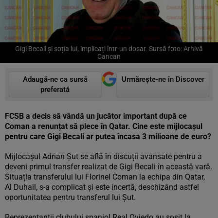
Gigi Becali și soția lui, implicați într-un dosar. Sursă foto: Arhivă
Cancan
Adaugă-ne ca sursă
Urmărește-ne în Discover
preferată
FCSB a decis să vândă un jucător important după ce
Coman a renunțat să plece în Qatar. Cine este mijlocașul
pentru care Gigi Becali ar putea încasa 3 milioane de euro?
Mijlocașul Adrian Șut se află în discuții avansate pentru a
deveni primul transfer realizat de Gigi Becali în această vară.
Situația transferului lui Florinel Coman la echipa din Qatar,
Al Duhail, s-a complicat și este incertă, deschizând astfel
oportunitatea pentru transferul lui Șut.
Reprezentanții clubului spaniol Real Oviedo au sosit la