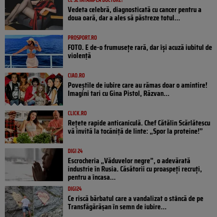
Vedeta celebră, diagnosticată cu cancer pentru a
doua oară, dar a ales să păstreze totul...
PROSPORT.RO
FOTO. E de-o frumusețe rară, dar își acuză iubitul de
violență
CIAO.RO
Poveştile de iubire care au rămas doar o amintire!
Imagini tari cu Gina Pistol, Răzvan...
CLICK.RO
Rețete rapide anticaniculă. Chef Cătălin Scărlătescu
vă invită la tocăniță de linte: „Spor la proteine!”
DIGI 24
Escrocheria „Văduvelor negre”, o adevărată
industrie în Rusia. Căsătorii cu proaspeți recruți,
pentru a încasa...
DIGI24
Ce riscă bărbatul care a vandalizat o stâncă de pe
Transfăgărășan în semn de iubire...