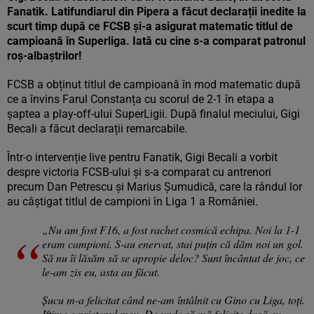
Fanatik. Latifundiarul din Pipera a făcut declarații inedite la
scurt timp după ce FCSB și-a asigurat matematic titlul de
campioană în Superliga. Iată cu cine s-a comparat patronul
roș-albaștrilor!
FCSB a obținut titlul de campioană în mod matematic după
ce a învins Farul Constanța cu scorul de 2-1 în etapa a
șaptea a play-off-ului SuperLigii. După finalul meciului, Gigi
Becali a făcut declarații remarcabile.
Într-o intervenție live pentru Fanatik, Gigi Becali a vorbit
despre victoria FCSB-ului și s-a comparat cu antrenori
precum Dan Petrescu și Marius Șumudică, care la rândul lor
au câștigat titlul de campioni în Liga 1 a României.
„Nu am fost F16, a fost rachet cosmică echipa. Noi la 1-1
eram campioni. S-au enervat, stai puțin că dăm noi un gol.
Să nu îi lăsăm să se apropie deloc? Sunt încântat de joc, ce
le-am zis eu, asta au făcut.
Șucu m-a felicitat când ne-am întâlnit cu Gino cu Liga, toți.
Iftime e prietenul meu. De unde să mă felicite dacă eu