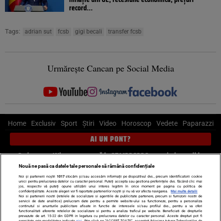
record...
Tags:
adrian sut
fcsb
gigi becali
transfer fcsb
Urmărește Cancan pe Social Media
Home
Exclusiv
Sport
Știri
Video
Horoscop
Vedete
Paparazzi
AI UN PONT?
Scrie-ne pe Whatsapp
, sună la 0741226226 sau trimite mail la
pont@cancan.ro
Nouă ne pasă ca datele tale personale să rămână confidențiale
Noi și partenerii noștri
1017
stocăm și/sau accesăm informații pe dispozitivul dvs., precum identificatorii cookie
unici pentru prelucrarea datelor cu caracter personal. Puteți accepta sau gestiona preferințele dvs. făcând clic mai
Știri interne
Știri externe
Politică
jos, respectiv vă puteți opune utilizării unui interes legitim în orice moment pe pagina cu politica de
confidențialitate. Aceste alegeri vor fi raportate partenerilor noștri și nu vă vor afecta navigarea.
Mai multe detalii
Noi si partenerii nostri (retelele de socializare si agentiile de publicitate partenere, precum si furnizorii nostri de
servicii de date analitice) prelucram date pentru a permite website-ului sa functioneze, pentru a personaliza
Ultimele stiri
Diete
Insula Iubirii
Dictionar de vise
LIFE STYLE
continutul si anunturile publicitare afisate in functie de interesele si/sau profilul dvs., pentru a va oferi
functionalitati aferente retelelor de socializare si pentru a analiza traficul pe website. Beneficiati de drepturile
Horoscop
prevazute de art. 15-22 din GDPR in legatura cu prelucrarea datelor cu caracter personal. Aceste drepturi pot fi
exercitate prin modalitatea indicata
aici
. Prin click pe “ACCEPT TOATE”, acceptati folosirea tuturor Tehnologiilor de