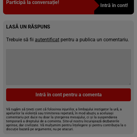
Participă la conversație!
Intră în cont!
LASĂ UN RĂSPUNS
Trebuie să fii
autentificat
pentru a publica un comentariu.
Intră în cont pentru a comenta
Vă rugăm să țineți cont că folosirea injuriilor, a limbajului instigator la ură, a
apelurilor la violență sau trimiterea repetată, în mod abuziv, a aceluiași
comentariu pot duce nu doar la ștergerea mesajului, ci și la suspendarea
temporară a dreptului de a comenta. Site-ul nostru încurajează dezbaterile
aprinse, dar civilizate. Vă mulțumim pentru înțelegere și pentru contribuția la o
discuție bazată pe argumente, nu pe atacuri.