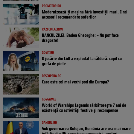
PROMOTOR.RO
Modernizează-ți mașina fără investiții mari. Cinci
accesorii recomandate șoferilor
RÂZI CU LACRIMI
BANCUL ZILEI. Badea Gheorghe: – Nu pot face
dragoste!
GO4IT.RO
O jucărie din Lidl a explodat la căldură: copil cu
grefă de piele
DESCOPERA.RO
Care este cel mai vechi pod din Europa?
GO4GAMES
World of Warships Legends sărbătorește 7 ani de
existență cu activități festive și recompense
GANDUL.RO
Sub guvernarea Bolojan, România are cea mai mare
inflație din UE, recesiune economică, prețuri