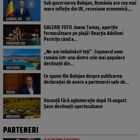
Sub guvernarea Bolojan, România are cea mai
mare inflație din UE, recesiune economică,...
GANDUL.RO
GALERIE FOTO. Ioana Tamaş, apariție
fermecătoare pe plajă! Reacția Adelinei
Pestrițu când a...
PROSPORT.RO
„Ne-am îmbolnăvit toți”. Coșmarul unor
români într-una dintre cele mai populare
destinații din...
ADEVARUL
Ce spune Ilie Bolojan despre publicarea
declarației de avere a partenerei sale de...
DIGI24
Vacanță fără aglomerație după 15 august.
Șase destinații spectaculoase
MEDIAFAX
PARTENERI
CE SE ÎNTÂMPLĂ DOCTORE?