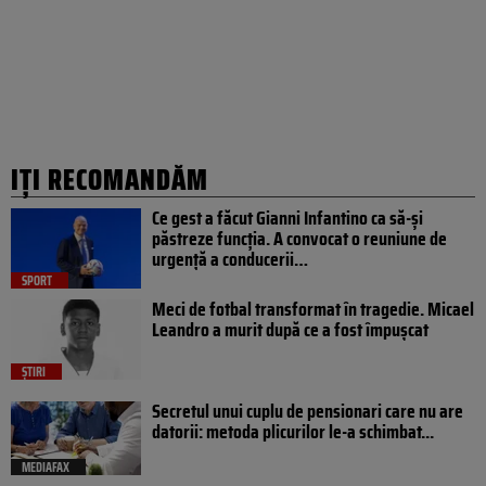
IȚI RECOMANDĂM
Ce gest a făcut Gianni Infantino ca să-și
păstreze funcția. A convocat o reuniune de
urgență a conducerii…
SPORT
Meci de fotbal transformat în tragedie. Micael
Leandro a murit după ce a fost împușcat
ȘTIRI
Secretul unui cuplu de pensionari care nu are
datorii: metoda plicurilor le-a schimbat...
MEDIAFAX