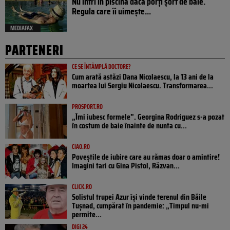
Nu intri în piscină dacă porți șort de baie.
Regula care îi uimește...
MEDIAFAX
PARTENERI
CE SE ÎNTÂMPLĂ DOCTORE?
Cum arată astăzi Dana Nicolaescu, la 13 ani de la
moartea lui Sergiu Nicolaescu. Transformarea...
PROSPORT.RO
„Îmi iubesc formele”. Georgina Rodriguez s-a pozat
în costum de baie înainte de nunta cu...
CIAO.RO
Poveştile de iubire care au rămas doar o amintire!
Imagini tari cu Gina Pistol, Răzvan...
CLICK.RO
Solistul trupei Azur își vinde terenul din Băile
Tușnad, cumpărat în pandemie: „Timpul nu-mi
permite...
DIGI 24