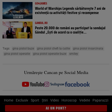
GO4GAMES
World of Warships Legends sărbătorește 7 ani de
existență cu activități festive și recompense
GANDUL.RO
Peste 20.000 de români au participat la sondajul
Gândul „Ești de acord cu o coaliție...
Tags:
gina pistol buze
gina pistol chefi la cutite
gina pistol insarcinata
gina pistol operatie
gina pistol operatie buze
smiley
Urmărește Cancan pe Social Media
Home
Exclusiv
Sport
Știri
Video
Horoscop
Vedete
Paparazzi
AI UN PONT?