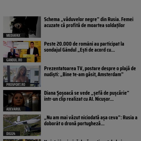
Schema „văduvelor negre” din Rusia. Femei
acuzate că profită de moartea soldaților
MEDIAFAX
Peste 20.000 de români au participat la
sondajul Gândul „Ești de acord cu...
GANDUL.RO
Prezentatoarea TV, postare despre o plajă de
nudiști: „Bine te-am găsit, Amsterdam”
PROSPORT.RO
Diana Șoșoacă se vede „șefă de pușcărie”
într-un clip realizat cu AI. Nicușor...
ADEVARUL
„Nu am mai văzut niciodată așa ceva”: Rusia a
doborât o dronă portugheză...
DIGI24