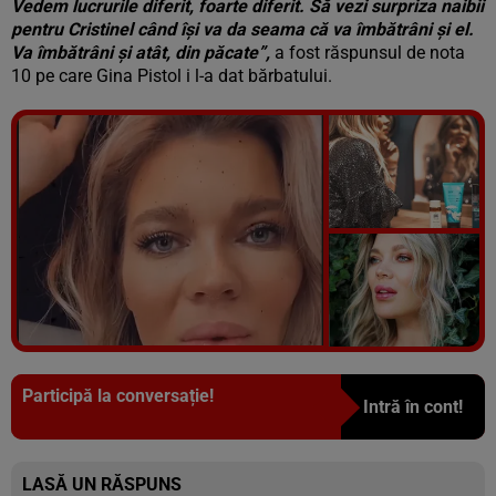
Vedem lucrurile diferit, foarte diferit. Să vezi surpriza naibii
pentru Cristinel când își va da seama că va îmbătrâni și el.
Va îmbătrâni și atât, din păcate”,
a fost răspunsul de nota
10 pe care Gina Pistol i l-a dat bărbatului.
Vezi galeria foto
8 poze
Participă la conversație!
Intră în cont!
LASĂ UN RĂSPUNS