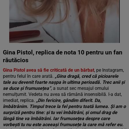
Gina Pistol, replica de nota 10 pentru un fan
răutăcios
Gina Pistol avea să fie criticată de un bărbat
, pe Instagram,
pentru felul în care arată.
„Gina dragă, cred că picioarele
tale au devenit foarte nașpa în ultima perioadă. Trec anii și
se duce și frumusețea”
, a sunat sec mesajul omului
nemulțumit. Vedeta nu avea să rămână insensibilă. I-a dat,
imediat, replica.
„Din fericire, gândim diferit. Da,
îmbătrânim. Timpul trece la fel pentru toată lumea. Și am o
surpriză pentru tine: și tu vei îmbătrâni, și omul drag de
lângă tine va îmbătrâni. Iar frumusețea despre care
vorbești tu nu este aceeași frumusețe la care mă refer eu.