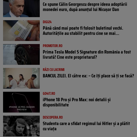
Ce spune Călin Georgescu despre ideea adoptării
monedei euro, după anunțul lui Nicușor Dan
DIGI24
Până când mai poate fi folosit buletinul vechi.
Autoritățile au stabilit pentru cine se mai...
PROMOTOR.RO
Prima Tesla Model S Signature din România a fost
livrată! Cine este proprietarul?
RÂZI CU LACRIMI
BANCUL ZILEI. El către ea: – Ce îți place să ți se facă?
GO4IT.RO
iPhone 18 Pro și Pro Max: noi detalii și
disponibilitate
DESCOPERA.RO
Studenta care a sfidat regimul lui Hitler și a plătit
cu viața