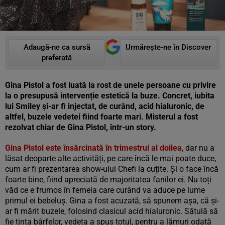
Adaugă-ne ca sursă
Urmărește-ne în Discover
preferată
Gina Pistol a fost luată la rost de unele persoane cu privire
la o presupusă intervenție estetică la buze. Concret, iubita
lui Smiley și-ar fi injectat, de curând, acid hialuronic, de
altfel, buzele vedetei fiind foarte mari. Misterul a fost
rezolvat chiar de Gina Pistol, într-un story.
Gina Pistol este însărcinată în trimestrul al doilea
, dar nu a
lăsat deoparte alte activități, pe care încă le mai poate duce,
cum ar fi prezentarea show-ului Chefi la cuțite. Și o face încă
foarte bine, fiind apreciată de majoritatea fanilor ei. Nu toți
văd ce e frumos în femeia care curând va aduce pe lume
primul ei bebeluș. Gina a fost acuzată, să spunem așa, că și-
ar fi mărit buzele, folosind clasicul acid hialuronic. Sătulă să
fie ținta bârfelor, vedeta a spus totul, pentru a lămuri odată