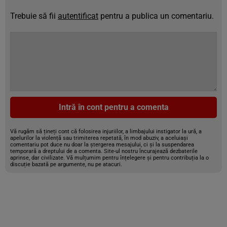
Trebuie să fii
autentificat
pentru a publica un comentariu.
Intră în cont pentru a comenta
Vă rugăm să țineți cont că folosirea injuriilor, a limbajului instigator la ură, a
apelurilor la violență sau trimiterea repetată, în mod abuziv, a aceluiași
comentariu pot duce nu doar la ștergerea mesajului, ci și la suspendarea
temporară a dreptului de a comenta. Site-ul nostru încurajează dezbaterile
aprinse, dar civilizate. Vă mulțumim pentru înțelegere și pentru contribuția la o
discuție bazată pe argumente, nu pe atacuri.