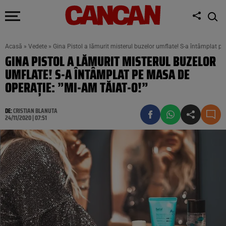
Acasă
»
Vedete
»
Gina Pistol a lămurit misterul buzelor umflate! S-a întâmplat pe
GINA PISTOL A LĂMURIT MISTERUL BUZELOR
UMFLATE! S-A ÎNTÂMPLAT PE MASA DE
OPERAȚIE: ”MI-AM TĂIAT-O!”
DE:
CRISTIAN BLANUTA
24/11/2020 | 07:51