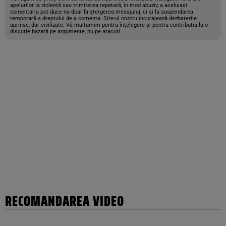
apelurilor la violență sau trimiterea repetată, în mod abuziv, a aceluiași
comentariu pot duce nu doar la ștergerea mesajului, ci și la suspendarea
temporară a dreptului de a comenta. Site-ul nostru încurajează dezbaterile
aprinse, dar civilizate. Vă mulțumim pentru înțelegere și pentru contribuția la o
discuție bazată pe argumente, nu pe atacuri.
RECOMANDAREA VIDEO