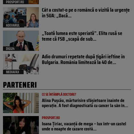
PROSPORT.RO
Cât a costat-o pe o româncă o vizită la urgențe
în SUA: „Dacă...
ADEVARUL
„Toată lumea este speriată”. Elita rusă se
teme că FSB „scapă de sub...
DIGI24
Adio drumuri repetate după țigări ieftine în
Bulgaria. România limitează la 40 de...
MEDIAFAX
PARTENERI
CE SE ÎNTÂMPLĂ DOCTORE?
Alina Pușcău, mărturisire sfâșietoare înainte de
operație. A fost diagnosticată cu cancer la sân în...
PROSPORT.RO
Ioana Țiriac, vacanță de mega – lux într-un castel
unde o noapte de cazare costă...