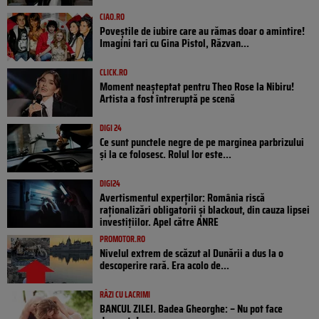
CIAO.RO
Poveştile de iubire care au rămas doar o amintire!
Imagini tari cu Gina Pistol, Răzvan...
CLICK.RO
Moment neașteptat pentru Theo Rose la Nibiru!
Artista a fost întreruptă pe scenă
DIGI 24
Ce sunt punctele negre de pe marginea parbrizului
și la ce folosesc. Rolul lor este...
DIGI24
Avertismentul experților: România riscă
raționalizări obligatorii și blackout, din cauza lipsei
investițiilor. Apel către ANRE
PROMOTOR.RO
Nivelul extrem de scăzut al Dunării a dus la o
descoperire rară. Era acolo de...
RÂZI CU LACRIMI
BANCUL ZILEI. Badea Gheorghe: – Nu pot face