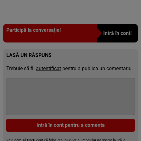
Participă la conversație!
Intră în cont!
LASĂ UN RĂSPUNS
Trebuie să fii
autentificat
pentru a publica un comentariu.
Intră în cont pentru a comenta
Vă rugăm să țineți cont că folosirea injuriilor, a limbajului instigator la ură, a