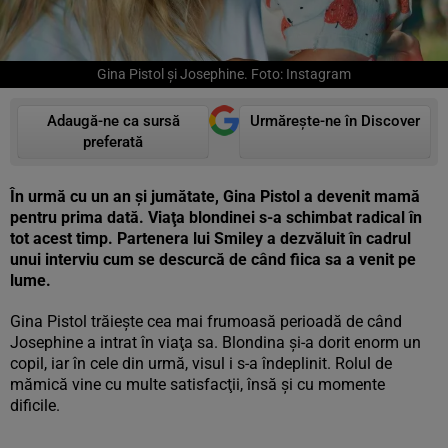
Gina Pistol și Josephine. Foto: Instagram
Adaugă-ne ca sursă
Urmărește-ne în Discover
preferată
În urmă cu un an şi jumătate, Gina Pistol a devenit mamă
pentru prima dată. Viaţa blondinei s-a schimbat radical în
tot acest timp. Partenera lui Smiley a dezvăluit în cadrul
unui interviu cum se descurcă de când fiica sa a venit pe
lume.
Gina Pistol trăieşte cea mai frumoasă perioadă de când
Josephine a intrat în viaţa sa. Blondina şi-a dorit enorm un
copil, iar în cele din urmă, visul i s-a îndeplinit. Rolul de
mămică vine cu multe satisfacţii, însă şi cu momente
dificile.