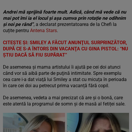
Andrei mă sprijină foarte mult. Adică, când mă vede că nu
mai pot îmi ia el locul și așa cumva prin rotație ne odihnim
și noi pe rând”
, a declarat prezentatoarea de la Chefi la
cuțite pentru
Antena Stars
.
CITEŞTE ŞI:
SMILEY A FĂCUT ANUNŢUL SURPRINZĂTOR,
DUPĂ CE S-A ÎNTORS DIN VACANŢA CU GINA PISTOL: “NU
ŞTIU DACĂ SĂ FIU SUPĂRAT”
De asemenea şi mama artistului îi ajută pe cei doi atunci
când vor să aibă parte de puţină intimitate. Spre exemplu
cea care i-a dat viaţă lui Smiley a stat cu micuța în perioada
în care cei doi au petrecut prima vacanță fără copil.
De asemenea, vedeta a mai precizat că are și o bonă, care
este atentă la programul de somn și de masă al fetiței sale.