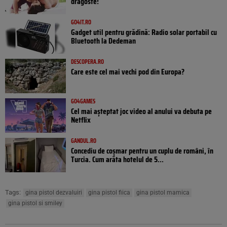
dragoste!
GO4IT.RO
Gadget util pentru grădină: Radio solar portabil cu
Bluetooth la Dedeman
DESCOPERA.RO
Care este cel mai vechi pod din Europa?
GO4GAMES
Cel mai așteptat joc video al anului va debuta pe
Netflix
GANDUL.RO
Concediu de coșmar pentru un cuplu de români, în
Turcia. Cum arăta hotelul de 5...
Tags:
gina pistol dezvaluiri
gina pistol fiica
gina pistol mamica
gina pistol si smiley