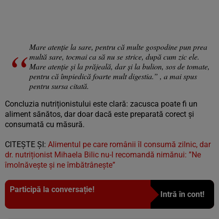
Mare atenție la sare, pentru că multe gospodine pun prea
multă sare, tocmai ca să nu se strice, după cum zic ele.
Mare atenție și la prăjeală, dar și la bulion, sos de tomate,
pentru că împiedică foarte mult digestia.”
, a mai spus
pentru sursa citată.
Concluzia nutriționistului este clară: zacusca poate fi un
aliment sănătos, dar doar dacă este preparată corect și
consumată cu măsură.
CITEȘTE ȘI:
Alimentul pe care românii îl consumă zilnic, dar
dr. nutriționist Mihaela Bilic nu-l recomandă nimănui: ”Ne
îmolnăvește și ne îmbătrânește”
Participă la conversație!
Intră în cont!