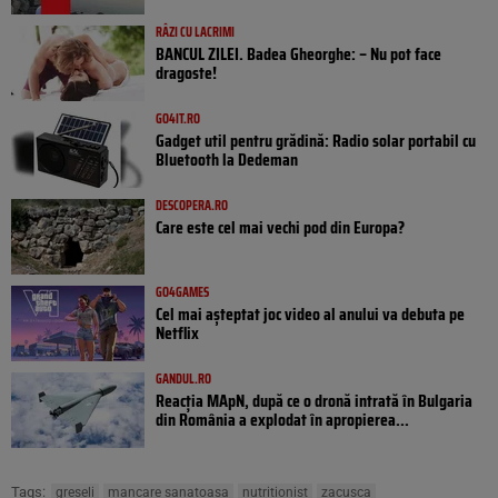
RÂZI CU LACRIMI
BANCUL ZILEI. Badea Gheorghe: – Nu pot face
dragoste!
GO4IT.RO
Gadget util pentru grădină: Radio solar portabil cu
Bluetooth la Dedeman
DESCOPERA.RO
Care este cel mai vechi pod din Europa?
GO4GAMES
Cel mai așteptat joc video al anului va debuta pe
Netflix
GANDUL.RO
Reacția MApN, după ce o dronă intrată în Bulgaria
din România a explodat în apropierea...
Tags:
greseli
mancare sanatoasa
nutritionist
zacusca