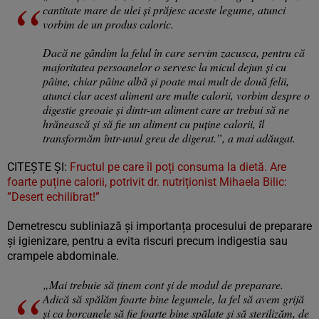
cantitate mare de ulei și prăjesc aceste legume, atunci
vorbim de un produs caloric.
Dacă ne gândim la felul în care servim zacusca, pentru că
majoritatea persoanelor o servesc la micul dejun și cu
pâine, chiar pâine albă și poate mai mult de două felii,
atunci clar acest aliment are multe calorii, vorbim despre o
digestie greoaie și dintr-un aliment care ar trebui să ne
hrănească și să fie un aliment cu puține calorii, îl
transformăm într-unul greu de digerat.”, a mai adăugat.
CITEȘTE ȘI:
Fructul pe care îl poți consuma la dietă. Are
foarte puține calorii, potrivit dr. nutriționist Mihaela Bilic:
”Desert echilibrat!”
Demetrescu subliniază și importanța procesului de preparare
și igienizare, pentru a evita riscuri precum indigestia sau
crampele abdominale.
„Mai trebuie să ținem cont și de modul de preparare.
Adică să spălăm foarte bine legumele, la fel să avem grijă
și ca borcanele să fie foarte bine spălate și să sterilizăm, de