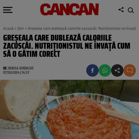
Acasă
»
Știri
»
Greșeala care dublează caloriile zacuscăi. Nutriționistul ne învață
GREȘEALA CARE DUBLEAZĂ CALORIILE
ZACUSCĂI. NUTRIȚIONISTUL NE ÎNVAȚĂ CUM
SĂ O GĂTIM CORECT
DE:
DENISA IORDACHE
07/10/2024 | 14:57