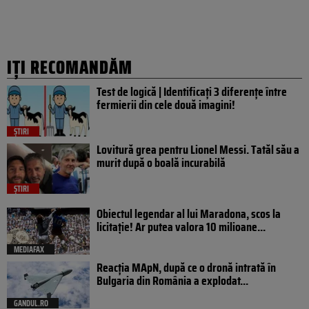
IȚI RECOMANDĂM
Test de logică | Identificați 3 diferențe între
fermierii din cele două imagini!
ȘTIRI
Lovitură grea pentru Lionel Messi. Tatăl său a
murit după o boală incurabilă
ȘTIRI
Obiectul legendar al lui Maradona, scos la
licitație! Ar putea valora 10 milioane...
MEDIAFAX
Reacția MApN, după ce o dronă intrată în
Bulgaria din România a explodat...
GANDUL.RO