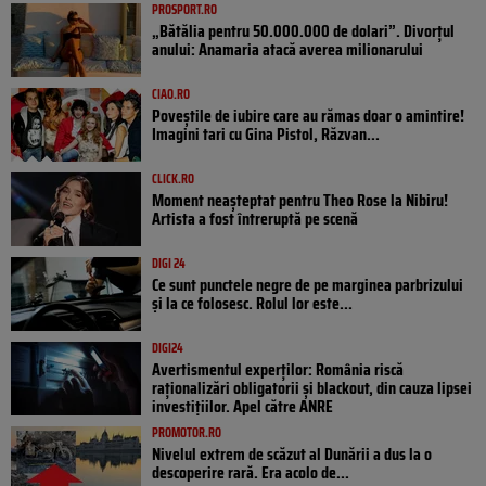
PROSPORT.RO
„Bătălia pentru 50.000.000 de dolari”. Divorțul
anului: Anamaria atacă averea milionarului
CIAO.RO
Poveştile de iubire care au rămas doar o amintire!
Imagini tari cu Gina Pistol, Răzvan...
CLICK.RO
Moment neașteptat pentru Theo Rose la Nibiru!
Artista a fost întreruptă pe scenă
DIGI 24
Ce sunt punctele negre de pe marginea parbrizului
și la ce folosesc. Rolul lor este...
DIGI24
Avertismentul experților: România riscă
raționalizări obligatorii și blackout, din cauza lipsei
investițiilor. Apel către ANRE
PROMOTOR.RO
Nivelul extrem de scăzut al Dunării a dus la o
descoperire rară. Era acolo de...