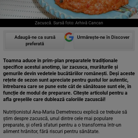
Zacuscă. Sursă foto: Arhivă Cancan
Adaugă-ne ca sursă
Urmărește-ne în Discover
preferată
Toamna aduce în prim-plan preparatele tradiționale
specifice acestui anotimp, iar zacusca, murăturile și
gemurile devin vedetele bucătăriilor românești. Deși aceste
rețete de sezon sunt apreciate pentru gustul lor autentic,
întrebarea care se pune este cât de sănătoase sunt ele, în
funcție de modul de preparare. Citește articolul pentru a
afla greșelile care dublează caloriile zacuscăi!
Nutriționistul Ana-Maria Demetrescu explică ce trebuie să
știm despre zacuscă, unul dintre cele mai populare
preparate, și oferă sfaturi pentru a o transforma într-un
aliment hrănitor, fără riscuri pentru sănătate.