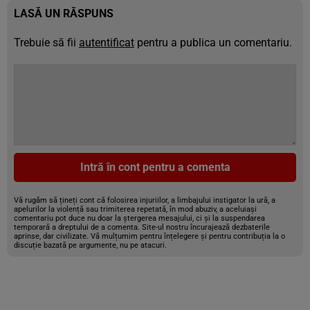
LASĂ UN RĂSPUNS
Trebuie să fii
autentificat
pentru a publica un comentariu.
Intră în cont pentru a comenta
Vă rugăm să țineți cont că folosirea injuriilor, a limbajului instigator la ură, a
apelurilor la violență sau trimiterea repetată, în mod abuziv, a aceluiași
comentariu pot duce nu doar la ștergerea mesajului, ci și la suspendarea
temporară a dreptului de a comenta. Site-ul nostru încurajează dezbaterile
aprinse, dar civilizate. Vă mulțumim pentru înțelegere și pentru contribuția la o
discuție bazată pe argumente, nu pe atacuri.