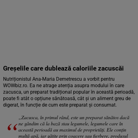
Greșelile care dublează caloriile zacuscăi
Nutriționistul Ana-Maria Demetrescu a vorbit pentru
WOWbiz.ro
. Ea ne atrage atenția asupra modului în care
zacusca, un preparat tradițional popular în această perioadă,
poate fi atât o opțiune sănătoasă, cât și un aliment greu de
digerat, în funcție de cum este preparat și consumat.
„Zacusca, în primul rând, este un preparat sănătos dacă
ne gândim că la bază stau legumele, legumele care în
această perioadă au maximul de proprietăți. Ele conțin
multă apă, iar gătite prin coacere sau fierbere, produsul