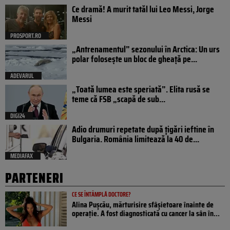
Ce dramă! A murit tatăl lui Leo Messi, Jorge
Messi
PROSPORT.RO
„Antrenamentul” sezonului în Arctica: Un urs
polar folosește un bloc de gheață pe...
ADEVARUL
„Toată lumea este speriată”. Elita rusă se
teme că FSB „scapă de sub...
DIGI24
Adio drumuri repetate după țigări ieftine în
Bulgaria. România limitează la 40 de...
MEDIAFAX
PARTENERI
CE SE ÎNTÂMPLĂ DOCTORE?
Alina Pușcău, mărturisire sfâșietoare înainte de
operație. A fost diagnosticată cu cancer la sân în...