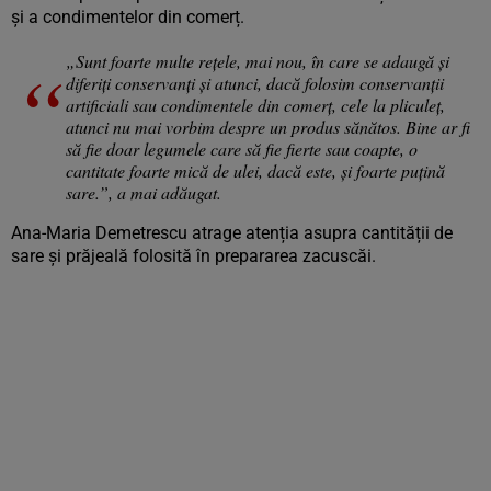
și a condimentelor din comerț.
„Sunt foarte multe rețele, mai nou, în care se adaugă și
diferiți conservanți și atunci, dacă folosim conservanții
artificiali sau condimentele din comerț, cele la pliculeț,
atunci nu mai vorbim despre un produs sănătos. Bine ar fi
să fie doar legumele care să fie fierte sau coapte, o
cantitate foarte mică de ulei, dacă este, și foarte puțină
sare.”, a mai adăugat.
Ana-Maria Demetrescu atrage atenția asupra cantității de
sare și prăjeală folosită în prepararea zacuscăi.