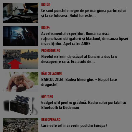
DIGI 24
Ce sunt punctele negre de pe marginea parbrizului
și la ce folosesc. Rolul lor este...
DIGI24
Avertismentul experților: România riscă
raționalizări obligatorii și blackout, din cauza lipsei
investițiilor. Apel către ANRE
PROMOTOR.RO
Nivelul extrem de scăzut al Dunării a dus la o
descoperire rară. Era acolo de...
RÂZI CU LACRIMI
BANCUL ZILEI. Badea Gheorghe: – Nu pot face
dragoste!
GO4IT.RO
Gadget util pentru grădină: Radio solar portabil cu
Bluetooth la Dedeman
DESCOPERA.RO
Care este cel mai vechi pod din Europa?