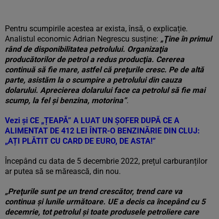
Pentru scumpirile acestea ar exista, însă, o explicație.
Analistul economic Adrian Negrescu susține:
„Ţine în primul
rând de disponibilitatea petrolului. Organizaţia
producătorilor de petrol a redus producţia. Cererea
continuă să fie mare, astfel că preţurile cresc. Pe de altă
parte, asistăm la o scumpire a petrolului din cauza
dolarului. Aprecierea dolarului face ca petrolul să fie mai
scump, la fel şi benzina, motorina”
.
Vezi și
CE „ȚEAPĂ” A LUAT UN ȘOFER DUPĂ CE A
ALIMENTAT DE 412 LEI ÎNTR-O BENZINĂRIE DIN CLUJ:
„AȚI PLĂTIT CU CARD DE EURO, DE ASTA!”
Începând cu data de 5 decembrie 2022, prețul carburanților
ar putea să se mărească, din nou.
„Preţurile sunt pe un trend crescător, trend care va
continua şi lunile următoare. UE a decis ca începând cu 5
decemrie, tot petrolul şi toate produsele petroliere care