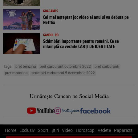
GO4GAMES
Cel mai așteptat joc video al anului va debuta pe
Netflix
GANDUL.RO
Schimbări importante pentru români. Ce se
întâmplă cu vechile CĂRȚI DE IDENTITATE
Tags:
pret benzina
pret carburant octombrie 2022
pret carburanti
pret motorina
scumpiri carburanti 5 decembrie 2022
Urmărește Cancan pe Social Media
Home
Exclusiv
Sport
Știri
Video
Horoscop
Vedete
Paparazzi