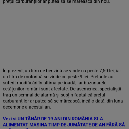
prețul carburanților ar putea să se mărească din nou.
În prezent, un litru de benzină se vinde cu peste 7,50 lei, iar
un litru de motorină se vinde cu peste 9 lei. Prețurile au
suferit modificări în ultima perioadă, iar buzunarele
cetățenilor români sunt afectate. De asemenea, specialiștii
trag un semnal de alarmă și susțin faptul că prețul
carburanților ar putea să se mărească, încă o dată, din luna
decembrie a acestui an.
Vezi și
UN TÂNĂR DE 19 ANI DIN ROMÂNIA ȘI-A
ALIMENTAT MAȘINA TIMP DE JUMĂTATE DE AN FĂRĂ SĂ