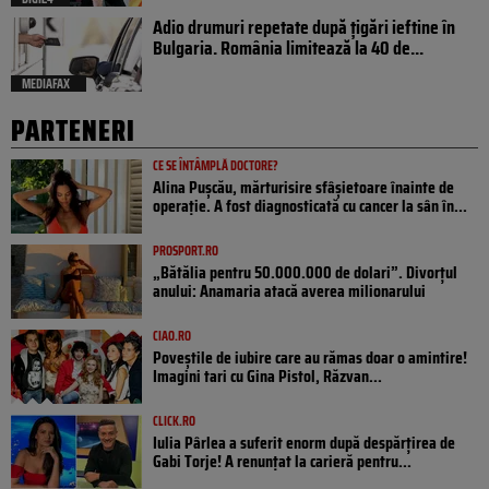
Adio drumuri repetate după țigări ieftine în
Bulgaria. România limitează la 40 de...
MEDIAFAX
PARTENERI
CE SE ÎNTÂMPLĂ DOCTORE?
Alina Pușcău, mărturisire sfâșietoare înainte de
operație. A fost diagnosticată cu cancer la sân în...
PROSPORT.RO
„Bătălia pentru 50.000.000 de dolari”. Divorțul
anului: Anamaria atacă averea milionarului
CIAO.RO
Poveştile de iubire care au rămas doar o amintire!
Imagini tari cu Gina Pistol, Răzvan...
CLICK.RO
Iulia Pârlea a suferit enorm după despărțirea de
Gabi Torje! A renunțat la carieră pentru...