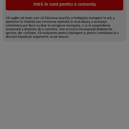
Intră în cont pentru a comenta
Vă rugăm să țineți cont că folosirea injuriilor, a limbajului instigator la ură, a
apelurilor la violență sau trimiterea repetată, în mod abuziv, a aceluiași
comentariu pot duce nu doar la ștergerea mesajului, ci și la suspendarea
temporară a dreptului de a comenta. Site-ul nostru încurajează dezbaterile
aprinse, dar civilizate. Vă mulțumim pentru înțelegere și pentru contribuția la o
discuție bazată pe argumente, nu pe atacuri.