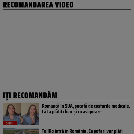
RECOMANDAREA VIDEO
IȚI RECOMANDĂM
Româncă în SUA, șocată de costurile medicale.
Cât a plătit chiar și cu asigurare
ȘTIRI
TollRo intră în România. Ce șoferi vor plăti