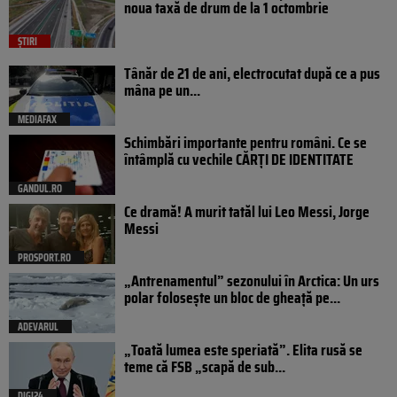
noua taxă de drum de la 1 octombrie
ȘTIRI
Tânăr de 21 de ani, electrocutat după ce a pus
mâna pe un...
MEDIAFAX
Schimbări importante pentru români. Ce se
întâmplă cu vechile CĂRȚI DE IDENTITATE
GANDUL.RO
Ce dramă! A murit tatăl lui Leo Messi, Jorge
Messi
PROSPORT.RO
„Antrenamentul” sezonului în Arctica: Un urs
polar folosește un bloc de gheață pe...
ADEVARUL
„Toată lumea este speriată”. Elita rusă se
teme că FSB „scapă de sub...
DIGI24