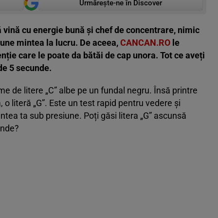
Urmărește-ne în Discover
vină cu energie bună și chef de concentrare, nimic
une mintea la lucru. De aceea,
CANCAN.RO
le
enție care le poate da bătăi de cap unora. Tot ce aveți
 de 5 secunde.
me de litere „C” albe pe un fundal negru. Însă printre
o literă „G”. Este un test rapid pentru vedere și
tea ta sub presiune. Poți găsi litera „G” ascunsă
cunde?