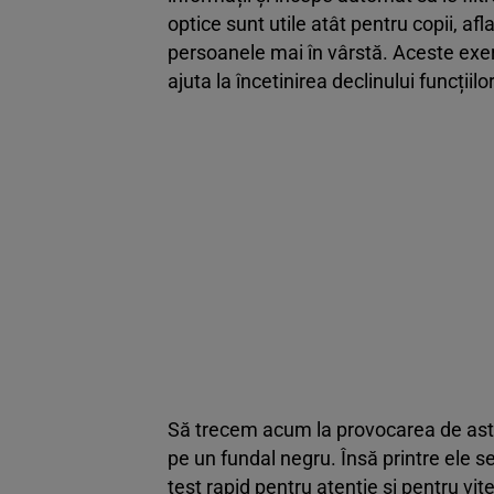
optice sunt utile atât pentru copii, afl
persoanele mai în vârstă. Aceste exerci
ajuta la încetinirea declinului funcțiil
Să trecem acum la provocarea de astăz
pe un fundal negru. Însă printre ele s
test rapid pentru atenție și pentru vi