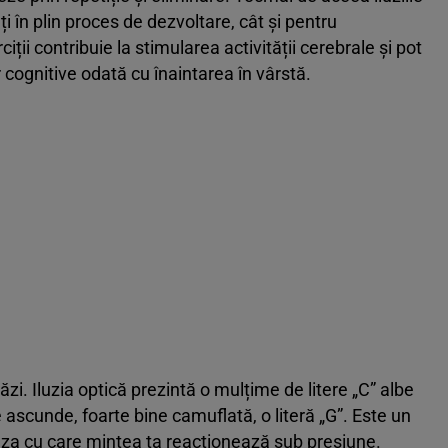
ați în plin proces de dezvoltare, cât și pentru
ții contribuie la stimularea activității cerebrale și pot
or cognitive odată cu înaintarea în vârstă.
i. Iluzia optică prezintă o mulțime de litere „C” albe
e ascunde, foarte bine camuflată, o literă „G”. Este un
teza cu care mintea ta reacționează sub presiune.