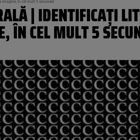
stă imagine, în cel mult 5 secunde!
RALĂ | IDENTIFICAȚI LI
, ÎN CEL MULT 5 SECU