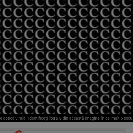
ie optică virală | Identificați litera G din această imagine, în cel mult 5 sec