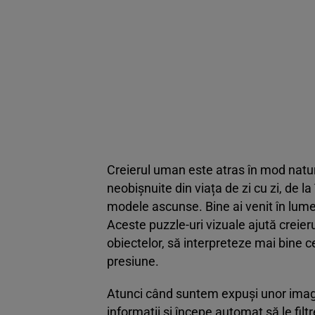
Creierul uman este atras în mod natura
neobișnuite din viața de zi cu zi, de l
modele ascunse. Bine ai venit în lumea
Aceste puzzle-uri vizuale ajută creier
obiectelor, să interpreteze mai bine ce
presiune.
Atunci când suntem expuși unor imagi
informații și începe automat să le filt