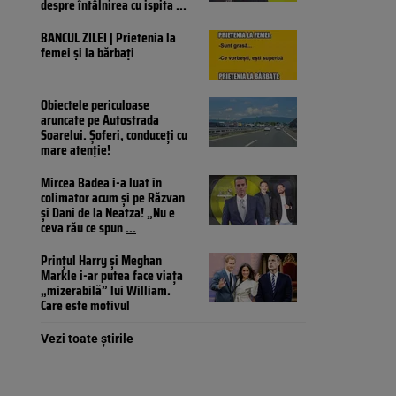
despre întâlnirea cu ispita
...
BANCUL ZILEI | Prietenia la
femei și la bărbați
Obiectele periculoase
aruncate pe Autostrada
Soarelui. Șoferi, conduceți cu
mare atenție!
Mircea Badea i-a luat în
colimator acum și pe Răzvan
și Dani de la Neatza! „Nu e
ceva rău ce spun
...
Prințul Harry și Meghan
Markle i-ar putea face viața
„mizerabilă” lui William.
Care este motivul
Vezi toate știrile