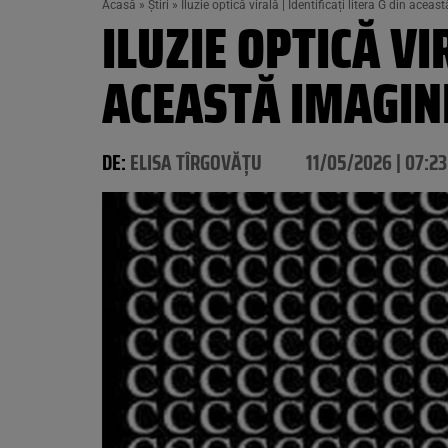
Acasă
»
Știri
»
Iluzie optică virală | Identificați litera G din acea
ILUZIE OPTICĂ VI
ACEASTĂ IMAGINE
DE:
ELISA TÎRGOVĂȚU
11/05/2026 | 07:23