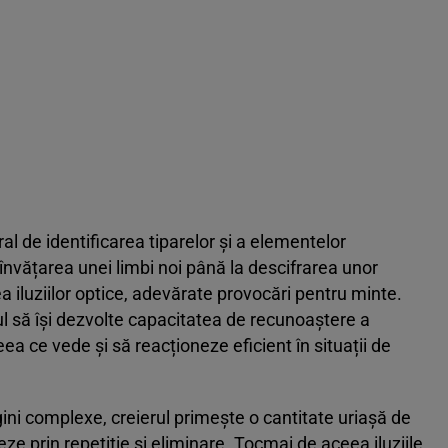
l de identificarea tiparelor și a elementelor
a învățarea unei limbi noi până la descifrarea unor
 iluziilor optice, adevărate provocări pentru minte.
ul să își dezvolte capacitatea de recunoaștere a
ea ce vede și să reacționeze eficient în situații de
ni complexe, creierul primește o cantitate uriașă de
reze prin repetiție și eliminare. Tocmai de aceea iluziile