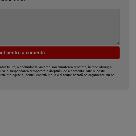
cont pentru a comenta
gator la ură, a apelurilor la violență sau trimiterea repetată, în mod abuziv, a
i și la suspendarea temporară a dreptului de a comenta. Site-ul nostru
tru înțelegere și pentru contribuția la o discuție bazată pe argumente, nu pe