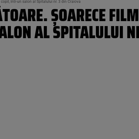
il, într-un salon al Spitalului nr. 3 din Craiova
ĂTOARE. ȘOARECE FIL
ALON AL SPITALULUI N