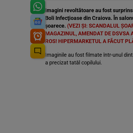
Imagini revoltătoare au fost surprinse
Boli Infecţioase din Craiova. În salonu
șoarece.
(VEZI ȘI: SCANDALUL ȘOA
MAGAZINUL, AMENDAT DE DSVSA A
ROS! HIPERMARKETUL A FĂCUT PL
Imaginile au fost filmate într-unul din
a precizat tatăl copilului.