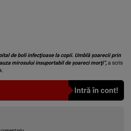
ital de boli infecţioase la copii. Umblă şoarecii prin
cauza mirosului insuportabil de şoareci morţi“,
a scris
k.
Intră în cont!
 comentariu.