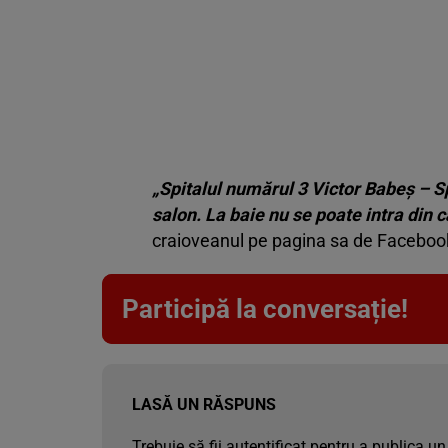
„Spitalul numărul 3 Victor Babeş – Sp
salon. La baie nu se poate intra din 
craioveanul pe pagina sa de Faceboo
Participă la conversație!
LASĂ UN RĂSPUNS
Trebuie să fii
autentificat
pentru a publica un