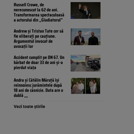
Russell Crowe, de
nerecunoscut la 62 de ani.
Transformarea spectaculoasă
a actorului din „Gladiatorul”
Andrew și Tristan Tate cer să
fie eliberați pe cauțiune.
Argumentul invocat de
avocații lor
Accident cumplit pe DN 67. Un
bărbat de doar 33 de ani și-a
pierdut viața
Andra și Cătălin Măruță își
reînnoiesc jurămintele după
18 ani de căsnicie. Data are o
dublă
...
Vezi toate știrile