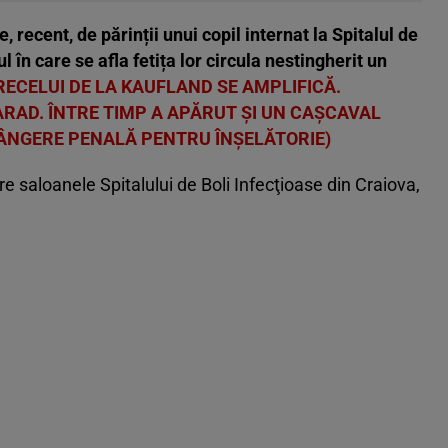
, recent, de părinții unui copil internat la Spitalul de
l în care se afla fetița lor circula nestingherit un
RECELUI DE LA KAUFLAND SE AMPLIFICĂ.
RAD. ÎNTRE TIMP A APĂRUT ȘI UN CAȘCAVAL
ÂNGERE PENALĂ PENTRU ÎNȘELĂTORIE)
tre saloanele Spitalului de Boli Infecţioase din Craiova,