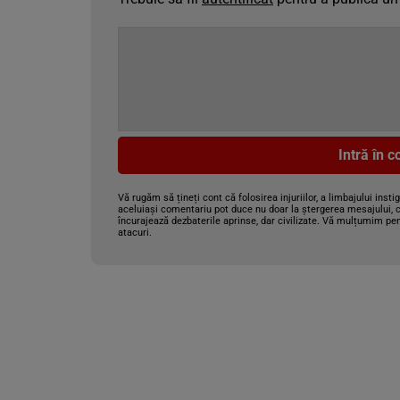
Intră în 
Vă rugăm să țineți cont că folosirea injuriilor, a limbajului insti
aceluiași comentariu pot duce nu doar la ștergerea mesajului, c
încurajează dezbaterile aprinse, dar civilizate. Vă mulțumim pen
atacuri.