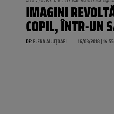
Acasă
»
Știri
»
IMAGINI REVOLTĂTOARE. Șoarece filmat lângă un cop
IMAGINI REVOLT
COPIL, ÎNTR-UN S
DE:
ELENA AILUȚOAEI
16/03/2018 | 14:55