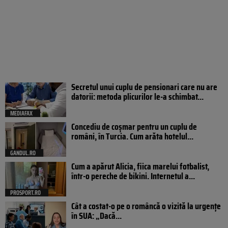
Secretul unui cuplu de pensionari care nu are
datorii: metoda plicurilor le-a schimbat...
MEDIAFAX
Concediu de coșmar pentru un cuplu de
români, în Turcia. Cum arăta hotelul...
GANDUL.RO
Cum a apărut Alicia, fiica marelui fotbalist,
într-o pereche de bikini. Internetul a...
PROSPORT.RO
Cât a costat-o pe o româncă o vizită la urgențe
în SUA: „Dacă...