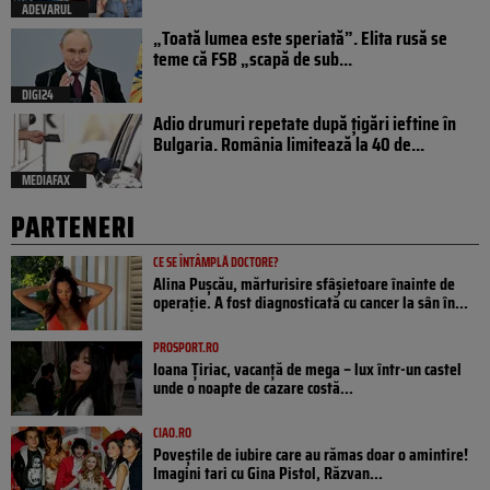
ADEVARUL
„Toată lumea este speriată”. Elita rusă se
teme că FSB „scapă de sub...
DIGI24
Adio drumuri repetate după țigări ieftine în
Bulgaria. România limitează la 40 de...
MEDIAFAX
PARTENERI
CE SE ÎNTÂMPLĂ DOCTORE?
Alina Pușcău, mărturisire sfâșietoare înainte de
operație. A fost diagnosticată cu cancer la sân în...
PROSPORT.RO
Ioana Țiriac, vacanță de mega – lux într-un castel
unde o noapte de cazare costă...
CIAO.RO
Poveştile de iubire care au rămas doar o amintire!
Imagini tari cu Gina Pistol, Răzvan...