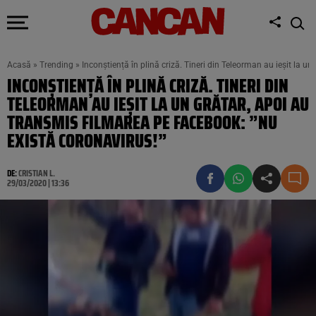
Acasă
»
Trending
»
Inconștiență în plină criză. Tineri din Teleorman au ieșit la u
INCONȘTIENȚĂ ÎN PLINĂ CRIZĂ. TINERI DIN
TELEORMAN AU IEȘIT LA UN GRĂTAR, APOI AU
TRANSMIS FILMAREA PE FACEBOOK: ”NU
EXISTĂ CORONAVIRUS!”
DE:
CRISTIAN L.
29/03/2020 | 13:36