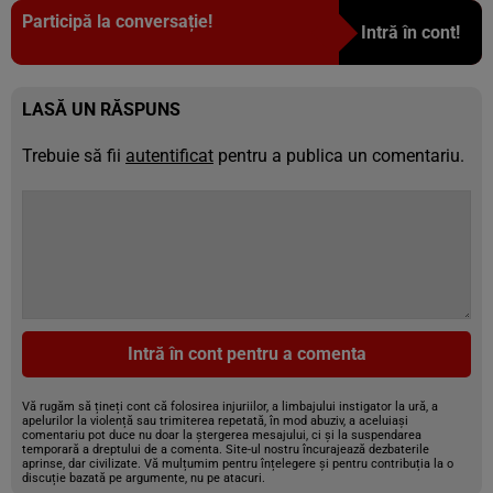
Participă la conversație!
Intră în cont!
LASĂ UN RĂSPUNS
Trebuie să fii
autentificat
pentru a publica un comentariu.
Intră în cont pentru a comenta
Vă rugăm să țineți cont că folosirea injuriilor, a limbajului instigator la ură, a
apelurilor la violență sau trimiterea repetată, în mod abuziv, a aceluiași
comentariu pot duce nu doar la ștergerea mesajului, ci și la suspendarea
temporară a dreptului de a comenta. Site-ul nostru încurajează dezbaterile
aprinse, dar civilizate. Vă mulțumim pentru înțelegere și pentru contribuția la o
discuție bazată pe argumente, nu pe atacuri.