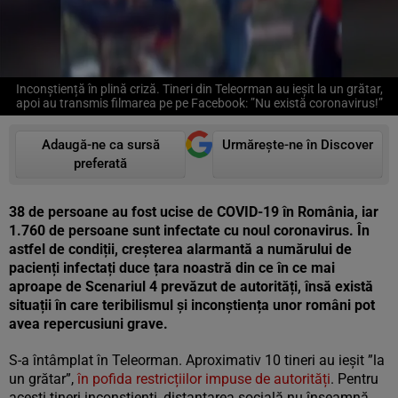
Inconștiență în plină criză. Tineri din Teleorman au ieșit la un grătar,
apoi au transmis filmarea pe pe Facebook: ”Nu există coronavirus!”
Adaugă-ne ca sursă
Urmărește-ne în Discover
preferată
38 de persoane au fost ucise de COVID-19 în România, iar
1.760 de persoane sunt infectate cu noul coronavirus. În
astfel de condiții, creșterea alarmantă a numărului de
pacienți infectați duce țara noastră din ce în ce mai
aproape de Scenariul 4 prevăzut de autorități, însă există
situații în care teribilismul și inconștiența unor români pot
avea repercusiuni grave.
S-a întâmplat în Teleorman. Aproximativ 10 tineri au ieșit ”la
un grătar”,
în pofida restricțiilor impuse de autorități
. Pentru
acești tineri inconștienți, distanțarea socială nu înseamnă