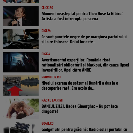
CLICK.RO
Moment neașteptat pentru Theo Rose la Nibiru!
Artista a fost întreruptă pe scenă
DIGI 24
Ce sunt punctele negre de pe marginea parbrizului
și la ce folosesc. Rolul lor este...
DIGI24
Avertismentul experților: România riscă
raționalizări obligatorii și blackout, din cauza lipsei
investițiilor. Apel către ANRE
PROMOTOR.RO
Nivelul extrem de scăzut al Dunării a dus la o
descoperire rară. Era acolo de...
RÂZI CU LACRIMI
BANCUL ZILEI. Badea Gheorghe: – Nu pot face
dragoste!
GO4IT.RO
Gadget util pentru grădină: Radio solar portabil cu