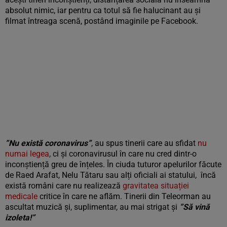
absolut nimic, iar pentru ca totul să fie halucinant au și
filmat întreaga scenă, postând imaginile pe Facebook.
”Nu există coronavirus”
, au spus tinerii care au sfidat
nu
numai legea
, ci și coronavirusul în care nu cred dintr-o
inconștiență greu de înțeles. În ciuda tuturor apelurilor făcute
de Raed Arafat, Nelu Tătaru sau alți oficiali ai statului, încă
există români care nu realizează
gravitatea situației
medicale
critice în care ne aflăm. Tinerii din Teleorman au
ascultat muzică și, suplimentar, au mai strigat și
”Să vină
izoleta!”