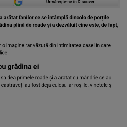
Urmărește-ne în Discover
a arătat fanilor ce se întâmplă dincolo de porțile
dina plină de roade și a dezvăluit cine este, de fapt,
r o imagine rar văzută din intimitatea casei în care
lice.
cu grădina ei
e să dea primele roade și a arătat cu mândrie ce au
 castraveți au fost deja culeși, iar roșiile, vinetele și