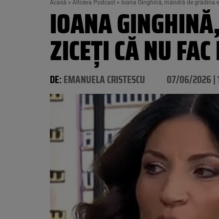
Acasă
»
Altceva Podcast
»
Ioana Ginghină, mândră de grădina ei.
IOANA GINGHINĂ,
ZICEȚI CĂ NU FAC
DE:
EMANUELA CRISTESCU
07/06/2026 | 