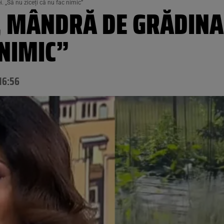
 „Să nu ziceți că nu fac nimic”
 MÂNDRĂ DE GRĂDINA 
 NIMIC”
16:56