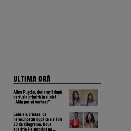
ULTIMA ORĂ
Alina Pușcău, declarații după
perfuzia primită în clinică:
„Abia pot să vorbesc”
Gabriela Cristea, de
nerecunoscut după ce a slăbit
30 de kilograme. Noua
apariție i-a surprins pe
...