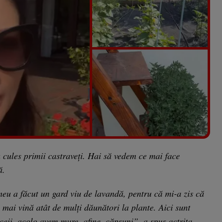
Vezi galeria foto
5 poze
 cules primii castraveți. Hai să vedem ce mai face
ă.
eu a făcut un gard viu de lavandă, pentru că mi-a zis că
 mai vină atât de mulți dăunători la plante. Aici sunt
leceii, acolo avem mure, afine, căpșuni”, a spus actrița.