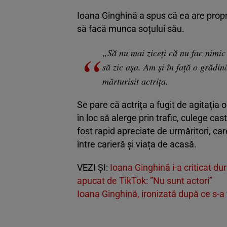
Ioana Ginghină a spus că ea are propr
să facă munca soțului său.
„Să nu mai ziceți că nu fac nimic 
să zic așa. Am și în față o grădină
mărturisit actrița.
Se pare că actrița a fugit de agitația o
în loc să alerge prin trafic, culege cast
fost rapid apreciate de urmăritori, car
între carieră și viața de acasă.
VEZI ȘI:
Ioana Ginghină i-a criticat du
apucat de TikTok: ”Nu sunt actori”
Ioana Ginghină, ironizată după ce s-a 