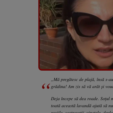
„Mă pregătesc de plajă, însă s-au
grădina! Am zis să vă arăt și vou
Deja începe să dea roade. Soțul m
toată această lavandă ajută să nu
roșiile, castraveții, vinetele, dov