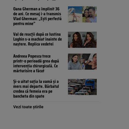
Oana Gherman a împlinit 36
de ani. Ce mesaj i-a transmis
Vlad Gherman: „Ești perfectă
pentru mine”
Val de reacții după ce Iustina
Loghin s-a machiat înainte de
naștere. Replica vedetei
Andreea Popescu trece
printr-o perioadă grea după
intervenția chirurgicală. Ce
mărturisire a făcut
Și-a uitat soția la vamă și a
mers mai departe. Bărbatul
credea că femeia era pe
bancheta din spate
Vezi toate știrile