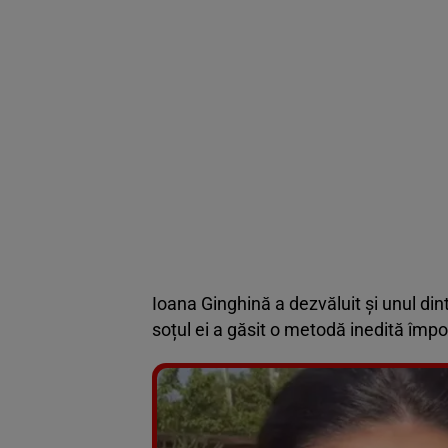
Ioana Ginghină a dezvăluit și unul din
soțul ei a găsit o metodă inedită împo