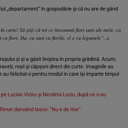
iul „departament” în gospodărie și că nu are de gând
în curte! Să știți că tot ce înseamnă flori sunt ale mele, ca
 cu flori. Da, eu sunt cu florile, el e cu legumele”, a
rașului și și-a găsit liniștea în propria grădină. Acum,
raveți, roșii și căpșuni direct din curte. Imaginile au
e au felicitat-o pentru modul în care își împarte timpul
r pe Lucian Viziru și Nicoleta Luciu, după ce s-au
filmat dansând lasciv: ”Nu e de tine”