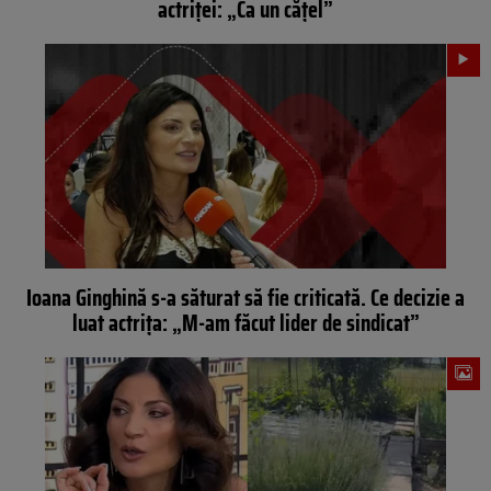
actriței: „Ca un cățel”
Ioana Ginghină s-a săturat să fie criticată. Ce decizie a
luat actrița: „M-am făcut lider de sindicat”