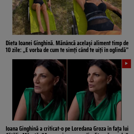
Dieta Ioanei Ginghină. Mănâncă același aliment timp de
10 zile: „E vorba de cum te simți când te uiți în oglindă”
Ioana Ginghină a criticat-o pe Loredana Groza în fața lui