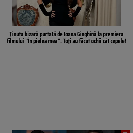
Ținuta bizară purtată de Ioana Ginghină la premiera
filmului ”În pielea mea”. Toți au făcut ochii cât cepele!