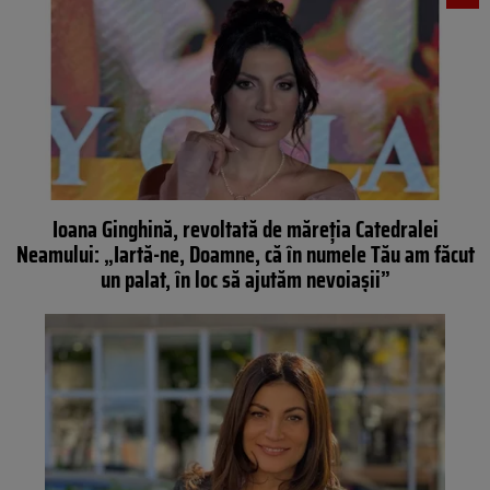
Ioana Ginghină, revoltată de măreția Catedralei
Neamului: „Iartă-ne, Doamne, că în numele Tău am făcut
un palat, în loc să ajutăm nevoiașii”