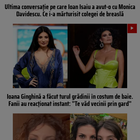
Ultima conversație pe care Ioan Isaiu a avut-o cu Monica
Davidescu. Ce i-a mărturisit colegei de breaslă
Ioana Ginghină a făcut turul grădinii în costum de baie.
Fanii au reacționat instant: ”Te văd vecinii prin gard”