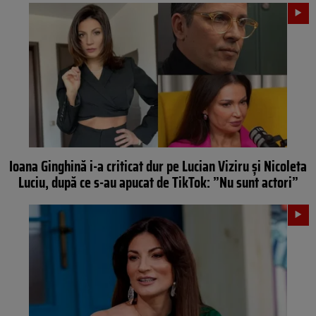
Ioana Ginghină i-a criticat dur pe Lucian Viziru și Nicoleta
Luciu, după ce s-au apucat de TikTok: ”Nu sunt actori”