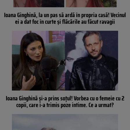
Ioana Ginghină, la un pas să ardă în propria casă! Vecinul
ei a dat foc în curte și flăcările au făcut ravagii
Ioana Ginghină și-a prins soțul! Vorbea cu o femeie cu 2
copii, care i-a trimis poze intime. Ce a urmat?