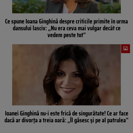
Ce spune Ioana Ginghină despre criticile primite în urma
dansului lasciv: „Nu era ceva mai vulgar decât ce
vedem peste tot”
Ioanei Ginghină nu-i este frică de singurătate! Ce ar face
dacă ar divorța a treia oară: „Îl găsesc și pe al patrulea”