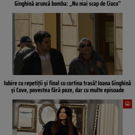
Ginghină aruncă bomba: „Nu mai scap de Ciucu”
Iubire cu repetiții și final cu cortina trasă! Ioana Ginghină
și Cove, povestea fără poze, dar cu multe episoade