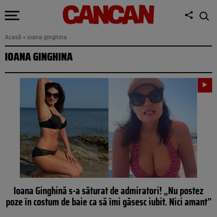
Acasă
»
ioana ginghina
IOANA GINGHINA
Ioana Ginghină s-a săturat de admiratori! „Nu postez
poze în costum de baie ca să îmi găsesc iubit. Nici amant”