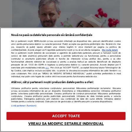
Nouă ne pasă ca datele tale personale să rămână confidențiale
Noi și partenerii noștri
1019
stocăm și/sau accesăm informații pe dispozitivul dvs., precum identificatorii cookie
unici pentru prelucrarea datelor cu caracter personal. Puteți accepta sau gestiona preferințele dvs. făcând clic mai
jos, respectiv vă puteți opune utilizării unui interes legitim în orice moment pe pagina cu politica de
Ioana Ginghină a recunoscut ce face în dormitor, cu soțul
confidențialitate. Aceste alegeri vor fi raportate partenerilor noștri și nu vă vor afecta navigarea.
Mai multe detalii
Noi si partenerii nostri (retelele de socializare si agentiile de publicitate partenere, precum si furnizorii nostri de
ei! Ba mai mult, fiica ei i-a prins și…
servicii de date analitice) prelucram date pentru a permite website-ului sa functioneze, pentru a personaliza
continutul si anunturile publicitare afisate in functie de interesele si/sau profilul dvs., pentru a va oferi
functionalitati aferente retelelor de socializare si pentru a analiza traficul pe website. Beneficiati de drepturile
prevazute de art. 15-22 din GDPR in legatura cu prelucrarea datelor cu caracter personal. Aceste drepturi pot fi
exercitate prin modalitatea indicata
aici
. Prin click pe “ACCEPT TOATE”, acceptati folosirea tuturor Tehnologiilor de
tip Cookie, care implica inclusiv acceptul dvs. cu privire la stocarea/accesarea informatiilor de catre Vendor-ii cu
care colaboram. Prin click pe “VREAU SA MODIFIC SETARILE INDIVIDUAL” puteti schimba preferintele in mod
individual, mai putin cele legate de cookie strict necesare pentru functionarea website-ului.
Atât noi, cât și partenerii noștri prelucrăm datele pentru a oferi:
Utilizarea profilurilor pentru selectarea conținutului personalizat. Măsurarea performanței reclamelor. Stocarea
și/sau accesarea informațiilor de pe un dispozitiv. Dezvoltarea și îmbunătățirea serviciilor. Utilizarea profilurilor
pentru selectarea publicității personalizate. Crearea profilurilor de conținut personalizat. Măsurarea performanței
conținutului. Crearea profilurilor pentru publicitate personalizată. Utilizarea de date limitate pentru a selecta
publicitatea. Înțelegerea publicului prin statistici sau combinații de date din surse diferite. Utilizarea datelor
limitate pentru a selecta conținutul. Date precise de geolocație și identificarea prin scanarea dispozitivului.
Listă parteneri (furnizori)
ACCEPT TOATE
VREAU SA MODIFIC SETARILE INDIVIDUAL