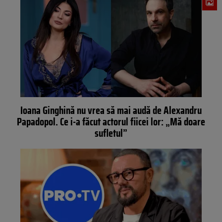
Ioana Ginghină nu vrea să mai audă de Alexandru
Papadopol. Ce i-a făcut actorul fiicei lor: „Mă doare
sufletul”