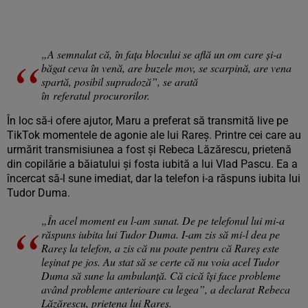
„A semnalat că, în fața blocului se află un om care și-a
băgat ceva în venă, are buzele mov, se scarpină, are vena
spartă, posibil supradoză”, se arată
în referatul procurorilor.
În loc să-i ofere ajutor, Maru a preferat să transmită live pe
TikTok momentele de agonie ale lui Rareș. Printre cei care au
urmărit transmisiunea a fost și Rebeca Lăzărescu, prietenă
din copilărie a băiatului și fosta iubită a lui Vlad Pascu. Ea a
încercat să-l sune imediat, dar la telefon i-a răspuns iubita lui
Tudor Duma.
„În acel moment eu l-am sunat. De pe telefonul lui mi-a
răspuns iubita lui Tudor Duma. I-am zis să mi-l dea pe
Rareş la telefon, a zis că nu poate pentru că Rareş este
leşinat pe jos. Au stat să se certe că nu voia acel Tudor
Duma să sune la ambulanţă. Că cică îşi face probleme
având probleme anterioare cu legea”, a declarat Rebeca
Lăzărescu, prietena lui Rareş.