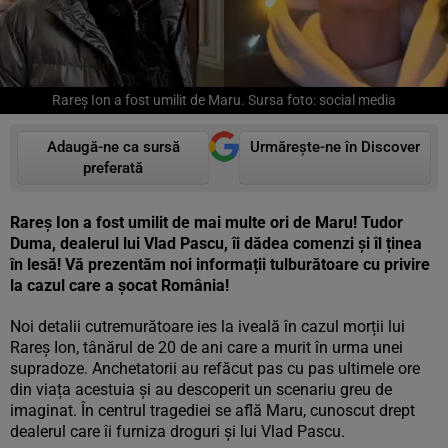
Rareș Ion a fost umilit de Maru. Sursa foto: social media
Adaugă-ne ca sursă
Urmărește-ne în Discover
preferată
Rareș Ion a fost umilit de mai multe ori de Maru! Tudor
Duma, dealerul lui Vlad Pascu, îi dădea comenzi și îl ținea
în lesă! Vă prezentăm noi informații tulburătoare cu privire
la cazul care a șocat România!
Noi detalii cutremurătoare ies la iveală în cazul morții lui
Rareș Ion, tânărul de 20 de ani care a murit în urma unei
supradoze. Anchetatorii au refăcut pas cu pas ultimele ore
din viața acestuia și au descoperit un scenariu greu de
imaginat. În centrul tragediei se află Maru, cunoscut drept
dealerul care îi furniza droguri și lui Vlad Pascu.