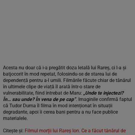
Acesta nu doar că i-a pregătit doza letală lui Rareș, ci l-a și
batjocorit în mod repetat, folosindu-se de starea lui de
dependență pentru a-l umili. Filmările făcute chiar de tânărul
în ultimele clipe de viață îl arată într-o stare de
vulnerabilitate, fiind întrebat de Maru:
„Unde te injectezi?
În… sau unde? În vena de pe cap”
.
Imaginile confirmă faptul
că Tudor Duma îl filma în mod intenționat în situații
degradante, apoi îi cerea bani pentru a nu face publice
materialele.
Citește și:
Filmul morții lui Rareș Ion. Ce a făcut tânărul de