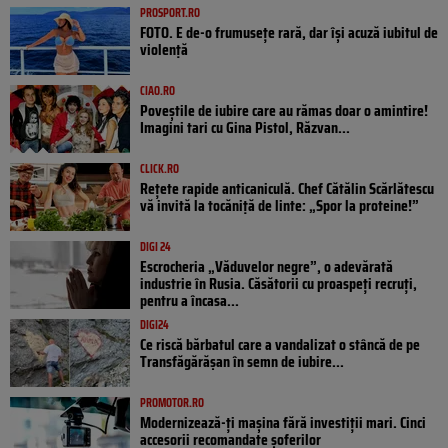
PROSPORT.RO
FOTO. E de-o frumusețe rară, dar își acuză iubitul de
violență
CIAO.RO
Poveştile de iubire care au rămas doar o amintire!
Imagini tari cu Gina Pistol, Răzvan...
CLICK.RO
Rețete rapide anticaniculă. Chef Cătălin Scărlătescu
vă invită la tocăniță de linte: „Spor la proteine!”
DIGI 24
Escrocheria „Văduvelor negre”, o adevărată
industrie în Rusia. Căsătorii cu proaspeți recruți,
pentru a încasa...
DIGI24
Ce riscă bărbatul care a vandalizat o stâncă de pe
Transfăgărășan în semn de iubire...
PROMOTOR.RO
Modernizează-ți mașina fără investiții mari. Cinci
accesorii recomandate șoferilor