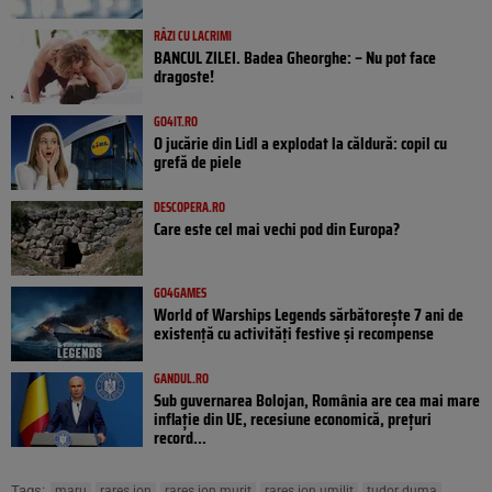
RÂZI CU LACRIMI
BANCUL ZILEI. Badea Gheorghe: – Nu pot face
dragoste!
GO4IT.RO
O jucărie din Lidl a explodat la căldură: copil cu
grefă de piele
DESCOPERA.RO
Care este cel mai vechi pod din Europa?
GO4GAMES
World of Warships Legends sărbătorește 7 ani de
existență cu activități festive și recompense
GANDUL.RO
Sub guvernarea Bolojan, România are cea mai mare
inflație din UE, recesiune economică, prețuri
record...
Tags:
maru
rareș ion
rares ion murit
rares ion umilit
tudor duma