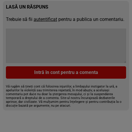
LASĂ UN RĂSPUNS
Trebuie să fii
autentificat
pentru a publica un comentariu.
Intră în cont pentru a comenta
Vă rugăm să țineți cont că folosirea injuriilor, a limbajului instigator la ură, a
apelurilor la violență sau trimiterea repetată, în mod abuziv, a aceluiași
comentariu pot duce nu doar la ștergerea mesajului, ci și la suspendarea
temporară a dreptului de a comenta. Site-ul nostru încurajează dezbaterile
aprinse, dar civilizate. Vă mulțumim pentru înțelegere și pentru contribuția la o
discuție bazată pe argumente, nu pe atacuri.