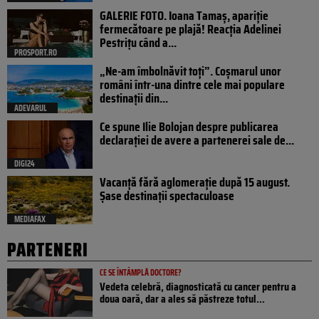
GALERIE FOTO. Ioana Tamaş, apariție
fermecătoare pe plajă! Reacția Adelinei
Pestrițu când a...
PROSPORT.RO
„Ne-am îmbolnăvit toți”. Coșmarul unor
români într-una dintre cele mai populare
destinații din...
ADEVARUL
Ce spune Ilie Bolojan despre publicarea
declarației de avere a partenerei sale de...
DIGI24
Vacanță fără aglomerație după 15 august.
Șase destinații spectaculoase
MEDIAFAX
PARTENERI
CE SE ÎNTÂMPLĂ DOCTORE?
Vedeta celebră, diagnosticată cu cancer pentru a
doua oară, dar a ales să păstreze totul...