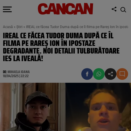
Acasă
»
Știri
»
IREAL ce făcea Tudor Duma după ce îl filma pe Rareş Ion în ipostaze
IREAL CE FĂCEA TUDOR DUMA DUPĂ CE ÎL
FILMA PE RAREŞ ION ÎN IPOSTAZE
DEGRADANTE. NOI DETALII TULBURĂTOARE
IES LA IVEALĂ!
DE:
MIHAELA IOANA
18/04/2025 | 22:22