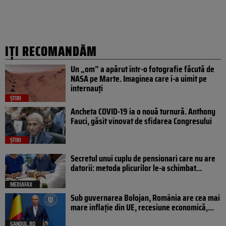
IȚI RECOMANDĂM
Un „om” a apărut într-o fotografie făcută de
NASA pe Marte. Imaginea care i-a uimit pe
internauți
ȘTIRI
Ancheta COVID-19 ia o nouă turnură. Anthony
Fauci, găsit vinovat de sfidarea Congresului
ȘTIRI
Secretul unui cuplu de pensionari care nu are
datorii: metoda plicurilor le-a schimbat...
MEDIAFAX
Sub guvernarea Bolojan, România are cea mai
mare inflație din UE, recesiune economică,...
GANDUL.RO