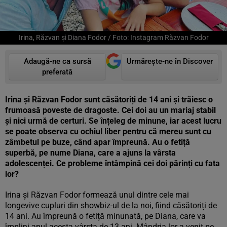
Irina, Răzvan și Diana Fodor / Foto: Instagram Răzvan Fodor
Adaugă-ne ca sursă
Urmărește-ne în Discover
preferată
Irina și Răzvan Fodor sunt căsătoriți de 14 ani și trăiesc o
frumoasă poveste de dragoste. Cei doi au un mariaj stabil
și nici urmă de certuri. Se înțeleg de minune, iar acest lucru
se poate observa cu ochiul liber pentru că mereu sunt cu
zâmbetul pe buze, când apar împreună. Au o fetiță
superbă, pe nume Diana, care a ajuns la vârsta
adolescenței. Ce probleme întâmpină cei doi părinți cu fata
lor?
Irina și Răzvan Fodor formează unul dintre cele mai
longevive cupluri din showbiz-ul de la noi, fiind căsătoriți de
14 ani. Au împreună o fetiță minunată, pe Diana, care va
împlini anul acesta vârsta de 13 ani. Mândria lor a venit pe