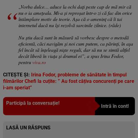
„Vorba dulce… aduce la ochi dați peste cap de mă mir că
nu o ia amețeala. Mi-a și reproșat într-o zi că fac din orice
întâmplare motiv de teorie. Așa că o ameninț că îi tai
internetul dacă nu își rezolvă sarcinile zilnice. (râde)
Nu știu dacă sunt în măsură să vorbesc despre o metodă
eficientă, căci navigăm și noi cum putem, ca părinți, în așa
fel încât să înțeleagă niște reguli, dar să nu se simtă altfel
decât liberă în viața și drumul ei”, a spus Irina Fodor,
pentru
viva.ro
CITEȘTE ȘI:
Irina Fodor, probleme de sănătate în timpul
filmărilor Chefi la cuțite: ” Au fost câțiva concurenți pe care
i-am speriat”
Participă la conversație!
Intră în cont!
LASĂ UN RĂSPUNS