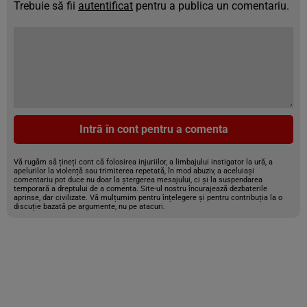
Trebuie să fii
autentificat
pentru a publica un comentariu.
Intră în cont pentru a comenta
Vă rugăm să țineți cont că folosirea injuriilor, a limbajului instigator la ură, a
apelurilor la violență sau trimiterea repetată, în mod abuziv, a aceluiași
comentariu pot duce nu doar la ștergerea mesajului, ci și la suspendarea
temporară a dreptului de a comenta. Site-ul nostru încurajează dezbaterile
aprinse, dar civilizate. Vă mulțumim pentru înțelegere și pentru contribuția la o
discuție bazată pe argumente, nu pe atacuri.