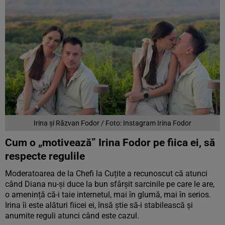
Irina și Răzvan Fodor / Foto: Instagram Irina Fodor
Cum o „motivează” Irina Fodor pe fiica ei, să
respecte regulile
Moderatoarea de la Chefi la Cuțite a recunoscut că atunci
când Diana nu-și duce la bun sfârșit sarcinile pe care le are,
o amenință că-i taie internetul, mai în glumă, mai în serios.
Irina îi este alături fiicei ei, însă știe să-i stabilească și
anumite reguli atunci când este cazul.