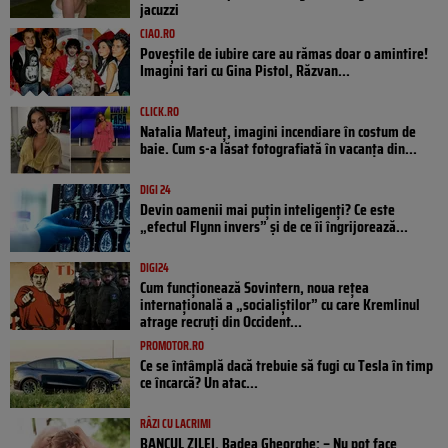
jacuzzi
CIAO.RO
Poveştile de iubire care au rămas doar o amintire!
Imagini tari cu Gina Pistol, Răzvan...
CLICK.RO
Natalia Mateuț, imagini incendiare în costum de
baie. Cum s-a lăsat fotografiată în vacanța din...
DIGI 24
Devin oamenii mai puțin inteligenți? Ce este
„efectul Flynn invers” și de ce îi îngrijorează...
DIGI24
Cum funcționează Sovintern, noua rețea
internațională a „socialiștilor” cu care Kremlinul
atrage recruți din Occident...
PROMOTOR.RO
Ce se întâmplă dacă trebuie să fugi cu Tesla în timp
ce încarcă? Un atac...
RÂZI CU LACRIMI
BANCUL ZILEI. Badea Gheorghe: – Nu pot face