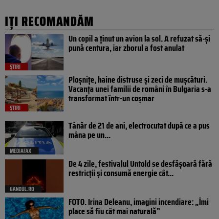
IȚI RECOMANDĂM
Un copil a ținut un avion la sol. A refuzat să-și
pună centura, iar zborul a fost anulat
ȘTIRI
Ploșnițe, haine distruse și zeci de mușcături.
Vacanța unei familii de români în Bulgaria s-a
transformat într-un coșmar
ȘTIRI
Tânăr de 21 de ani, electrocutat după ce a pus
mâna pe un...
MEDIAFAX
De 4 zile, festivalul Untold se desfășoară fără
restricții și consumă energie cât...
GANDUL.RO
FOTO. Irina Deleanu, imagini incendiare: „Îmi
place să fiu cât mai naturală”