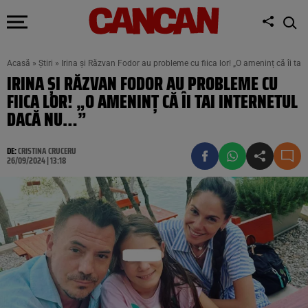
Acasă
»
Știri
»
Irina și Răzvan Fodor au probleme cu fiica lor! „O ameninț că îi tai
IRINA ȘI RĂZVAN FODOR AU PROBLEME CU
FIICA LOR! „O AMENINȚ CĂ ÎI TAI INTERNETUL
DACĂ NU…”
DE:
CRISTINA CRUCERU
26/09/2024 | 13:18