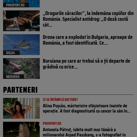
PROSPORT.RO
„Drogurile săracilor”, la îndemâna copiilor din
România. Specialist antidrog: „O doză costă
cât...
ADEVARUL
Drona care a explodat în Bulgaria, aproape de
România, a fost identificată. Ce...
DIGI24
Buruiana pe care ar trebui să o ții departe de
grădină cu orice...
MEDIAFAX
PARTENERI
CE SE ÎNTÂMPLĂ DOCTORE?
Alina Pușcău, mărturisire sfâșietoare înainte de
operație. A fost diagnosticată cu cancer la sân în...
PROSPORT.RO
Antonela Pătruț, iubita mult mai tânără a
milionarului Arpad Paszkany, s-a fotografiat în