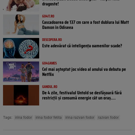
dragoste!
GO4IT.RO
Cascadoarea de 137 cm care a fost dublura lui Matt
Damon în Odiseea
DESCOPERA.RO
Este adevărat că inteligența oamenilor scade?
GO4GAMES
Cel mai așteptat joc video al anului va debuta pe
Netflix
GANDUL.RO
De 4 zile, festivalul Untold se desfășoară fără
restricții și consumă energie cât un oraș....
Tags:
irina fodor
irina fodor fetita
irina razvan fodor
razvan fodor