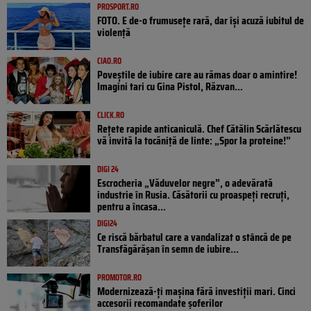
PROSPORT.RO
FOTO. E de-o frumusețe rară, dar își acuză iubitul de
violență
CIAO.RO
Poveştile de iubire care au rămas doar o amintire!
Imagini tari cu Gina Pistol, Răzvan...
CLICK.RO
Rețete rapide anticaniculă. Chef Cătălin Scărlătescu
vă invită la tocăniță de linte: „Spor la proteine!”
DIGI 24
Escrocheria „Văduvelor negre”, o adevărată
industrie în Rusia. Căsătorii cu proaspeți recruți,
pentru a încasa...
DIGI24
Ce riscă bărbatul care a vandalizat o stâncă de pe
Transfăgărășan în semn de iubire...
PROMOTOR.RO
Modernizează-ți mașina fără investiții mari. Cinci
accesorii recomandate șoferilor