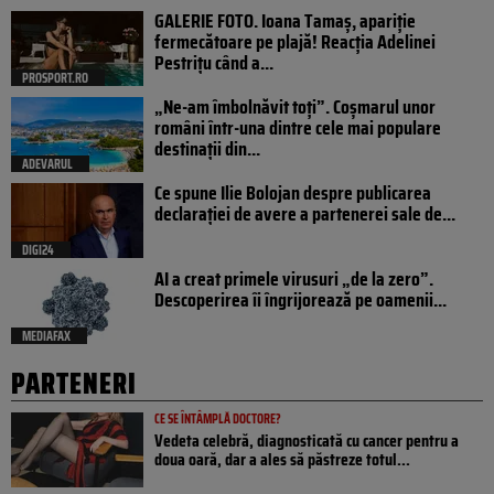
GALERIE FOTO. Ioana Tamaş, apariție
fermecătoare pe plajă! Reacția Adelinei
Pestrițu când a...
PROSPORT.RO
„Ne-am îmbolnăvit toți”. Coșmarul unor
români într-una dintre cele mai populare
destinații din...
ADEVARUL
Ce spune Ilie Bolojan despre publicarea
declarației de avere a partenerei sale de...
DIGI24
AI a creat primele virusuri „de la zero”.
Descoperirea îi îngrijorează pe oamenii...
MEDIAFAX
PARTENERI
CE SE ÎNTÂMPLĂ DOCTORE?
Vedeta celebră, diagnosticată cu cancer pentru a
doua oară, dar a ales să păstreze totul...