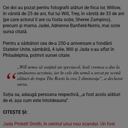
Cei doi au pozat pentru fotografii alături de fiica lor, Willow,
în vârstă de 25 de ani, fiul lui Will, Trey, în vârstă de 33 de ani
(pe care actorul îl are cu fosta soție, Sheree Zampino),
precum și mama Jadei, Adrienne Banfield-Norris, mai scrie
sursa citată.
Pentru a sărbători cea de-a 250-a aniversare a fondării
Statelor Unite, sâmbătă, 4 iulie, Will și Jada s-au aflat în
Philadelphia, potrivit sursei citate.
„Will urma să susțină un spectacol, însă vremea a dus la
amânarea acestuia, iar în cele din urmă a urcat pe scenă
alături de trupa The Roots la ora 2 dimineața”, a declarat
sursa.
Soția sa, adaugă persoana respectivă, „a fost acolo alături
de el, așa cum este întotdeauna”.
CITEȘTE ȘI:
Jada Pinkett Smith, în centrul unui nou scandal. Un fost