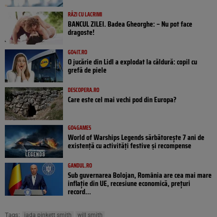
RÂZI CU LACRIMI
BANCUL ZILEI. Badea Gheorghe: – Nu pot face
dragoste!
GO4IT.RO
O jucărie din Lidl a explodat la căldură: copil cu
grefă de piele
DESCOPERA.RO
Care este cel mai vechi pod din Europa?
GO4GAMES
World of Warships Legends sărbătorește 7 ani de
existență cu activități festive și recompense
GANDUL.RO
Sub guvernarea Bolojan, România are cea mai mare
inflație din UE, recesiune economică, prețuri
record...
Tags:
jada pinkett smith
will smith