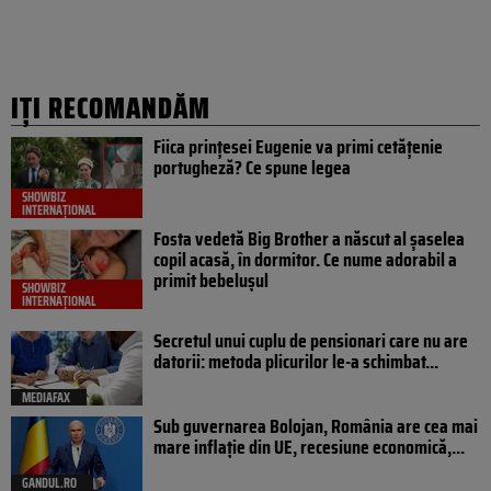
IȚI RECOMANDĂM
Fiica prințesei Eugenie va primi cetățenie
portugheză? Ce spune legea
SHOWBIZ
INTERNAȚIONAL
Fosta vedetă Big Brother a născut al șaselea
copil acasă, în dormitor. Ce nume adorabil a
primit bebelușul
SHOWBIZ
INTERNAȚIONAL
Secretul unui cuplu de pensionari care nu are
datorii: metoda plicurilor le-a schimbat...
MEDIAFAX
Sub guvernarea Bolojan, România are cea mai
mare inflație din UE, recesiune economică,...
GANDUL.RO