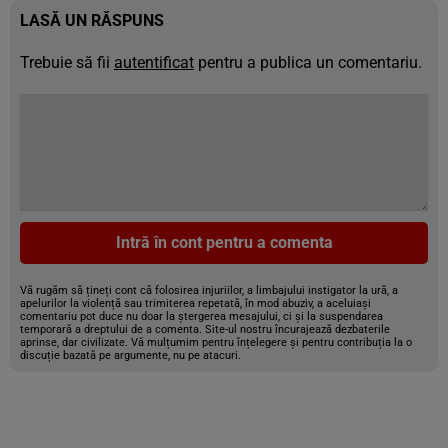
LASĂ UN RĂSPUNS
Trebuie să fii
autentificat
pentru a publica un comentariu.
Intră în cont pentru a comenta
Vă rugăm să țineți cont că folosirea injuriilor, a limbajului instigator la ură, a
apelurilor la violență sau trimiterea repetată, în mod abuziv, a aceluiași
comentariu pot duce nu doar la ștergerea mesajului, ci și la suspendarea
temporară a dreptului de a comenta. Site-ul nostru încurajează dezbaterile
aprinse, dar civilizate. Vă mulțumim pentru înțelegere și pentru contribuția la o
discuție bazată pe argumente, nu pe atacuri.