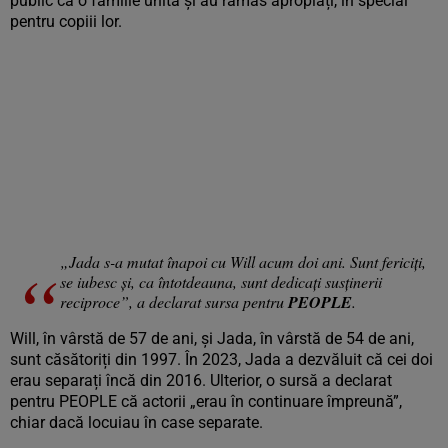
public ca o familie unită și au rămas apropiați, în special
pentru copiii lor.
„Jada s-a mutat înapoi cu Will acum doi ani. Sunt fericiți,
se iubesc și, ca întotdeauna, sunt dedicați susținerii
reciproce”, a declarat sursa pentru
PEOPLE
.
Will, în vârstă de 57 de ani, și Jada, în vârstă de 54 de ani,
sunt căsătoriți din 1997. În 2023, Jada a dezvăluit că cei doi
erau separați încă din 2016. Ulterior, o sursă a declarat
pentru PEOPLE că actorii „erau în continuare împreună”,
chiar dacă locuiau în case separate.