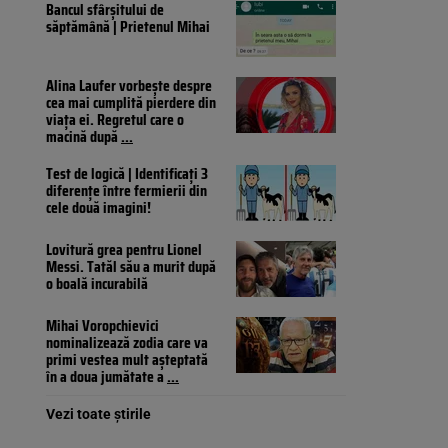
Bancul sfârșitului de
săptămână | Prietenul Mihai
Alina Laufer vorbește despre
cea mai cumplită pierdere din
viața ei. Regretul care o
macină după
...
Test de logică | Identificați 3
diferențe între fermierii din
cele două imagini!
Lovitură grea pentru Lionel
Messi. Tatăl său a murit după
o boală incurabilă
Mihai Voropchievici
nominalizează zodia care va
primi vestea mult așteptată
în a doua jumătate a
...
Vezi toate știrile