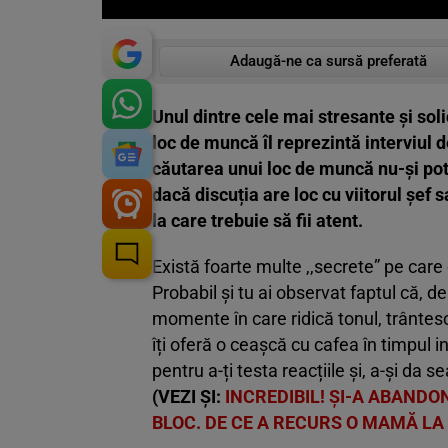
Adaugă-ne ca sursă preferată
Unul dintre cele mai stresante și sol
loc de muncă îl reprezintă interviul 
căutarea unui loc de muncă nu-și pot 
dacă discuția are loc cu viitorul șef 
la care trebuie să fii atent.
Există foarte multe ,,secrete” pe care
Probabil și tu ai observat faptul că, d
momente în care ridică tonul, trântesc
îți oferă o ceașcă cu cafea în timpul i
pentru a-ți testa reacțiile și, a-și d
(VEZI ȘI:
INCREDIBIL! ȘI-A ABANDO
BLOC. DE CE A RECURS O MAMĂ L