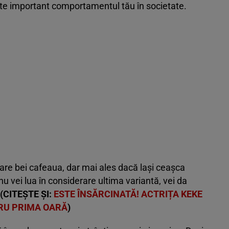
te important comportamentul tău în societate.
 care bei cafeaua, dar mai ales dacă lași ceașca
nu vei lua în considerare ultima variantă, vei da
(CITEȘTE ȘI:
ESTE ÎNSĂRCINATĂ! ACTRIȚA KEKE
RU PRIMA OARĂ
)