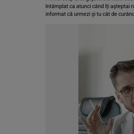
întâmplat ca atunci când îți așteptai r
informat că urmezi și tu cât de curân