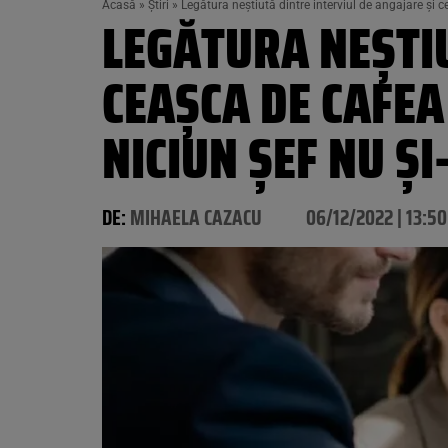
Acasă
»
Știri
»
Legătura neștiută dintre interviul de angajare și ce
LEGĂTURA NEȘTIU
CEAȘCA DE CAFEA
NICIUN ȘEF NU ȘI
DE:
MIHAELA CAZACU
06/12/2022 | 13:50