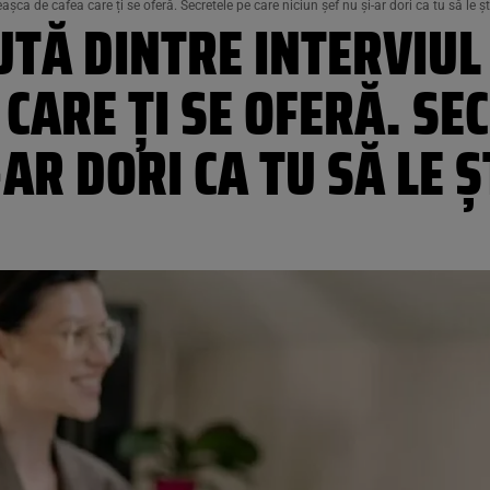
așca de cafea care ți se oferă. Secretele pe care niciun șef nu și-ar dori ca tu să le șt
TĂ DINTRE INTERVIUL
 CARE ȚI SE OFERĂ. SE
-AR DORI CA TU SĂ LE Ș