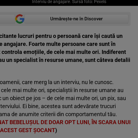
Interviu de angajare. Sursă foto: Pexels
Urmărește-ne în Discover
icitante lucruri pentru o persoană care își caută un
de angajare. Foarte multe persoane care sunt în
controla emoțiile, de cele mai multe ori. Indiferent
sau un specialist în resurse umane, sunt câteva detalii
 oamenii, care merg la un interviu, nu le cunosc.
e cele mai multe ori, specialiștii în resurse umane au
 un obiect pe jos – de cele mai multe ori, un pix, sau
nterviului. Ei bine, acestea sunt adevărate trucuri
a seama de anumite criterii din comportamentul tău.
NAT BEBELUȘUL DE DOAR OPT LUNI, ÎN SCARA UNUI
A ACEST GEST ȘOCANT
)