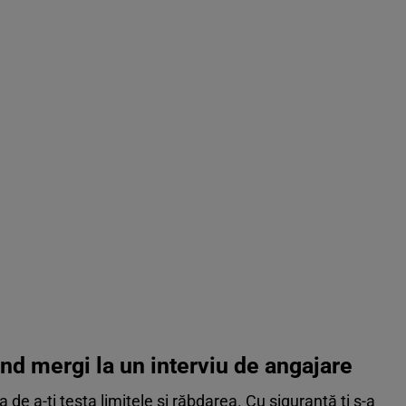
ând mergi la un interviu de angajare
 de a-ți testa limitele și răbdarea. Cu siguranță ți s-a