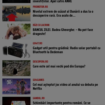
investițiilor. Apel către ANRE
PROMOTOR.RO
Nivelul extrem de scăzut al Dunării a dus la o
descoperire rară. Era acolo de...
RÂZI CU LACRIMI
BANCUL ZILEI. Badea Gheorghe: – Nu pot face
dragoste!
GO4IT.RO
Gadget util pentru grădină: Radio solar portabil cu
Bluetooth la Dedeman
DESCOPERA.RO
Care este cel mai vechi pod din Europa?
GO4GAMES
Cel mai așteptat joc video al anului va debuta pe
Netflix
GANDUL.RO
Schimbări importante pentru români. Ce se