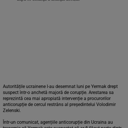
Autoritățile ucrainene l-au desemnat luni pe Yermak drept
suspect într-o anchetă majoră de corupție. Arestarea sa
reprezintă cea mai apropiată intervenție a procurorilor
anticorupție de cercul restrâns al președintelui Volodimir
Zelenski.
Într-un comunicat, agențiile anticorupție din Ucraina au