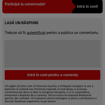
Participă la conversație!
Intră în cont!
LASĂ UN RĂSPUNS
Trebuie să fii
autentificat
pentru a publica un comentariu.
Intră în cont pentru a comenta
Vă rugăm să țineți cont că folosirea injuriilor, a limbajului instigator la ură, a
apelurilor la violență sau trimiterea repetată, în mod abuziv, a aceluiași
comentariu pot duce nu doar la ștergerea mesajului, ci și la suspendarea
temporară a dreptului de a comenta. Site-ul nostru încurajează dezbaterile
aprinse, dar civilizate. Vă mulțumim pentru înțelegere și pentru contribuția la o
discuție bazată pe argumente, nu pe atacuri.