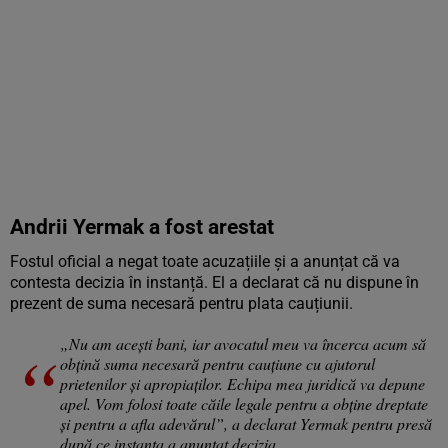
Andrii Yermak a fost arestat
Fostul oficial a negat toate acuzațiile și a anunțat că va
contesta decizia în instanță. El a declarat că nu dispune în
prezent de suma necesară pentru plata cauțiunii.
„Nu am acești bani, iar avocatul meu va încerca acum să
obțină suma necesară pentru cauțiune cu ajutorul
prietenilor și apropiaților. Echipa mea juridică va depune
apel. Vom folosi toate căile legale pentru a obține dreptate
și pentru a afla adevărul”, a declarat Yermak pentru presă
după ce instanța a anunțat decizia.