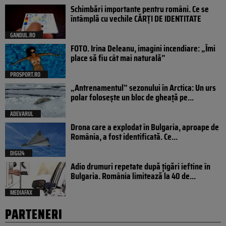
Schimbări importante pentru români. Ce se
întâmplă cu vechile CĂRȚI DE IDENTITATE
GANDUL.RO
FOTO. Irina Deleanu, imagini incendiare: „Îmi
place să fiu cât mai naturală”
PROSPORT.RO
„Antrenamentul” sezonului în Arctica: Un urs
polar folosește un bloc de gheață pe...
ADEVARUL
Drona care a explodat în Bulgaria, aproape de
România, a fost identificată. Ce...
DIGI24
Adio drumuri repetate după țigări ieftine în
Bulgaria. România limitează la 40 de...
MEDIAFAX
PARTENERI