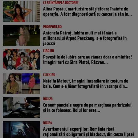
CE SE ÎNTÂMPLĂ DOCTORE?
Alina Pușcău, mărturisire sfâșietoare înainte de
operație. A fost diagnosticată cu cancer la sân în...
PROSPORT.RO
Antonela Pătruț, iubita mult mai tânără a
milionarului Arpad Paszkany, s-a fotografiat în
jacuzzi
CIAO.RO
Poveştile de iubire care au rămas doar o amintire!
Imagini tari cu Gina Pistol, Răzvan...
CLICK.RO
Natalia Mateuț, imagini incendiare în costum de
baie. Cum s-a lăsat fotografiată în vacanța din...
DIGI 24
Ce sunt punctele negre de pe marginea parbrizului
și la ce folosesc. Rolul lor este...
DIGI24
Avertismentul experților: România riscă
raționalizări obligatorii și blackout, din cauza lipsei