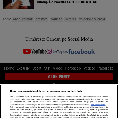
întâmplă cu vechile CĂRȚI DE IDENTITATE
Tags:
andrii yermak
arestare
coruptie
ucraina
volodimir zelenski
Urmărește Cancan pe Social Media
Home
Exclusiv
Sport
Știri
Video
Horoscop
Vedete
Paparazzi
AI UN PONT?
Scrie-ne pe Whatsapp
, sună la 0741226226 sau trimite mail la
pont@cancan.ro
Nouă ne pasă ca datele tale personale să rămână confidențiale
Noi și partenerii noștri
1019
stocăm și/sau accesăm informații pe dispozitivul dvs., precum identificatorii cookie
unici pentru prelucrarea datelor cu caracter personal. Puteți accepta sau gestiona preferințele dvs. făcând clic mai
Știri interne
Știri externe
Politică
jos, respectiv vă puteți opune utilizării unui interes legitim în orice moment pe pagina cu politica de
confidențialitate. Aceste alegeri vor fi raportate partenerilor noștri și nu vă vor afecta navigarea.
Mai multe detalii
Noi si partenerii nostri (retelele de socializare si agentiile de publicitate partenere, precum si furnizorii nostri de
servicii de date analitice) prelucram date pentru a permite website-ului sa functioneze, pentru a personaliza
Ultimele stiri
Diete
Insula Iubirii
Dictionar de vise
LIFE STYLE
continutul si anunturile publicitare afisate in functie de interesele si/sau profilul dvs., pentru a va oferi
functionalitati aferente retelelor de socializare si pentru a analiza traficul pe website. Beneficiati de drepturile
Horoscop
prevazute de art. 15-22 din GDPR in legatura cu prelucrarea datelor cu caracter personal. Aceste drepturi pot fi