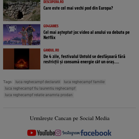
DESCOPERA.RO
Care este cel mai vechi pod din Europa?
GO4GAMES
Cel mai așteptat joc video al anului va debuta pe
Netflix
GANDUL.RO
De 4 zile, festivalul Untold se desfășoară fără
restricții și consumă energie cât un oraș....
Tags:
luca reghecampf declaratii
luca reghecampf familie
luca reghecampf fiu laurentiu reghecampf
luca reghecampf relatie anamria prodan
Urmărește Cancan pe Social Media