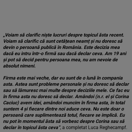
„Voiam să clarific niște lucruri despre topicul ăsta recent.
Voiam să clarific că sunt cetățean neamț și nu doresc să
devin o persoană publică în România. Este decizia mea
dacă eu intru într-o firmă sau dacă declar ceva. Am 19 ani
și pot să decid pentru persoana mea, nu am nevoie de
absolut nimeni.
Firma este mai veche, dar eu sunt de o lună în compania
asta. Astea sunt probleme personale și nu doresc să declar
sau să lămuresc mai multe despre deciziile mele. Ce fac eu
în firma asta nu doresc să declar. Amândoi (n.r. el și Corina
Caciuc) avem idei, amândoi muncim în firma asta, în total
suntem 4 și fiecare dintre noi aduce ceva. Nu este doar o
persoană care suplimentează totul, fiecare se implică. Eu
nu pot în momentul ăsta să vorbesc despre Corina sau să
declar în topicul ăsta ceva”
, a completat Luca Reghecampf.