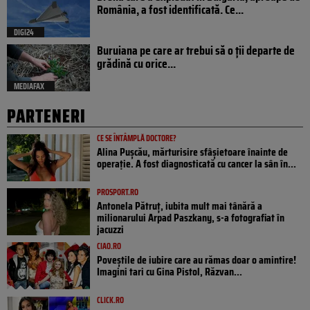
România, a fost identificată. Ce...
DIGI24
Buruiana pe care ar trebui să o ții departe de
grădină cu orice...
MEDIAFAX
PARTENERI
CE SE ÎNTÂMPLĂ DOCTORE?
Alina Pușcău, mărturisire sfâșietoare înainte de
operație. A fost diagnosticată cu cancer la sân în...
PROSPORT.RO
Antonela Pătruț, iubita mult mai tânără a
milionarului Arpad Paszkany, s-a fotografiat în
jacuzzi
CIAO.RO
Poveştile de iubire care au rămas doar o amintire!
Imagini tari cu Gina Pistol, Răzvan...
CLICK.RO