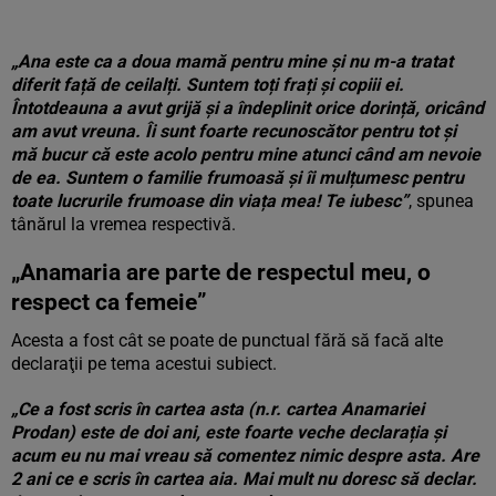
„Ana este ca a doua mamă pentru mine și nu m-a tratat
diferit față de ceilalți. Suntem toți frați și copiii ei.
Întotdeauna a avut grijă și a îndeplinit orice dorință, oricând
am avut vreuna. Îi sunt foarte recunoscător pentru tot și
mă bucur că este acolo pentru mine atunci când am nevoie
de ea. Suntem o familie frumoasă și îi mulțumesc pentru
toate lucrurile frumoase din viața mea! Te iubesc”
, spunea
tânărul la vremea respectivă.
„Anamaria are parte de respectul meu, o
respect ca femeie”
Acesta a fost cât se poate de punctual fără să facă alte
declaraţii pe tema acestui subiect.
„Ce a fost scris în cartea asta (n.r. cartea Anamariei
Prodan) este de doi ani, este foarte veche declarația și
acum eu nu mai vreau să comentez nimic despre asta. Are
2 ani ce e scris în cartea aia. Mai mult nu doresc să declar.