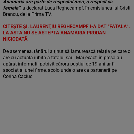
Anamaria are parte de respectul meu, o respect ca
femeie”
, a declarat Luca Reghecampf, în emisiunea lui Cristi
Brancu, de la Prima TV.
CITEŞTE ŞI:
LAURENŢIU REGHECAMPF I-A DAT “FATALA”.
LA ASTA NU SE AŞTEPTA ANAMARIA PRODAN
NICIODATĂ
De asemenea, tânărul a ţinut să lămurească relaţia pe care o
are cu actuala iubită a tatălui său. Mai exact, în presă au
apărut informaţii potrivit cărora puștiul de 19 ani ar fi
asociat al unei firme, acolo unde o are ca parteneră pe
Corina Caciuc.