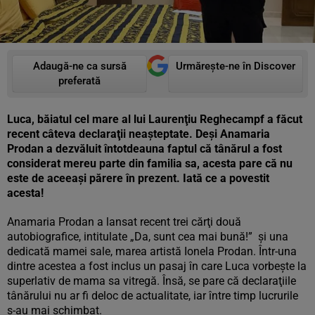
Adaugă-ne ca sursă
Urmărește-ne în Discover
preferată
Luca, băiatul cel mare al lui Laurenţiu Reghecampf a făcut
recent câteva declaraţii neaşteptate. Deşi Anamaria
Prodan a dezvăluit întotdeauna faptul că tânărul a fost
considerat mereu parte din familia sa, acesta pare că nu
este de aceeaşi părere în prezent. Iată ce a povestit
acesta!
Anamaria Prodan a lansat recent trei cărţi două
autobiografice, intitulate „Da, sunt cea mai bună!” şi una
dedicată mamei sale, marea artistă Ionela Prodan. Într-una
dintre acestea a fost inclus un pasaj în care Luca vorbește la
superlativ de mama sa vitregă. Însă, se pare că declaraţiile
tânărului nu ar fi deloc de actualitate, iar între timp lucrurile
s-au mai schimbat.