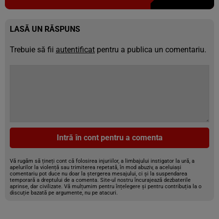
LASĂ UN RĂSPUNS
Trebuie să fii
autentificat
pentru a publica un comentariu.
Intră în cont pentru a comenta
Vă rugăm să țineți cont că folosirea injuriilor, a limbajului instigator la ură, a
apelurilor la violență sau trimiterea repetată, în mod abuziv, a aceluiași
comentariu pot duce nu doar la ștergerea mesajului, ci și la suspendarea
temporară a dreptului de a comenta. Site-ul nostru încurajează dezbaterile
aprinse, dar civilizate. Vă mulțumim pentru înțelegere și pentru contribuția la o
discuție bazată pe argumente, nu pe atacuri.