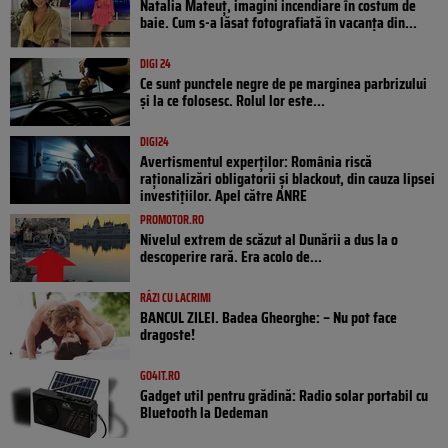
Natalia Mateuț, imagini incendiare în costum de
baie. Cum s-a lăsat fotografiată în vacanța din...
DIGI 24
Ce sunt punctele negre de pe marginea parbrizului
și la ce folosesc. Rolul lor este...
DIGI24
Avertismentul experților: România riscă
raționalizări obligatorii și blackout, din cauza lipsei
investițiilor. Apel către ANRE
PROMOTOR.RO
Nivelul extrem de scăzut al Dunării a dus la o
descoperire rară. Era acolo de...
RÂZI CU LACRIMI
BANCUL ZILEI. Badea Gheorghe: – Nu pot face
dragoste!
GO4IT.RO
Gadget util pentru grădină: Radio solar portabil cu
Bluetooth la Dedeman