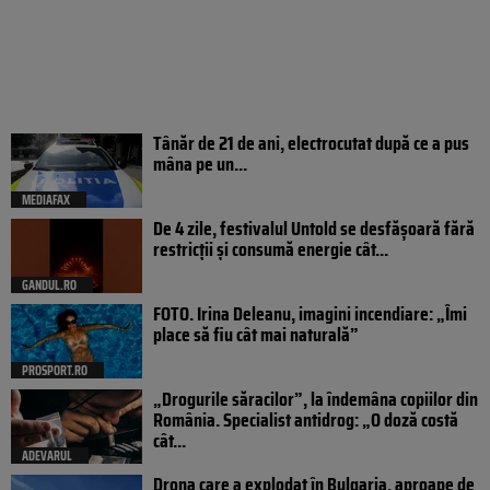
Tânăr de 21 de ani, electrocutat după ce a pus
mâna pe un...
MEDIAFAX
De 4 zile, festivalul Untold se desfășoară fără
restricții și consumă energie cât...
GANDUL.RO
FOTO. Irina Deleanu, imagini incendiare: „Îmi
place să fiu cât mai naturală”
PROSPORT.RO
„Drogurile săracilor”, la îndemâna copiilor din
România. Specialist antidrog: „O doză costă
cât...
ADEVARUL
Drona care a explodat în Bulgaria, aproape de