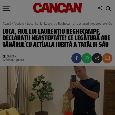
Acasă
»
Vedete
»
Luca, fiul lui Laurențiu Reghecampf, declaraţii neaşteptate! Ce l
LUCA, FIUL LUI LAURENȚIU REGHECAMPF,
DECLARAŢII NEAŞTEPTATE! CE LEGĂTURĂ ARE
TÂNĂRUL CU ACTUALA IUBITĂ A TATĂLUI SĂU
DE:
CANCAN
02/11/2021 | 08:47