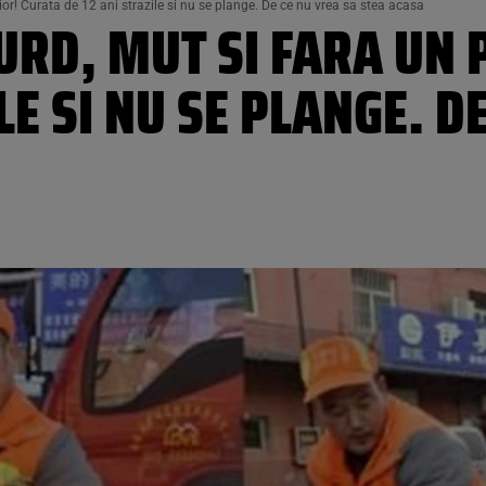
ior! Curata de 12 ani strazile si nu se plange. De ce nu vrea sa stea acasa
RD, MUT SI FARA UN P
LE SI NU SE PLANGE. D