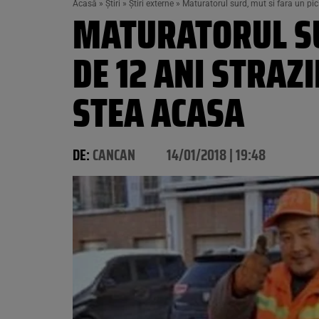
Acasă
»
Știri
»
Știri externe
»
Maturatorul surd, mut si fara un pic
MATURATORUL SU
DE 12 ANI STRAZI
STEA ACASA
DE:
CANCAN
14/01/2018 | 19:48