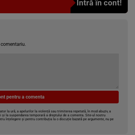
Intră în cont!
 comentariu.
cont pentru a comenta
gator la ură, a apelurilor la violență sau trimiterea repetată, în mod abuziv, a
i și la suspendarea temporară a dreptului de a comenta. Site-ul nostru
tru înțelegere și pentru contribuția la o discuție bazată pe argumente, nu pe