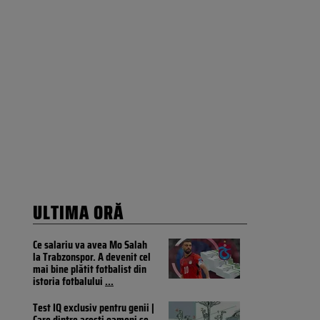
ULTIMA ORĂ
Ce salariu va avea Mo Salah
la Trabzonspor. A devenit cel
mai bine plătit fotbalist din
istoria fotbalului
...
Test IQ exclusiv pentru genii |
Care dintre acești oameni se