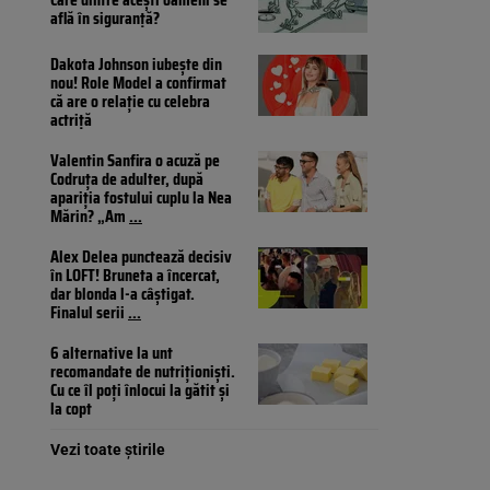
află în siguranță?
Dakota Johnson iubește din
nou! Role Model a confirmat
că are o relație cu celebra
actriță
Valentin Sanfira o acuză pe
Codruța de adulter, după
apariția fostului cuplu la Nea
Mărin? „Am
...
Alex Delea punctează decisiv
în LOFT! Bruneta a încercat,
dar blonda l-a câștigat.
Finalul serii
...
6 alternative la unt
recomandate de nutriționiști.
Cu ce îl poți înlocui la gătit și
la copt
Vezi toate știrile