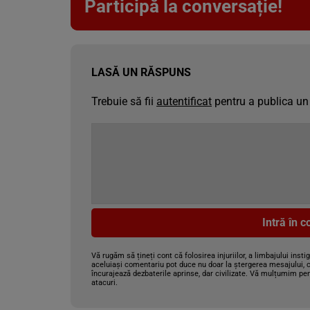
Participă la conversație!
LASĂ UN RĂSPUNS
Trebuie să fii
autentificat
pentru a publica un
Intră în 
Vă rugăm să țineți cont că folosirea injuriilor, a limbajului insti
aceluiași comentariu pot duce nu doar la ștergerea mesajului, c
încurajează dezbaterile aprinse, dar civilizate. Vă mulțumim pen
atacuri.