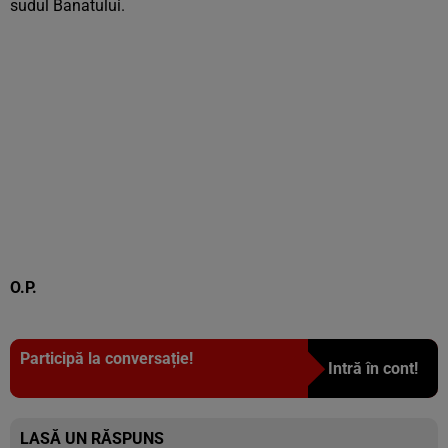
sudul Banatului.
O.P.
Participă la conversație!
Intră în cont!
LASĂ UN RĂSPUNS