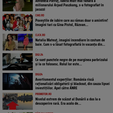
Antonela Pătruț, iubita mult mai tânără a
milionarului Arpad Paszkany, s-a fotografiat în
jacuzzi
CIAO.RO
Poveştile de iubire care au rămas doar o amintire!
Imagini tari cu Gina Pistol, Răzvan...
CLICK.RO
Natalia Mateuț, imagini incendiare în costum de
baie. Cum s-a lăsat fotografiată în vacanța din...
DIGI 24
Ce sunt punctele negre de pe marginea parbrizului
și la ce folosesc. Rolul lor este...
DIGI24
Avertismentul experților: România riscă
raționalizări obligatorii și blackout, din cauza lipsei
investițiilor. Apel către ANRE
PROMOTOR.RO
Nivelul extrem de scăzut al Dunării a dus la o
descoperire rară. Era acolo de...