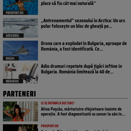
place să fiu cât mai naturală”
PROSPORT.RO
„Antrenamentul” sezonului în Arctica: Un urs
polar folosește un bloc de gheață pe...
ADEVARUL
Drona care a explodat în Bulgaria, aproape de
România, a fost identificată. Ce...
DIGI24
Adio drumuri repetate după țigări ieftine în
Bulgaria. România limitează la 40 de...
MEDIAFAX
PARTENERI
CE SE ÎNTÂMPLĂ DOCTORE?
Alina Pușcău, mărturisire sfâșietoare înainte de
operație. A fost diagnosticată cu cancer la sân în...
PROSPORT.RO