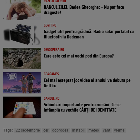
RÂZI CU LACRIMI
BANCUL ZILEI. Badea Gheorghe: – Nu pot face
dragoste!
GO4IT.RO
Gadget util pentru grădină: Radio solar portabil cu
Bluetooth la Dedeman
DESCOPERA.RO
Care este cel mai vechi pod din Europa?
GO4GAMES
Cel mai așteptat joc video al anului va debuta pe
Netflix
GANDUL.RO
Schimbări importante pentru români. Ce se
întâmplă cu vechile CĂRȚI DE IDENTITATE
Tags:
22 septembrie
cer
dobrogea
instabil
meteo
vant
vreme