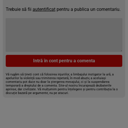
Trebuie să fii
autentificat
pentru a publica un comentariu.
Intră în cont pentru a comenta
Vă rugăm să țineți cont că folosirea injuriilor, a limbajului instigator la ură, a
apelurilor la violență sau trimiterea repetată, în mod abuziv, a aceluiași
comentariu pot duce nu doar la ștergerea mesajului, ci și la suspendarea
temporară a dreptului de a comenta. Site-ul nostru încurajează dezbaterile
aprinse, dar civilizate. Vă mulțumim pentru înțelegere și pentru contribuția la o
discuție bazată pe argumente, nu pe atacuri.