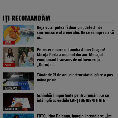
IȚI RECOMANDĂM
Deja vu ar putea fi doar un „defect” de
sincronizare al creierului. De ce ai impresia că
ai…
ȘTIRI
Petrecere mare în familia Alinei Ceușan!
Micuța Perla a împlinit doi ani. Mesajul
emoționant transmis de influenceriță:
„Dorința…
ȘTIRI
Tânăr de 21 de ani, electrocutat după ce a pus
mâna pe un...
MEDIAFAX
Schimbări importante pentru români. Ce se
întâmplă cu vechile CĂRȚI DE IDENTITATE
GANDUL.RO
FOTO. Irina Deleanu, imagini incendiare: „Îmi