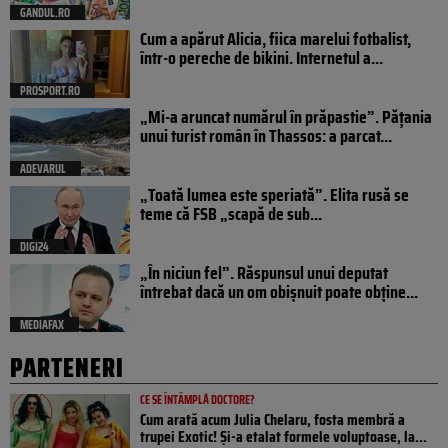
GANDUL.RO
Cum a apărut Alicia, fiica marelui fotbalist,
într-o pereche de bikini. Internetul a...
PROSPORT.RO
„Mi-a aruncat numărul în prăpastie”. Pățania
unui turist român în Thassos: a parcat...
ADEVARUL
„Toată lumea este speriată”. Elita rusă se
teme că FSB „scapă de sub...
DIGI24
„În niciun fel”. Răspunsul unui deputat
întrebat dacă un om obișnuit poate obține...
MEDIAFAX
PARTENERI
CE SE ÎNTÂMPLĂ DOCTORE?
Cum arată acum Julia Chelaru, fosta membră a
trupei Exotic! Și-a etalat formele voluptoase, la...