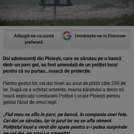
Adaugă-ne ca sursă
Urmărește-ne în Discover
preferată
Doi adolescenţi din Ploiești, care se sărutau pe o bancă
dintr-un parc gol, au fost amendați de un polițist local
pentru că nu purtau…mască de protecție.
Pentru gestul lor, cei doi tineri au avut de plătit câte 250 de
lei. După ce a achitat amenda, mama băiatului a decis să
ceară explicaţii conducerii Poliției Locale Ploiești pentru
gestul făcut de omul legii.
„Fiul meu se afla în parc, pe bancă, în compania unei fete.
Cei doi se sărutau, iar în jurul lor nu se afla nimeni.
Polițistul local a venit din spate pentru a-i putea surprinde
pe cei doi, iar apoi i-a amendat.