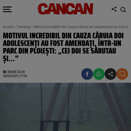
Acasă
»
Trending
»
Motivul incredibil din cauza căruia doi adolescenți au fost amen
MOTIVUL INCREDIBIL DIN CAUZA CĂRUIA DOI
ADOLESCENȚI AU FOST AMENDAȚI, ÎNTR-UN
PARC DIN PLOIEȘTI: „CEI DOI SE SĂRUTAU
ȘI…”
DE:
MARIE CĂLIN
28/01/2021 | 17:54