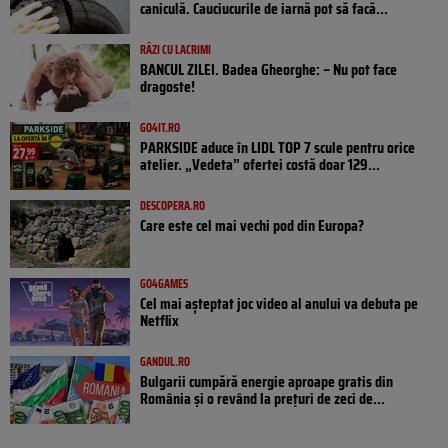
caniculă. Cauciucurile de iarnă pot să facă...
RÂZI CU LACRIMI
BANCUL ZILEI. Badea Gheorghe: – Nu pot face
dragoste!
GO4IT.RO
PARKSIDE aduce în LIDL TOP 7 scule pentru orice
atelier. „Vedeta” ofertei costă doar 129...
DESCOPERA.RO
Care este cel mai vechi pod din Europa?
GO4GAMES
Cel mai așteptat joc video al anului va debuta pe
Netflix
GANDUL.RO
Bulgarii cumpără energie aproape gratis din
România și o revând la prețuri de zeci de...