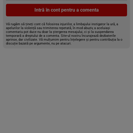
Intră în cont pentru a comenta
Vă rugăm să țineți cont că folosirea injuriilor, a limbajului instigator la ură, a
apelurilor la violență sau trimiterea repetată, în mod abuziv, a aceluiași
comentariu pot duce nu doar la ștergerea mesajului, ci și la suspendarea
temporară a dreptului de a comenta. Site-ul nostru încurajează dezbaterile
aprinse, dar civilizate. Vă mulțumim pentru înțelegere și pentru contribuția la o
discuție bazată pe argumente, nu pe atacuri.