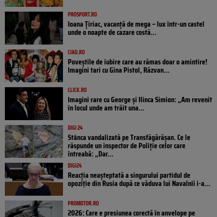
PROSPORT.RO
Ioana Țiriac, vacanță de mega – lux într-un castel
unde o noapte de cazare costă...
CIAO.RO
Poveştile de iubire care au rămas doar o amintire!
Imagini tari cu Gina Pistol, Răzvan...
CLICK.RO
Imagini rare cu George și Ilinca Simion: „Am revenit
în locul unde am trăit una...
DIGI 24
Stânca vandalizată pe Transfăgărășan. Ce le
răspunde un inspector de Poliție celor care
întreabă: „Dar...
DIGI24
Reacția neașteptată a singurului partidul de
opoziţie din Rusia după ce văduva lui Navalnîi i-a...
PROMOTOR.RO
2026: Care e presiunea corectă în anvelope pe