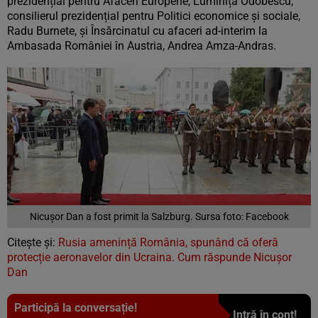
prezidențial pentru Afaceri Europene, Luminița Odobescu,
consilierul prezidențial pentru Politici economice și sociale,
Radu Burnete, și Însărcinatul cu afaceri ad-interim la
Ambasada României în Austria, Andrea Amza-Andras.
Nicușor Dan a fost primit la Salzburg. Sursa foto: Facebook
Citește și:
Rusia amenință România, spunând că oferă
protecție aeronavelor din Ucraina. Cum răspunde Nicușor
Dan
Participă la conversație!
Intră în cont!