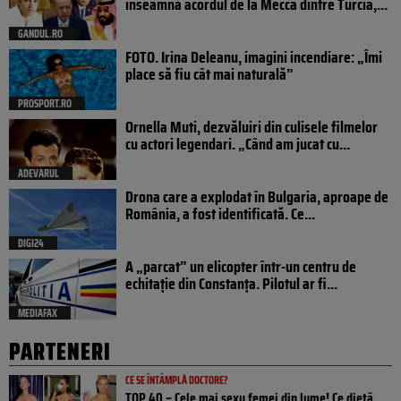
înseamnă acordul de la Mecca dintre Turcia,...
GANDUL.RO
FOTO. Irina Deleanu, imagini incendiare: „Îmi
place să fiu cât mai naturală”
PROSPORT.RO
Ornella Muti, dezvăluiri din culisele filmelor
cu actori legendari. „Când am jucat cu...
ADEVARUL
Drona care a explodat în Bulgaria, aproape de
România, a fost identificată. Ce...
DIGI24
A „parcat” un elicopter într-un centru de
echitație din Constanța. Pilotul ar fi...
MEDIAFAX
PARTENERI
CE SE ÎNTÂMPLĂ DOCTORE?
TOP 40 – Cele mai sexy femei din lume! Ce dietă