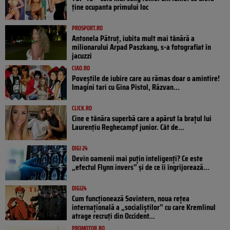
ține ocupanta primului loc
PROSPORT.RO
Antonela Pătruț, iubita mult mai tânără a
milionarului Arpad Paszkany, s-a fotografiat în
jacuzzi
CIAO.RO
Poveştile de iubire care au rămas doar o amintire!
Imagini tari cu Gina Pistol, Răzvan...
CLICK.RO
Cine e tânăra superbă care a apărut la brațul lui
Laurențiu Reghecampf junior. Cât de...
DIGI 24
Devin oamenii mai puțin inteligenți? Ce este
„efectul Flynn invers” și de ce îi îngrijorează...
DIGI24
Cum funcționează Sovintern, noua rețea
internațională a „socialiștilor” cu care Kremlinul
atrage recruți din Occident...
PROMOTOR.RO