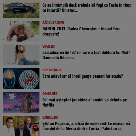
Ce se întâmplă dacă trebuie să fugi cu Tesla în timp
ce încarcă? Un atac...
RÂZI CU LACRIMI
BANCUL ZILEI. Badea Gheorghe: – Nu pot face
dragoste!
GO4IT.RO
Cascadoarea de 137 cm care a fost dublura lui Matt
Damon în Odiseea
DESCOPERA.RO
Este adevărat că inteligența oamenilor scade?
GO4GAMES
Cel mai așteptat joc video al anului va debuta pe
Netflix
GANDUL.RO
Ștefan Popescu, analiză de weekend. Ce înseamnă
acordul de la Mecca dintre Turcia, Pakistan şi...