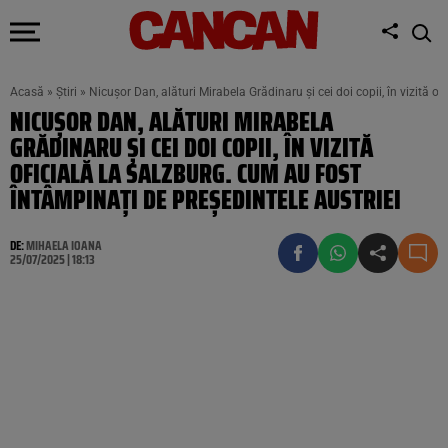
Acasă
»
Știri
»
Nicușor Dan, alături Mirabela Grădinaru și cei doi copii, în vizită o
NICUȘOR DAN, ALĂTURI MIRABELA
GRĂDINARU ȘI CEI DOI COPII, ÎN VIZITĂ
OFICIALĂ LA SALZBURG. CUM AU FOST
ÎNTÂMPINAȚI DE PREȘEDINTELE AUSTRIEI
DE:
MIHAELA IOANA
25/07/2025 | 18:13