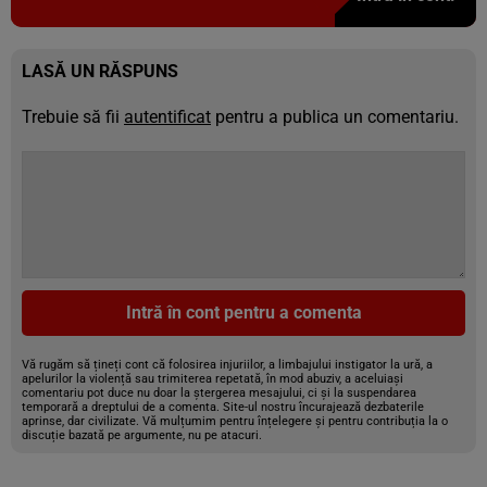
LASĂ UN RĂSPUNS
Trebuie să fii
autentificat
pentru a publica un comentariu.
Intră în cont pentru a comenta
Vă rugăm să țineți cont că folosirea injuriilor, a limbajului instigator la ură, a
apelurilor la violență sau trimiterea repetată, în mod abuziv, a aceluiași
comentariu pot duce nu doar la ștergerea mesajului, ci și la suspendarea
temporară a dreptului de a comenta. Site-ul nostru încurajează dezbaterile
aprinse, dar civilizate. Vă mulțumim pentru înțelegere și pentru contribuția la o
discuție bazată pe argumente, nu pe atacuri.