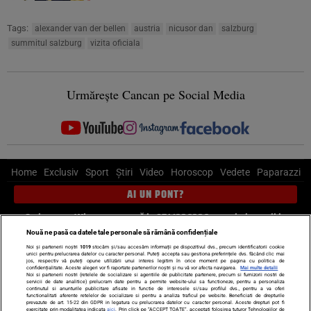
Tags:
alexander van der bellen
austria
nicusor dan
salzburg
summitul salzburg
vizita oficiala
Urmărește Cancan pe Social Media
Home
Exclusiv
Sport
Știri
Video
Horoscop
Vedete
Paparazzi
AI UN PONT?
Scrie-ne pe Whatsapp
, sună la 0741226226 sau trimite mail la
pont@cancan.ro
Nouă ne pasă ca datele tale personale să rămână confidențiale
Noi și partenerii noștri
1019
stocăm și/sau accesăm informații pe dispozitivul dvs., precum identificatorii cookie
unici pentru prelucrarea datelor cu caracter personal. Puteți accepta sau gestiona preferințele dvs. făcând clic mai
Știri interne
Știri externe
Politică
jos, respectiv vă puteți opune utilizării unui interes legitim în orice moment pe pagina cu politica de
confidențialitate. Aceste alegeri vor fi raportate partenerilor noștri și nu vă vor afecta navigarea.
Mai multe detalii
Noi si partenerii nostri (retelele de socializare si agentiile de publicitate partenere, precum si furnizorii nostri de
servicii de date analitice) prelucram date pentru a permite website-ului sa functioneze, pentru a personaliza
Ultimele stiri
Diete
Insula Iubirii
Dictionar de vise
LIFE STYLE
continutul si anunturile publicitare afisate in functie de interesele si/sau profilul dvs., pentru a va oferi
functionalitati aferente retelelor de socializare si pentru a analiza traficul pe website. Beneficiati de drepturile
Horoscop
prevazute de art. 15-22 din GDPR in legatura cu prelucrarea datelor cu caracter personal. Aceste drepturi pot fi
exercitate prin modalitatea indicata
aici
. Prin click pe “ACCEPT TOATE”, acceptati folosirea tuturor Tehnologiilor de