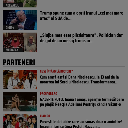
ADEVARUL
Trump spune cum a oprit Iranul „cel mai mare
atac” al SUA de...
DIGI24
„Slujba mea este plictisitoare”. Politician dat
de gol de un mesaj trimis în...
MEDIAFAX
PARTENERI
CE SE ÎNTÂMPLĂ DOCTORE?
Cum arată astăzi Dana Nicolaescu, la 13 ani de la
moartea lui Sergiu Nicolaescu. Transformarea...
PROSPORT.RO
GALERIE FOTO. Ioana Tamaş, apariție fermecătoare
pe plajă! Reacția Adelinei Pestrițu când a văzut-o
CIAO.RO
Poveştile de iubire care au rămas doar o amintire!
Imagini tari cu Gina Pistol, Răzvan...