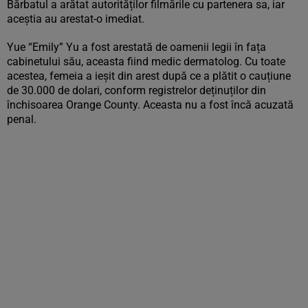
Bărbatul a arătat autorităților filmările cu partenera sa, iar
aceștia au arestat-o imediat.
Yue “Emily” Yu a fost arestată de oamenii legii în fața
cabinetului său, aceasta fiind medic dermatolog. Cu toate
acestea, femeia a ieșit din arest după ce a plătit o cauțiune
de 30.000 de dolari, conform registrelor deținuților din
închisoarea Orange County. Aceasta nu a fost încă acuzată
penal.