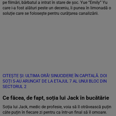
pe filmări, bărbatul a intrat în stare de șoc. Yue “Emily” Yu
care i-a fost alături peste un deceniu, îi punea în limonadă o
soluție care se folosește pentru curățarea canalizării.
CITEȘTE ȘI: ULTIMA ORĂ! SINUCIDERE ÎN CAPITALĂ. DOI
SOȚI S-AU ARUNCAT DE LA ETAJUL 7 AL UNUI BLOC DIN
SECTORUL 2
Ce făcea, de fapt, soția lui Jack în bucătărie
Soția lui Jack, medic de profesie, voia să îl otrăvească puțin
câte puțin în fiecare zi pentru ca într-un final să îl omoare.