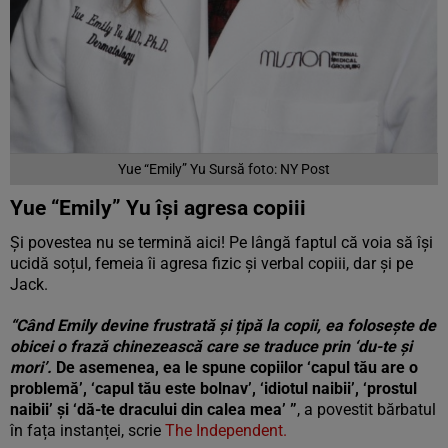
Yue “Emily” Yu Sursă foto: NY Post
Yue “Emily” Yu își agresa copiii
Și povestea nu se termină aici! Pe lângă faptul că voia să își
ucidă soțul, femeia îi agresa fizic și verbal copiii, dar și pe
Jack.
“Când Emily devine frustrată și țipă la copii, ea folosește de
obicei o frază chinezească care se traduce prin ‘du-te și
mori’.
De asemenea, ea le spune copiilor ‘capul tău are o
problemă’, ‘capul tău este bolnav’, ‘idiotul naibii’, ‘prostul
naibii’ și ‘dă-te dracului din calea mea’ ”
, a povestit bărbatul
în fața instanței, scrie
The Independent.