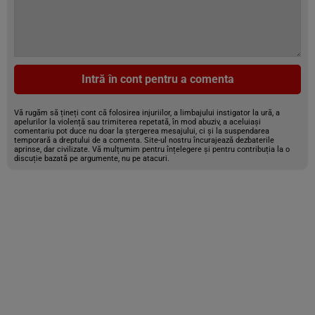
Intră în cont pentru a comenta
Vă rugăm să țineți cont că folosirea injuriilor, a limbajului instigator la ură, a
apelurilor la violență sau trimiterea repetată, în mod abuziv, a aceluiași
comentariu pot duce nu doar la ștergerea mesajului, ci și la suspendarea
temporară a dreptului de a comenta. Site-ul nostru încurajează dezbaterile
aprinse, dar civilizate. Vă mulțumim pentru înțelegere și pentru contribuția la o
discuție bazată pe argumente, nu pe atacuri.