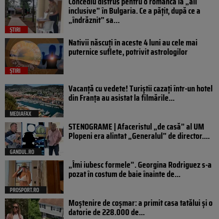
Concediu distrus pentru o româncă la „all
inclusive” în Bulgaria. Ce a pățit, după ce a
„îndrăznit” sa…
ȘTIRI
Nativii născuți în aceste 4 luni au cele mai
puternice suflete, potrivit astrologilor
ȘTIRI
Vacanță cu vedete! Turiștii cazați într-un hotel
din Franța au asistat la filmările...
MEDIAFAX
STENOGRAME | Afaceristul „de casă” al UM
Plopeni era alintat „Generalul” de director....
GANDUL.RO
„Îmi iubesc formele”. Georgina Rodriguez s-a
pozat în costum de baie înainte de...
PROSPORT.RO
Moștenire de coșmar: a primit casa tatălui și o
datorie de 228.000 de...