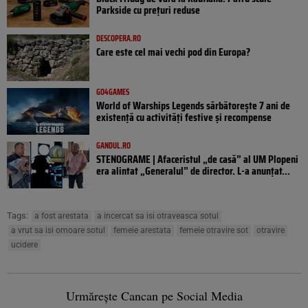
Parkside cu prețuri reduse
DESCOPERA.RO
Care este cel mai vechi pod din Europa?
GO4GAMES
World of Warships Legends sărbătorește 7 ani de
existență cu activități festive și recompense
GANDUL.RO
STENOGRAME | Afaceristul „de casă” al UM Plopeni
era alintat „Generalul” de director. L-a anunțat...
Tags:
a fost arestata
a incercat sa isi otraveasca sotul
a vrut sa isi omoare sotul
femeie arestata
femeie otravire sot
otravire
ucidere
Urmărește Cancan pe Social Media