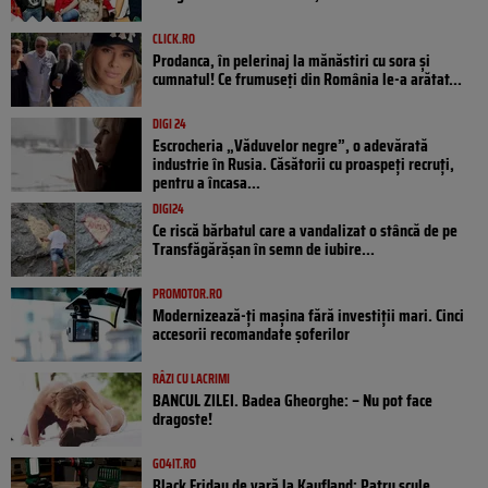
CLICK.RO
Prodanca, în pelerinaj la mănăstiri cu sora și
cumnatul! Ce frumuseți din România le-a arătat...
DIGI 24
Escrocheria „Văduvelor negre”, o adevărată
industrie în Rusia. Căsătorii cu proaspeți recruți,
pentru a încasa...
DIGI24
Ce riscă bărbatul care a vandalizat o stâncă de pe
Transfăgărășan în semn de iubire...
PROMOTOR.RO
Modernizează-ți mașina fără investiții mari. Cinci
accesorii recomandate șoferilor
RÂZI CU LACRIMI
BANCUL ZILEI. Badea Gheorghe: – Nu pot face
dragoste!
GO4IT.RO
Black Friday de vară la Kaufland: Patru scule