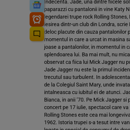
Indecenta. Jade, una dintre fiicele sol
paparazzi cu pantalonii in vine Katy N
legendarei trupe rock Rolling Stones, 
iesirea dintr-un club din Londra, scri
deloc placute din cauza pantalonilor p
momentul in care a urcat in masina sa, 
joase a pantalonilor, in momentul in ca
splendoarea lui. Ba mai mult, nu mica 
observat ca fiica lui Mick Jagger nu pu
Jade Jagger nu este la primul inciden
trecutul sau turbulent. In adolescent
de la Colegiul Saint Mary, unde invata,
intalneasca cu iubitul ei de atunci. Ja
Bianca, in anii ’70. Pe Mick Jagger si 
concert pe 17 iulie, spectacol care va
Rolling Stones este cea mai longeviva 
1962. Istoria trupei s-a tesut intre va
legate in special de consumul de drog