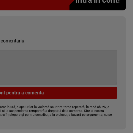
Intră în cont!
 comentariu.
cont pentru a comenta
gator la ură, a apelurilor la violență sau trimiterea repetată, în mod abuziv, a
i și la suspendarea temporară a dreptului de a comenta. Site-ul nostru
tru înțelegere și pentru contribuția la o discuție bazată pe argumente, nu pe