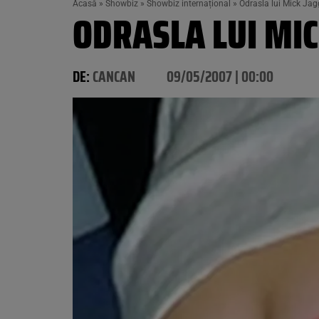
Acasă
»
Showbiz
»
Showbiz internațional
»
Odrasla lui Mick Jagg
ODRASLA LUI MIC
DE:
CANCAN
09/05/2007 | 00:00