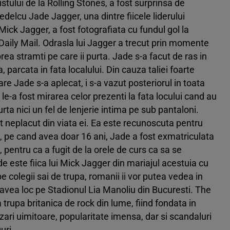
istului de la Rolling Stones, a fost surprinsa de
edelcu Jade Jagger, una dintre fiicele liderului
Mick Jagger, a fost fotografiata cu fundul gol la
e Daily Mail. Odrasla lui Jagger a trecut prin momente
rea stramti pe care ii purta. Jade s-a facut de ras in
parcata in fata localului. Din cauza taliei foarte
re Jade s-a aplecat, i s-a vazut posteriorul in toata
le-a fost mirarea celor prezenti la fata locului cand au
rta nici un fel de lenjerie intima pe sub pantaloni.
t neplacut din viata ei. Ea este recunoscuta pentru
a, pe cand avea doar 16 ani, Jade a fost exmatriculata
 pentru ca a fugit de la orele de curs ca sa se
de este fiica lui Mick Jagger din mariajul acestuia cu
pe colegii sai de trupa, romanii ii vor putea vedea in
 avea loc pe Stadionul Lia Manoliu din Bucuresti. The
trupa britanica de rock din lume, fiind fondata in
nzari uimitoare, popularitate imensa, dar si scandaluri
uri.