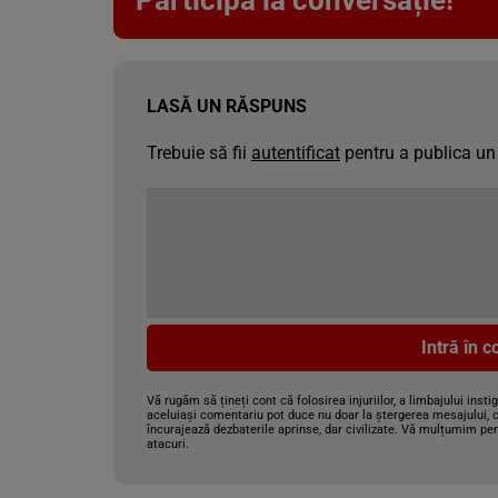
Participă la conversație!
LASĂ UN RĂSPUNS
Trebuie să fii
autentificat
pentru a publica un
Intră în 
Vă rugăm să țineți cont că folosirea injuriilor, a limbajului insti
aceluiași comentariu pot duce nu doar la ștergerea mesajului, c
încurajează dezbaterile aprinse, dar civilizate. Vă mulțumim pen
atacuri.