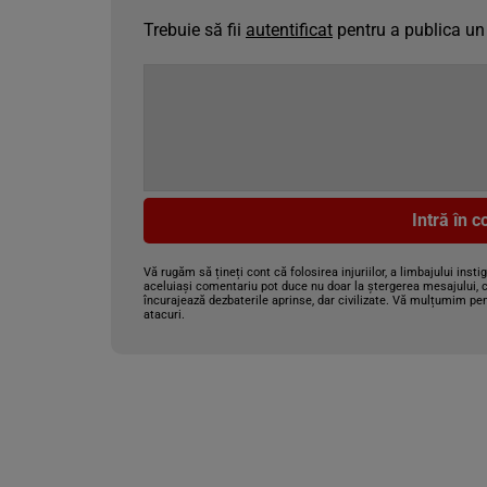
Trebuie să fii
autentificat
pentru a publica un
Intră în 
Vă rugăm să țineți cont că folosirea injuriilor, a limbajului insti
aceluiași comentariu pot duce nu doar la ștergerea mesajului, c
încurajează dezbaterile aprinse, dar civilizate. Vă mulțumim pen
atacuri.