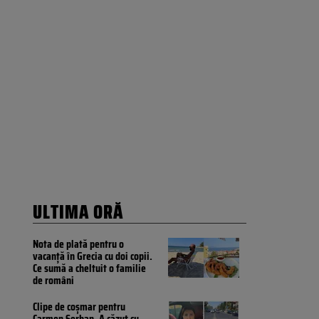
ULTIMA ORĂ
Nota de plată pentru o
vacanță în Grecia cu doi copii.
Ce sumă a cheltuit o familie
de români
Clipe de coșmar pentru
Carmen Șerban. A căzut cu