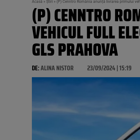
Acasă
»
Știri
»
(P) Cenntro România anunță livrarea primului vehi
(P) CENNTRO RO
VEHICUL FULL EL
GLS PRAHOVA
DE:
ALINA NISTOR
23/09/2024 | 15:19