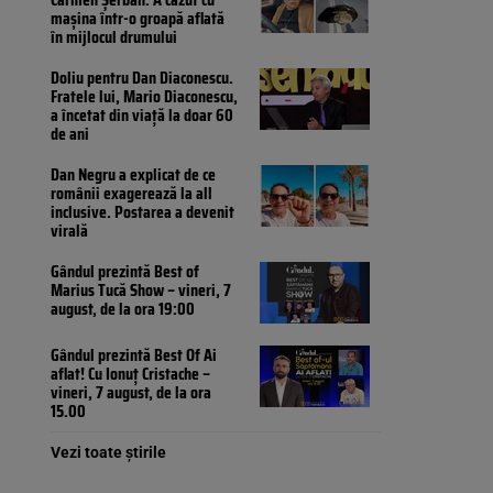
mașina într-o groapă aflată
în mijlocul drumului
Doliu pentru Dan Diaconescu.
Fratele lui, Mario Diaconescu,
a încetat din viață la doar 60
de ani
Dan Negru a explicat de ce
românii exagerează la all
inclusive. Postarea a devenit
virală
Gândul prezintă Best of
Marius Tucă Show – vineri, 7
august, de la ora 19:00
Gândul prezintă Best Of Ai
aflat! Cu Ionuț Cristache –
vineri, 7 august, de la ora
15.00
Vezi toate știrile