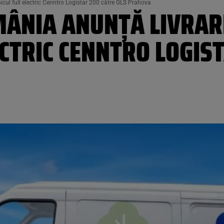
cul full electric Cenntro Logistar 200 către GLS Prahova
MÂNIA ANUNȚĂ LIVRAR
ECTRIC CENNTRO LOGIS