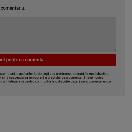
 comentariu.
cont pentru a comenta
gator la ură, a apelurilor la violență sau trimiterea repetată, în mod abuziv, a
i și la suspendarea temporară a dreptului de a comenta. Site-ul nostru
tru înțelegere și pentru contribuția la o discuție bazată pe argumente, nu pe