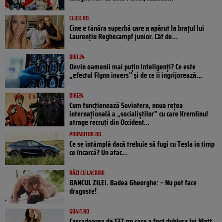
CLICK.RO
Cine e tânăra superbă care a apărut la brațul lui
Laurențiu Reghecampf junior. Cât de...
DIGI 24
Devin oamenii mai puțin inteligenți? Ce este
„efectul Flynn invers” și de ce îi îngrijorează...
DIGI24
Cum funcționează Sovintern, noua rețea
internațională a „socialiștilor” cu care Kremlinul
atrage recruți din Occident...
PROMOTOR.RO
Ce se întâmplă dacă trebuie să fugi cu Tesla în timp
ce încarcă? Un atac...
RÂZI CU LACRIMI
BANCUL ZILEI. Badea Gheorghe: – Nu pot face
dragoste!
GO4IT.RO
Cascadoarea de 137 cm care a fost dublura lui Matt