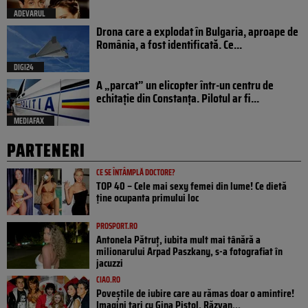
ADEVARUL
Drona care a explodat în Bulgaria, aproape de
România, a fost identificată. Ce...
DIGI24
A „parcat” un elicopter într-un centru de
echitație din Constanța. Pilotul ar fi...
MEDIAFAX
PARTENERI
CE SE ÎNTÂMPLĂ DOCTORE?
TOP 40 – Cele mai sexy femei din lume! Ce dietă
ține ocupanta primului loc
PROSPORT.RO
Antonela Pătruț, iubita mult mai tânără a
milionarului Arpad Paszkany, s-a fotografiat în
jacuzzi
CIAO.RO
Poveştile de iubire care au rămas doar o amintire!
Imagini tari cu Gina Pistol, Răzvan...