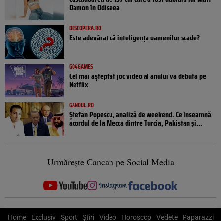
Damon în Odiseea
DESCOPERA.RO
Este adevărat că inteligența oamenilor scade?
GO4GAMES
Cel mai așteptat joc video al anului va debuta pe
Netflix
GANDUL.RO
Ștefan Popescu, analiză de weekend. Ce înseamnă
acordul de la Mecca dintre Turcia, Pakistan şi...
Urmărește Cancan pe Social Media
Home
Exclusiv
Sport
Știri
Video
Horoscop
Vedete
Paparazzi