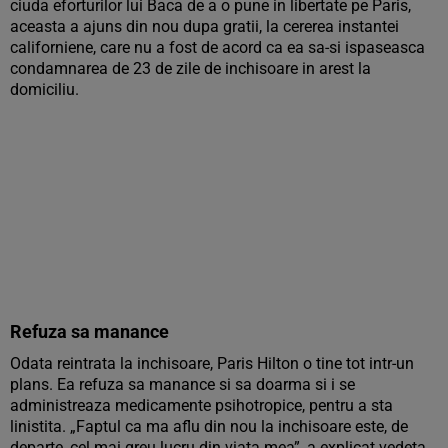
ciuda eforturilor lui Baca de a o pune in libertate pe Paris,
aceasta a ajuns din nou dupa gratii, la cererea instantei
californiene, care nu a fost de acord ca ea sa-si ispaseasca
condamnarea de 23 de zile de inchisoare in arest la
domiciliu.
Refuza sa manance
Odata reintrata la inchisoare, Paris Hilton o tine tot intr-un
plans. Ea refuza sa manance si sa doarma si i se
administreaza medicamente psihotropice, pentru a sta
linistita. „Faptul ca ma aflu din nou la inchisoare este, de
departe, cel mai greu lucru din viata mea”, a explicat vedeta,