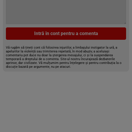
Intră în cont pentru a comenta
Vă rugăm să țineți cont că folosirea injuriilor, a limbajului instigator la ură, a
apelurilor la violență sau trimiterea repetată, în mod abuziv, a aceluiași
comentariu pot duce nu doar la ștergerea mesajului, ci și la suspendarea
temporară a dreptului de a comenta. Site-ul nostru încurajează dezbaterile
aprinse, dar civilizate. Vă mulțumim pentru înțelegere și pentru contribuția la o
discuție bazată pe argumente, nu pe atacuri.