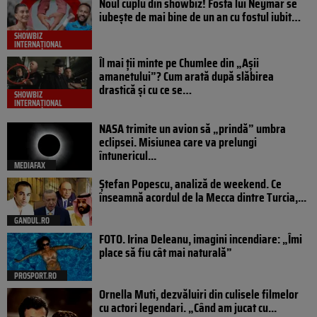
Noul cuplu din showbiz! Fosta lui Neymar se
iubește de mai bine de un an cu fostul iubit…
SHOWBIZ
INTERNAȚIONAL
Îl mai ții minte pe Chumlee din „Așii
amanetului”? Cum arată după slăbirea
drastică și cu ce se…
SHOWBIZ
INTERNAȚIONAL
NASA trimite un avion să „prindă” umbra
eclipsei. Misiunea care va prelungi
întunericul...
MEDIAFAX
Ștefan Popescu, analiză de weekend. Ce
înseamnă acordul de la Mecca dintre Turcia,...
GANDUL.RO
FOTO. Irina Deleanu, imagini incendiare: „Îmi
place să fiu cât mai naturală”
PROSPORT.RO
Ornella Muti, dezvăluiri din culisele filmelor
cu actori legendari. „Când am jucat cu...