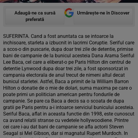
Adaugă-ne ca sursă
Urmărește-ne în Discover
preferată
SUFERINTA. Cand a fost anuntata ca se intoarce la
inchisoare, starleta a izbucnit in lacrimi Coruptie. Seriful care
a scos-o din puscarie, dupa doar trei zile de detentie, primise
bani de campanie de la bunicul acesteia Dana Arama Seriful
Lee Baca, cel care a eliberat-o pe Paris Hilton din centrul de
detentie Lynwood dupa doar trei zile, a fost sponsorizat in
campania electorala de anul trecut de nimeni altul decat
bunicul starletei. Astfel, Baca a primit de la William Barron
Hilton o donatie de o mie de dolari, suma maxima pe care o
poate primi un politician american pentru fondurile de
campanie. Se pare ca Baca a decis sa o scoata de dupa
gratii pe Paris pentru a-i intoarce serviciul bunicului acesteia.
Seriful Baca, aflat in aceasta functie din 1998, este cunoscut
ca avand relatii stranse cu vedetele hollywoodiene. Printre
cei care i-au dat bani de campanie se afla actorii Steven
Seagal si Mel Gibson, dar si magnatul Rupert Murdoch. In