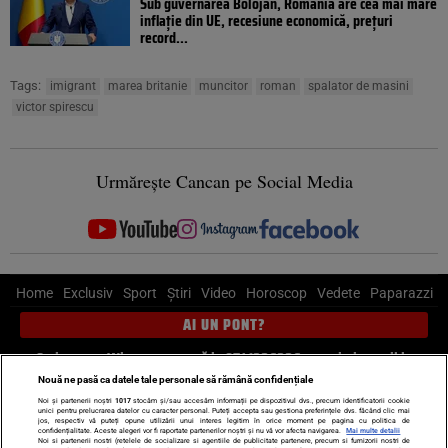
Sub guvernarea Bolojan, România are cea mai mare
inflație din UE, recesiune economică, prețuri
record...
Tags:
imigrant
marea britanie
muncitor
roman
spalator de masini
victor spirescu
Urmărește Cancan pe Social Media
Home
Exclusiv
Sport
Știri
Video
Horoscop
Vedete
Paparazzi
AI UN PONT?
Scrie-ne pe Whatsapp
, sună la 0741226226 sau trimite mail la
pont@cancan.ro
Nouă ne pasă ca datele tale personale să rămână confidențiale
Noi și partenerii noștri
1017
stocăm și/sau accesăm informații pe dispozitivul dvs., precum identificatorii cookie
unici pentru prelucrarea datelor cu caracter personal. Puteți accepta sau gestiona preferințele dvs. făcând clic mai
Știri interne
Știri externe
Politică
jos, respectiv vă puteți opune utilizării unui interes legitim în orice moment pe pagina cu politica de
confidențialitate. Aceste alegeri vor fi raportate partenerilor noștri și nu vă vor afecta navigarea.
Mai multe detalii
Noi si partenerii nostri (retelele de socializare si agentiile de publicitate partenere, precum si furnizorii nostri de