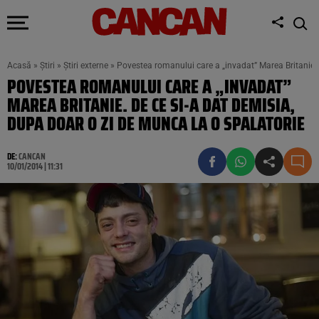
Acasă
»
Știri
»
Știri externe
»
Povestea romanului care a „invadat” Marea Britanie. 
POVESTEA ROMANULUI CARE A „INVADAT”
MAREA BRITANIE. DE CE SI-A DAT DEMISIA,
DUPA DOAR O ZI DE MUNCA LA O SPALATORIE
DE:
CANCAN
10/01/2014 | 11:31