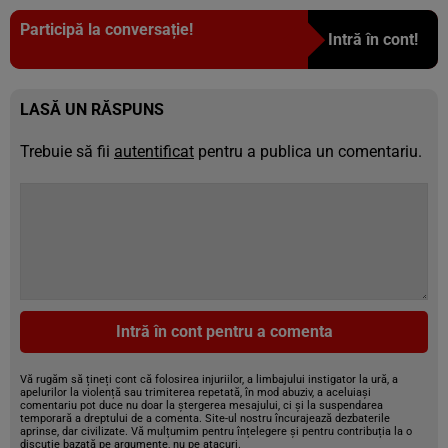
Participă la conversație!
Intră în cont!
LASĂ UN RĂSPUNS
Trebuie să fii
autentificat
pentru a publica un comentariu.
Intră în cont pentru a comenta
Vă rugăm să țineți cont că folosirea injuriilor, a limbajului instigator la ură, a
apelurilor la violență sau trimiterea repetată, în mod abuziv, a aceluiași
comentariu pot duce nu doar la ștergerea mesajului, ci și la suspendarea
temporară a dreptului de a comenta. Site-ul nostru încurajează dezbaterile
aprinse, dar civilizate. Vă mulțumim pentru înțelegere și pentru contribuția la o
discuție bazată pe argumente, nu pe atacuri.