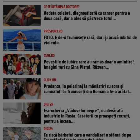
CE SE ÎNTÂMPLĂ DOCTORE?
Vedeta celebră, diagnosticată cu cancer pentru a
doua oară, dar a ales să păstreze totul...
PROSPORT.RO
FOTO. E de-o frumusețe rară, dar își acuză iubitul de
violență
CIAO.RO
Poveştile de iubire care au rămas doar o amintire!
Imagini tari cu Gina Pistol, Răzvan...
CLICK.RO
Prodanca, în pelerinaj la mănăstiri cu sora și
cumnatul! Ce frumuseți din România le-a arătat...
DIGI 24
Escrocheria „Văduvelor negre”, o adevărată
industrie în Rusia. Căsătorii cu proaspeți recruți,
pentru a încasa...
DIGI24
Ce riscă bărbatul care a vandalizat o stâncă de pe