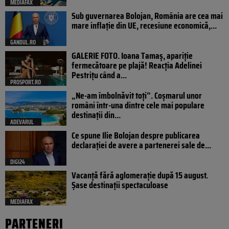
MEDIAFAX
Sub guvernarea Bolojan, România are cea mai
mare inflație din UE, recesiune economică,...
GANDUL.RO
GALERIE FOTO. Ioana Tamaş, apariție
fermecătoare pe plajă! Reacția Adelinei
Pestrițu când a...
PROSPORT.RO
„Ne-am îmbolnăvit toți”. Coșmarul unor
români într-una dintre cele mai populare
destinații din...
ADEVARUL
Ce spune Ilie Bolojan despre publicarea
declarației de avere a partenerei sale de...
DIGI24
Vacanță fără aglomerație după 15 august.
Șase destinații spectaculoase
MEDIAFAX
PARTENERI