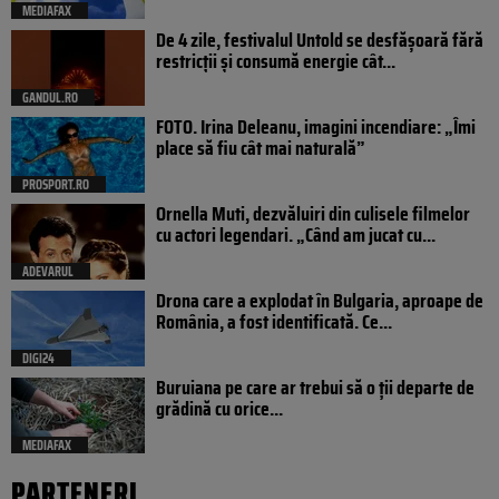
MEDIAFAX
De 4 zile, festivalul Untold se desfășoară fără
restricții și consumă energie cât...
GANDUL.RO
FOTO. Irina Deleanu, imagini incendiare: „Îmi
place să fiu cât mai naturală”
PROSPORT.RO
Ornella Muti, dezvăluiri din culisele filmelor
cu actori legendari. „Când am jucat cu...
ADEVARUL
Drona care a explodat în Bulgaria, aproape de
România, a fost identificată. Ce...
DIGI24
Buruiana pe care ar trebui să o ții departe de
grădină cu orice...
MEDIAFAX
PARTENERI