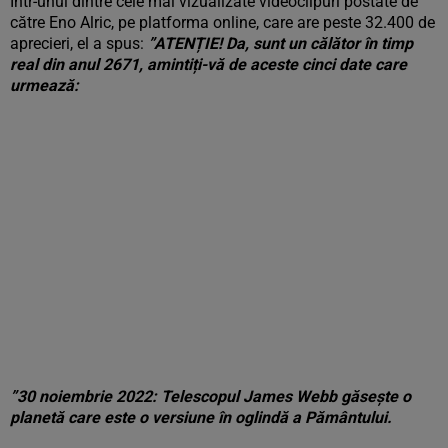
Într-unul dintre cele mai vizualizate videoclipuri postate de
către Eno Alric, pe platforma online, care are peste 32.400 de
aprecieri, el a spus:
”ATENȚIE! Da, sunt un călător în timp
real din anul 2671, amintiți-vă de aceste cinci date care
urmează:
”30 noiembrie 2022: Telescopul James Webb găsește o
planetă care este o versiune în oglindă a Pământului.