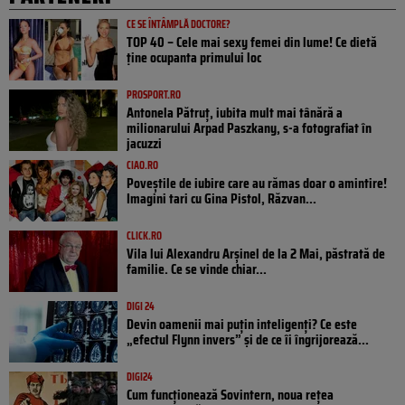
CE SE ÎNTÂMPLĂ DOCTORE?
TOP 40 – Cele mai sexy femei din lume! Ce dietă
ține ocupanta primului loc
PROSPORT.RO
Antonela Pătruț, iubita mult mai tânără a
milionarului Arpad Paszkany, s-a fotografiat în
jacuzzi
CIAO.RO
Poveştile de iubire care au rămas doar o amintire!
Imagini tari cu Gina Pistol, Răzvan...
CLICK.RO
Vila lui Alexandru Arșinel de la 2 Mai, păstrată de
familie. Ce se vinde chiar...
DIGI 24
Devin oamenii mai puțin inteligenți? Ce este
„efectul Flynn invers” și de ce îi îngrijorează...
DIGI24
Cum funcționează Sovintern, noua rețea