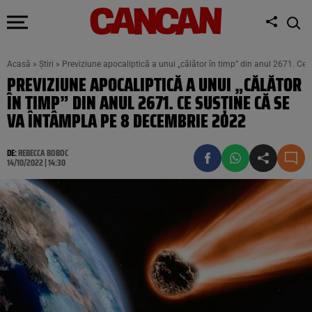
Acasă
»
Știri
»
Previziune apocaliptică a unui „călător în timp” din anul 2671. Ce
PREVIZIUNE APOCALIPTICĂ A UNUI „CĂLĂTOR
ÎN TIMP” DIN ANUL 2671. CE SUSȚINE CĂ SE
VA ÎNTÂMPLA PE 8 DECEMBRIE 2022
DE:
REBECCA BOBOC
14/10/2022 | 14:30