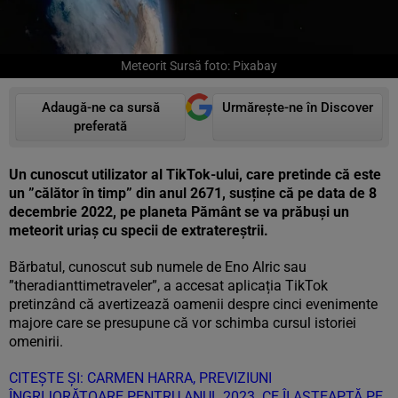
Meteorit Sursă foto: Pixabay
Adaugă-ne ca sursă
Urmărește-ne în Discover
preferată
Un cunoscut utilizator al TikTok-ului, care pretinde că este
un ”călător în timp” din anul 2671, susține că pe data de 8
decembrie 2022, pe planeta Pământ se va prăbuși un
meteorit uriaș cu specii de extratereștrii.
Bărbatul, cunoscut sub numele de Eno Alric sau
”theradianttimetraveler”, a accesat aplicația TikTok
pretinzând că avertizează oamenii despre cinci evenimente
majore care se presupune că vor schimba cursul istoriei
omenirii.
CITEȘTE ȘI: CARMEN HARRA, PREVIZIUNI
ÎNGRIJORĂTOARE PENTRU ANUL 2023. CE ÎI AȘTEAPTĂ PE