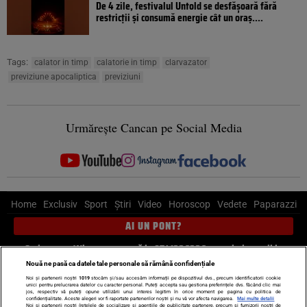
De 4 zile, festivalul Untold se desfășoară fără
restricții și consumă energie cât un oraș....
Tags:
calator in timp
calatorie in timp
clarvazator
previziune apocaliptica
previziuni
Urmărește Cancan pe Social Media
Home
Exclusiv
Sport
Știri
Video
Horoscop
Vedete
Paparazzi
AI UN PONT?
Scrie-ne pe Whatsapp
, sună la 0741226226 sau trimite mail la
pont@cancan.ro
Nouă ne pasă ca datele tale personale să rămână confidențiale
Noi și partenerii noștri
1019
stocăm și/sau accesăm informații pe dispozitivul dvs., precum identificatorii cookie
unici pentru prelucrarea datelor cu caracter personal. Puteți accepta sau gestiona preferințele dvs. făcând clic mai
Știri interne
Știri externe
Politică
jos, respectiv vă puteți opune utilizării unui interes legitim în orice moment pe pagina cu politica de
confidențialitate. Aceste alegeri vor fi raportate partenerilor noștri și nu vă vor afecta navigarea.
Mai multe detalii
Noi si partenerii nostri (retelele de socializare si agentiile de publicitate partenere, precum si furnizorii nostri de