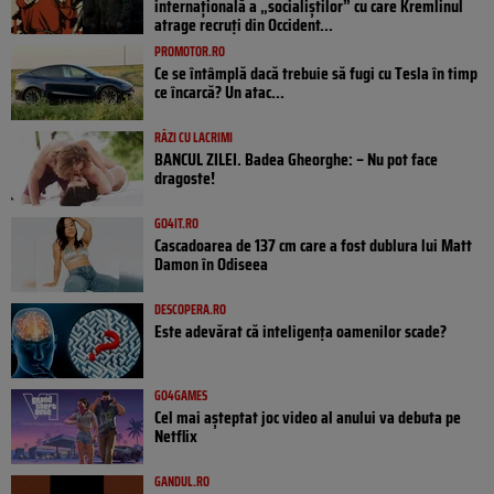
internațională a „socialiștilor” cu care Kremlinul
atrage recruți din Occident...
PROMOTOR.RO
Ce se întâmplă dacă trebuie să fugi cu Tesla în timp
ce încarcă? Un atac...
RÂZI CU LACRIMI
BANCUL ZILEI. Badea Gheorghe: – Nu pot face
dragoste!
GO4IT.RO
Cascadoarea de 137 cm care a fost dublura lui Matt
Damon în Odiseea
DESCOPERA.RO
Este adevărat că inteligența oamenilor scade?
GO4GAMES
Cel mai așteptat joc video al anului va debuta pe
Netflix
GANDUL.RO