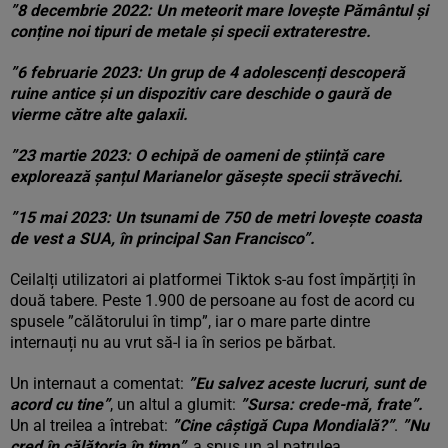
”8 decembrie 2022: Un meteorit mare lovește Pământul și
conține noi tipuri de metale și specii extraterestre.
”6 februarie 2023: Un grup de 4 adolescenți descoperă
ruine antice și un dispozitiv care deschide o gaură de
vierme către alte galaxii.
”23 martie 2023: O echipă de oameni de știință care
explorează șanțul Marianelor găsește specii străvechi.
”15 mai 2023: Un tsunami de 750 de metri lovește coasta
de vest a SUA, în principal San Francisco”.
Ceilalți utilizatori ai platformei Tiktok s-au fost împărțiți în
două tabere. Peste 1.900 de persoane au fost de acord cu
spusele ”călătorului în timp”, iar o mare parte dintre
internauți nu au vrut să-l ia în serios pe bărbat.
Un internaut a comentat:
”Eu salvez aceste lucruri, sunt de
acord cu tine”
, un altul a glumit:
”Sursa: crede-mă, frate”.
Un al treilea a întrebat:
”Cine câștigă Cupa Mondială?”
.
”Nu
cred în călătoria în timp”
, a spus un al patrulea.