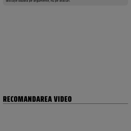
discuție bazată pe argumente, nu pe atacuri.
RECOMANDAREA VIDEO