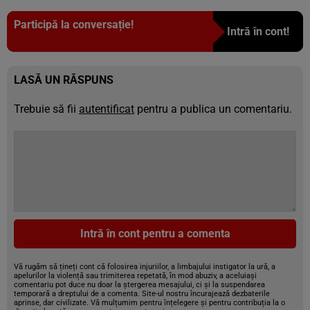
Participă la conversație!
Intră în cont!
LASĂ UN RĂSPUNS
Trebuie să fii
autentificat
pentru a publica un comentariu.
Intră în cont pentru a comenta
Vă rugăm să țineți cont că folosirea injuriilor, a limbajului instigator la ură, a
apelurilor la violență sau trimiterea repetată, în mod abuziv, a aceluiași
comentariu pot duce nu doar la ștergerea mesajului, ci și la suspendarea
temporară a dreptului de a comenta. Site-ul nostru încurajează dezbaterile
aprinse, dar civilizate. Vă mulțumim pentru înțelegere și pentru contribuția la o