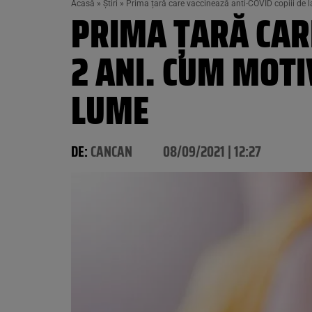
Acasă
»
Știri
»
Prima țară care vaccinează anti-COVID copiii de l
PRIMA ȚARĂ CARE
2 ANI. CUM MOTI
LUME
DE:
CANCAN
08/09/2021 | 12:27