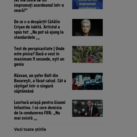
împrumuți acordeonul într-o
seară?”
De ce s-a despărțit Cătălin
Crișan de iubită. Artistul a
spus tot: „Nu pot să ajung la
standardele
...
Test de perspicacitate | Unde
este pisica? Dacă o vezi în
maximum 9 secunde, ești un
geniu
Răzvan, un șofer Bolt din
București, a făcut calcul. Cât a
câștigat într-o singură
săptămână
Lovitură uriașă pentru Gianni
Infantino. I se cere demisia
de la conducerea FIFA: „Nu
mai există
...
Vezi toate știrile