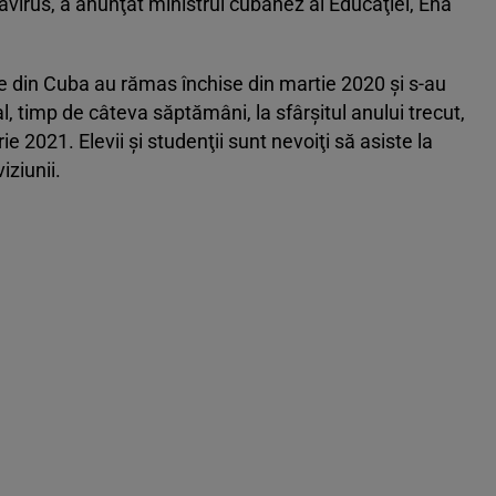
navirus, a anunţat ministrul cubanez al Educaţiei, Ena
ile din Cuba au rămas închise din martie 2020 şi s-au
l, timp de câteva săptămâni, la sfârşitul anului trecut,
rie 2021. Elevii şi studenţii sunt nevoiţi să asiste la
iziunii.