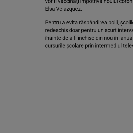
vor fi vaccinaţi împotriva noului coro
Elsa Velazquez.
Pentru a evita răspândirea bolii, şcol
redeschis doar pentru un scurt interva
înainte de a fi închise din nou în ianua
cursurile şcolare prin intermediul telev