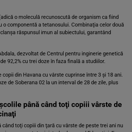
 (adică o moleculă recunoscută de organism ca fiind
cu o componentă a tetanosului. Combinaţia celor două
lanşa răspunsul imun al subiectului, garantând
Abdala, dezvoltat de Centrul pentru inginerie genetică
de 92,2% cu trei doze în faza finală a studiilor.
e copii din Havana cu vârste cuprinse între 3 şi 18 ani.
ze de Soberana 02 la un interval de 28 de zile, plus
colile până când toţi copiii vârste de
cinaţi
când toţi copiii din ţară cu vârste de peste trei ani nu