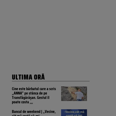
ULTIMA ORĂ
Cine este bărbatul care a scris
„ANNA” pe stânca de pe
Transfăgărășan. Gestul îl
poate costa
...
Bancul de weekend | „Vecine,
cât mă costă să-mi