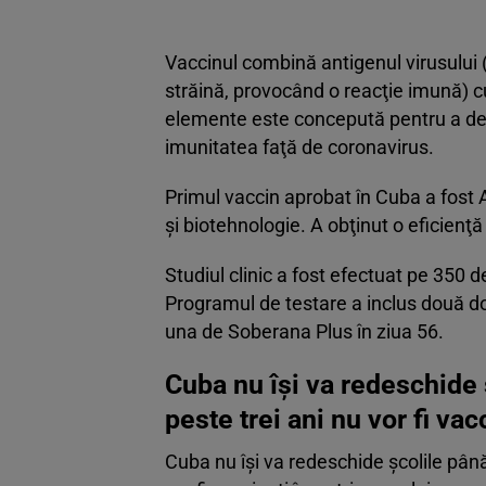
Vaccinul combină antigenul virusului
străină, provocând o reacţie imună) 
elemente este concepută pentru a dec
imunitatea faţă de coronavirus.
Primul vaccin aprobat în Cuba a fost 
şi biotehnologie. A obţinut o eficienţă 
Studiul clinic a fost efectuat pe 350 d
Programul de testare a inclus două do
una de Soberana Plus în ziua 56.
Cuba nu îşi va redeschide ş
peste trei ani nu vor fi vac
Cuba nu îşi va redeschide şcolile până 