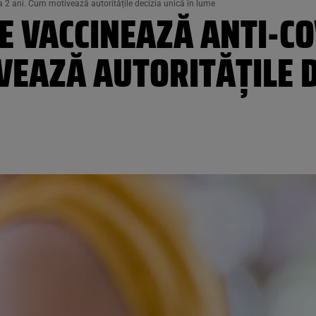
a 2 ani. Cum motivează autoritățile decizia unică în lume
 VACCINEAZĂ ANTI-COV
VEAZĂ AUTORITĂȚILE D