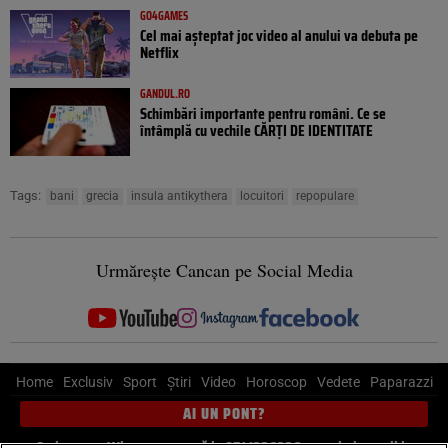
GO4GAMES
Cel mai așteptat joc video al anului va debuta pe
Netflix
GANDUL.RO
Schimbări importante pentru români. Ce se
întâmplă cu vechile CĂRȚI DE IDENTITATE
Tags:
bani
grecia
insula antikythera
locuitori
repopulare
Urmărește Cancan pe Social Media
Home
Exclusiv
Sport
Știri
Video
Horoscop
Vedete
Paparazzi
AI UN PONT?
Scrie-ne pe Whatsapp
, sună la 0741226226 sau trimite mail la