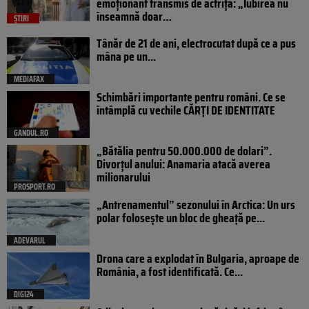
emoționant transmis de actriță: „Iubirea nu
înseamnă doar…
ȘTIRI
Tânăr de 21 de ani, electrocutat după ce a pus
mâna pe un...
MEDIAFAX
Schimbări importante pentru români. Ce se
întâmplă cu vechile CĂRȚI DE IDENTITATE
GANDUL.RO
„Bătălia pentru 50.000.000 de dolari”.
Divorțul anului: Anamaria atacă averea
milionarului
PROSPORT.RO
„Antrenamentul” sezonului în Arctica: Un urs
polar folosește un bloc de gheață pe...
ADEVARUL
Drona care a explodat în Bulgaria, aproape de
România, a fost identificată. Ce...
DIGI24