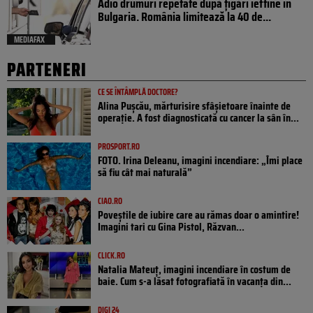
Adio drumuri repetate după țigări ieftine în
Bulgaria. România limitează la 40 de...
MEDIAFAX
PARTENERI
CE SE ÎNTÂMPLĂ DOCTORE?
Alina Pușcău, mărturisire sfâșietoare înainte de
operație. A fost diagnosticată cu cancer la sân în...
PROSPORT.RO
FOTO. Irina Deleanu, imagini incendiare: „Îmi place
să fiu cât mai naturală”
CIAO.RO
Poveştile de iubire care au rămas doar o amintire!
Imagini tari cu Gina Pistol, Răzvan...
CLICK.RO
Natalia Mateuț, imagini incendiare în costum de
baie. Cum s-a lăsat fotografiată în vacanța din...
DIGI 24