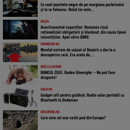
Ce sunt punctele negre de pe marginea parbrizului
și la ce folosesc. Rolul lor este...
DIGI24
Avertismentul experților: România riscă
raționalizări obligatorii și blackout, din cauza lipsei
investițiilor. Apel către ANRE
PROMOTOR.RO
Nivelul extrem de scăzut al Dunării a dus la o
descoperire rară. Era acolo de...
RÂZI CU LACRIMI
BANCUL ZILEI. Badea Gheorghe: – Nu pot face
dragoste!
GO4IT.RO
Gadget util pentru grădină: Radio solar portabil cu
Bluetooth la Dedeman
DESCOPERA.RO
Care este cel mai vechi pod din Europa?