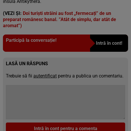
insula Antikythera.
(VEZI ȘI:
Doi turiști străini au fost „fermecați” de un
preparat românesc banal. ”Atât de simplu, dar atât de
aromat”)
Participă la conversație!
Intră în cont!
LASĂ UN RĂSPUNS
Trebuie să fii
autentificat
pentru a publica un comentariu.
Intră în cont pentru a comenta