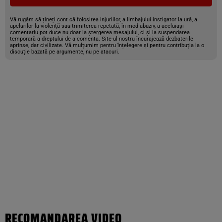
Vă rugăm să țineți cont că folosirea injuriilor, a limbajului instigator la ură, a
apelurilor la violență sau trimiterea repetată, în mod abuziv, a aceluiași
comentariu pot duce nu doar la ștergerea mesajului, ci și la suspendarea
temporară a dreptului de a comenta. Site-ul nostru încurajează dezbaterile
aprinse, dar civilizate. Vă mulțumim pentru înțelegere și pentru contribuția la o
discuție bazată pe argumente, nu pe atacuri.
RECOMANDAREA VIDEO