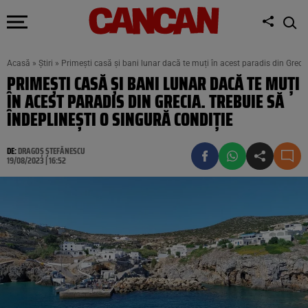
Acasă
»
Știri
»
Primești casă și bani lunar dacă te muți în acest paradis din Grecia
PRIMEȘTI CASĂ ȘI BANI LUNAR DACĂ TE MUȚI
ÎN ACEST PARADIS DIN GRECIA. TREBUIE SĂ
ÎNDEPLINEȘTI O SINGURĂ CONDIȚIE
DE:
DRAGOȘ ȘTEFĂNESCU
19/08/2023 | 16:52