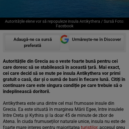
Autoritățile elene vor să repopuleze insula Antikythera / Sursă Foto:
Facebook
Adaugă-ne ca sursă
Urmărește-ne în Discover
preferată
Autoritățile din Grecia au o veste foarte bună pentru cei
care doresc să se stabilească în această țară. Mai exact,
cei care decid să se mute pe insula Antikythera vor primi
gratuit o casă, dar și o sumă de bani în fiecare lună. Citiți în
continuare care este singura condiție pe care trebuie să o
îndeplinească doritorii.
Antikythera este una dintre cel mai frumoase insule din
Grecia. Ea este situată în marginea Mării Egee, între insulele
între Creta și Kythira și la doar 45 de minute de zbor de
Atena. În ciuda frumuseților naturale unice, insula nu este de
foarte mare interes pentru majoritatea
turiștilor
, accesul greu