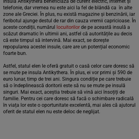
Insula Antikythera beneficiază de curent electric, internet și
telefonie, dar vremea nu este aici la fel de blândă ca în alte
zone ale Greciei. În plus, nu există magazine și benzinării, iar
feribotul ajunge destul de rar din cauza vremii capricioase. În
aceste condiții, numărul
locuitorilor
de pe această insulă a
scăzut dramatic în ultimii ani, astfel că autoritățile au decis
că este timpul să intervină. Mai exact, se dorește
repopularea acestei insule, care are un potențial economic
foarte bun.
Astfel, statul elen le oferă gratuit o casă celor care doresc să
se mute pe insula Antikythera. În plus, ei vor primi și 590 de
euro lunar, timp de trei ani. Singura condiție pe care trebuie
să o îndeplinească doritorii este să nu se mute pe insulă
singuri. Mai exact, aceștia trebuie să vină aici însoțiți de
familie. Pentru cei care doresc să facă o schimbare radicală
în viața lor este o oportunitate excelentă, mai ales că ajutorul
oferit de statul elen nu este deloc de neglijat.