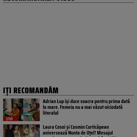
IȚI RECOMANDĂM
Adrian Lup își duce soacra pentru prima dată
la mare. Femeia nu a mai văzut niciodată
litoralul
ȘTIRI
Laura Cosoi și Cosmin Curticăpean
aniversează Nunta de Oțel! Mesajul