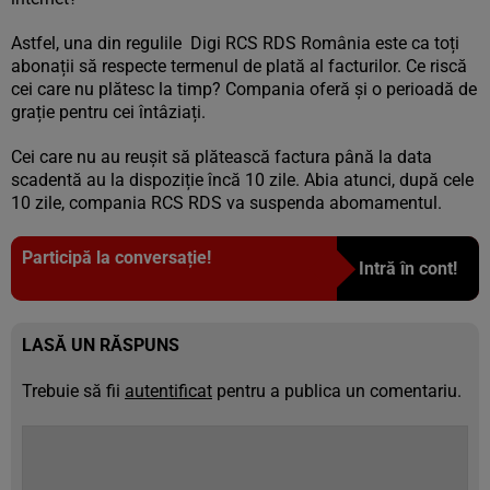
Astfel, una din regulile Digi RCS RDS România este ca toți
abonații să respecte termenul de plată al facturilor. Ce riscă
cei care nu plătesc la timp? Compania oferă și o perioadă de
grație pentru cei întâziați.
Cei care nu au reușit să plătească factura până la data
scadentă au la dispoziție încă 10 zile. Abia atunci, după cele
10 zile, compania RCS RDS va suspenda abomamentul.
Participă la conversație!
Intră în cont!
LASĂ UN RĂSPUNS
Trebuie să fii
autentificat
pentru a publica un comentariu.