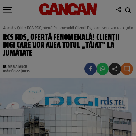
Acasă
»
Știri
»
RCS RDS, ofertă fenomenală! Clienţii Digi care vor avea totul „tăiat
RCS RDS, OFERTĂ FENOMENALĂ! CLIENŢII
DIGI CARE VOR AVEA TOTUL „TĂIAT” LA
JUMĂTATE
DE:
MARIA IANCU
06/09/2022 | 08:15