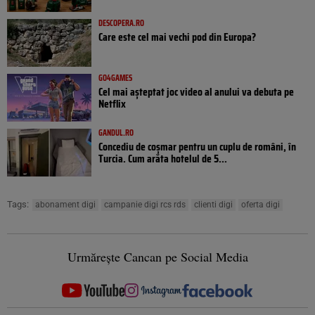
DESCOPERA.RO
Care este cel mai vechi pod din Europa?
GO4GAMES
Cel mai așteptat joc video al anului va debuta pe
Netflix
GANDUL.RO
Concediu de coșmar pentru un cuplu de români, în
Turcia. Cum arăta hotelul de 5...
Tags:
abonament digi
campanie digi rcs rds
clienti digi
oferta digi
Urmărește Cancan pe Social Media