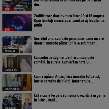
din…
ȘTIRI
Zodiile care dau lovitura între 10 și 16 august.
Oportunități uriașe apar când se așteaptă mai
puțin
ȘTIRI
Secretul unui cuplu de pensionari care nu are
datorii: metoda plicurilor le-a schimbat...
MEDIAFAX
Concediu de coșmar pentru un cuplu de
români, în Turcia. Cum arăta hotelul...
GANDUL.RO
Cum a apărut Alicia, fiica marelui fotbalist,
într-o pereche de bikini. Internetul a...
PROSPORT.RO
Cât a costat-o pe o româncă o vizită la urgențe
în SUA: „Dacă...
ADEVARUL