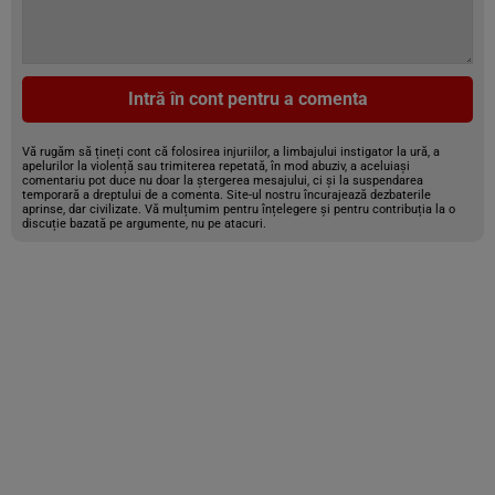
Intră în cont pentru a comenta
Vă rugăm să țineți cont că folosirea injuriilor, a limbajului instigator la ură, a
apelurilor la violență sau trimiterea repetată, în mod abuziv, a aceluiași
comentariu pot duce nu doar la ștergerea mesajului, ci și la suspendarea
temporară a dreptului de a comenta. Site-ul nostru încurajează dezbaterile
aprinse, dar civilizate. Vă mulțumim pentru înțelegere și pentru contribuția la o
discuție bazată pe argumente, nu pe atacuri.