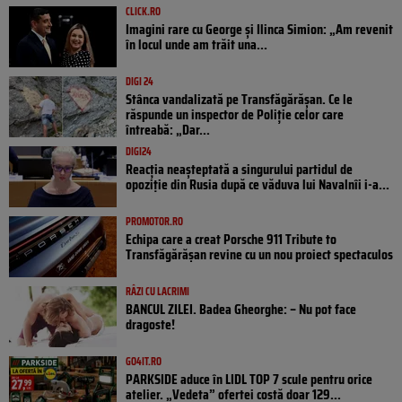
CLICK.RO
Imagini rare cu George și Ilinca Simion: „Am revenit
în locul unde am trăit una...
DIGI 24
Stânca vandalizată pe Transfăgărășan. Ce le
răspunde un inspector de Poliție celor care
întreabă: „Dar...
DIGI24
Reacția neașteptată a singurului partidul de
opoziţie din Rusia după ce văduva lui Navalnîi i-a...
PROMOTOR.RO
Echipa care a creat Porsche 911 Tribute to
Transfăgărășan revine cu un nou proiect spectaculos
RÂZI CU LACRIMI
BANCUL ZILEI. Badea Gheorghe: – Nu pot face
dragoste!
GO4IT.RO
PARKSIDE aduce în LIDL TOP 7 scule pentru orice
atelier. „Vedeta” ofertei costă doar 129...