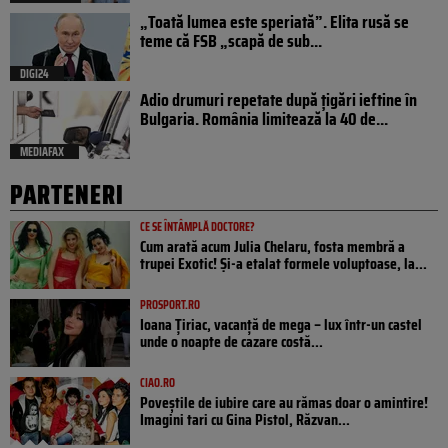
„Toată lumea este speriată”. Elita rusă se
teme că FSB „scapă de sub...
DIGI24
Adio drumuri repetate după țigări ieftine în
Bulgaria. România limitează la 40 de...
MEDIAFAX
PARTENERI
CE SE ÎNTÂMPLĂ DOCTORE?
Cum arată acum Julia Chelaru, fosta membră a
trupei Exotic! Și-a etalat formele voluptoase, la...
PROSPORT.RO
Ioana Țiriac, vacanță de mega – lux într-un castel
unde o noapte de cazare costă...
CIAO.RO
Poveştile de iubire care au rămas doar o amintire!
Imagini tari cu Gina Pistol, Răzvan...