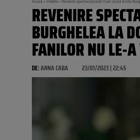
Acasă
»
Vedete
»
Revenire spectaculoasă! Cum arată Emily Burghe
REVENIRE SPECT
BURGHELEA LA DO
FANILOR NU LE-A
DE:
ANNA CABA
23/01/2023 | 22:45