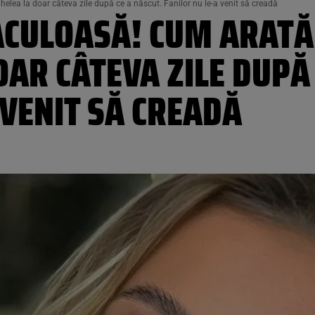
lea la doar câteva zile după ce a născut. Fanilor nu le-a venit să creadă
ACULOASĂ! CUM ARATĂ
AR CÂTEVA ZILE DUPĂ 
 VENIT SĂ CREADĂ