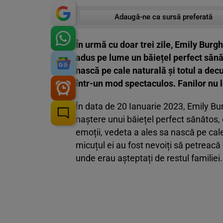
Adaugă-ne ca sursă preferată
În urmă cu doar trei zile, Emily Bur
adus pe lume un băiețel perfect sănăt
nască pe cale naturală și totul a dec
într-un mod spectaculos. Fanilor nu l
În data de 20 Ianuarie 2023, Emily Bu
naștere unui băiețel perfect sănătos, 
emoții, vedeta a ales sa nască pe cale
micuțul ei au fost nevoiți să petreacă 
unde erau așteptați de restul familiei.