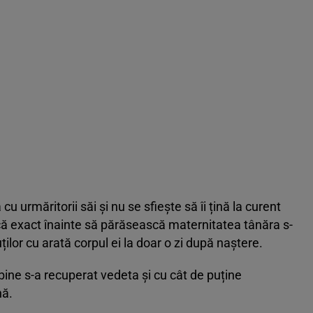
urmăritorii săi și nu se sfiește să îi țină la curent
 că exact înainte să părăsească maternitatea tânăra s-
ților cu arată corpul ei la doar o zi după naștere.
 bine s-a recuperat vedeta și cu cât de puține
nă.