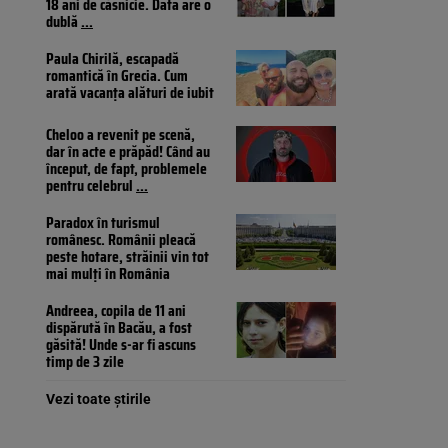
18 ani de căsnicie. Data are o
dublă
...
Paula Chirilă, escapadă
romantică în Grecia. Cum
arată vacanța alături de iubit
Cheloo a revenit pe scenă,
dar în acte e prăpăd! Când au
început, de fapt, problemele
pentru celebrul
...
Paradox în turismul
românesc. Românii pleacă
peste hotare, străinii vin tot
mai mulți în România
Andreea, copila de 11 ani
dispărută în Bacău, a fost
găsită! Unde s-ar fi ascuns
timp de 3 zile
Vezi toate știrile