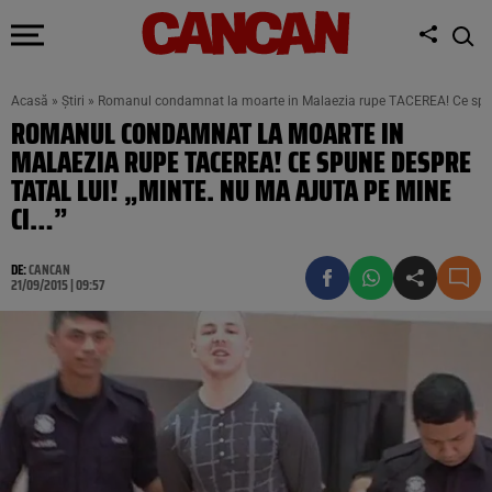
Acasă
»
Știri
»
Romanul condamnat la moarte in Malaezia rupe TACEREA! Ce spune 
ROMANUL CONDAMNAT LA MOARTE IN
MALAEZIA RUPE TACEREA! CE SPUNE DESPRE
TATAL LUI! „MINTE. NU MA AJUTA PE MINE
CI…”
DE:
CANCAN
21/09/2015 | 09:57