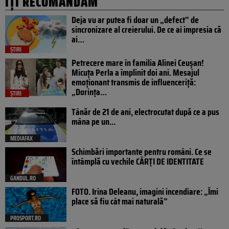
IȚI RECOMANDĂM
Deja vu ar putea fi doar un „defect” de
sincronizare al creierului. De ce ai impresia că
ai…
ȘTIRI
Petrecere mare în familia Alinei Ceușan!
Micuța Perla a împlinit doi ani. Mesajul
emoționant transmis de influenceriță:
„Dorința…
ȘTIRI
Tânăr de 21 de ani, electrocutat după ce a pus
mâna pe un...
MEDIAFAX
Schimbări importante pentru români. Ce se
întâmplă cu vechile CĂRȚI DE IDENTITATE
GANDUL.RO
FOTO. Irina Deleanu, imagini incendiare: „Îmi
place să fiu cât mai naturală”
PROSPORT.RO