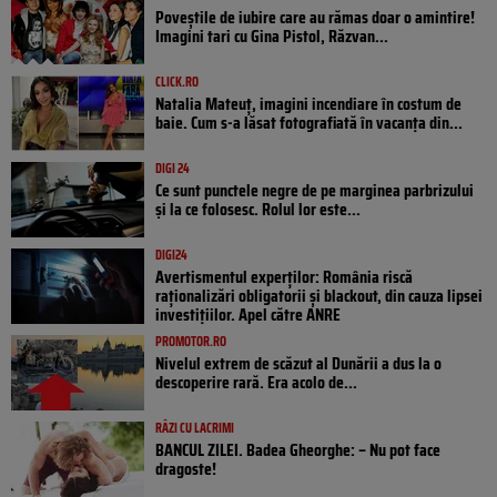
Poveştile de iubire care au rămas doar o amintire!
Imagini tari cu Gina Pistol, Răzvan...
CLICK.RO
Natalia Mateuț, imagini incendiare în costum de
baie. Cum s-a lăsat fotografiată în vacanța din...
DIGI 24
Ce sunt punctele negre de pe marginea parbrizului
și la ce folosesc. Rolul lor este...
DIGI24
Avertismentul experților: România riscă
raționalizări obligatorii și blackout, din cauza lipsei
investițiilor. Apel către ANRE
PROMOTOR.RO
Nivelul extrem de scăzut al Dunării a dus la o
descoperire rară. Era acolo de...
RÂZI CU LACRIMI
BANCUL ZILEI. Badea Gheorghe: – Nu pot face
dragoste!