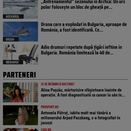
„Antrenamentul” sezonului în Arctica: Un urs
polar folosește un bloc de gheață pe...
ADEVARUL
Drona care a explodat în Bulgaria, aproape de
România, a fost identificată. Ce...
DIGI24
Adio drumuri repetate după țigări ieftine în
Bulgaria. România limitează la 40 de...
MEDIAFAX
PARTENERI
CE SE ÎNTÂMPLĂ DOCTORE?
Alina Pușcău, mărturisire sfâșietoare înainte de
operație. A fost diagnosticată cu cancer la sân în...
PROSPORT.RO
Antonela Pătruț, iubita mult mai tânără a
milionarului Arpad Paszkany, s-a fotografiat în
jacuzzi
CIAO.RO