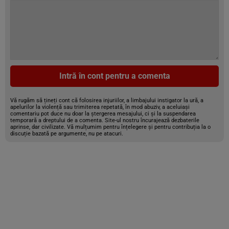
Intră în cont pentru a comenta
Vă rugăm să țineți cont că folosirea injuriilor, a limbajului instigator la ură, a
apelurilor la violență sau trimiterea repetată, în mod abuziv, a aceluiași
comentariu pot duce nu doar la ștergerea mesajului, ci și la suspendarea
temporară a dreptului de a comenta. Site-ul nostru încurajează dezbaterile
aprinse, dar civilizate. Vă mulțumim pentru înțelegere și pentru contribuția la o
discuție bazată pe argumente, nu pe atacuri.