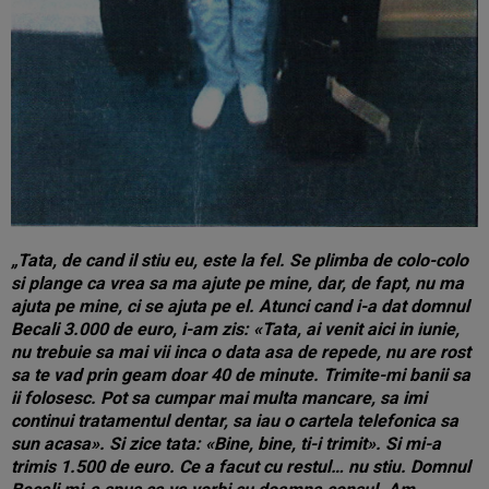
„Tata, de cand il stiu eu, este la fel. Se plimba de colo-colo
si plange ca vrea sa ma ajute pe mine, dar, de fapt, nu ma
ajuta pe mine, ci se ajuta pe el. Atunci cand i-a dat domnul
Becali 3.000 de euro, i-am zis: «Tata, ai venit aici in iunie,
nu trebuie sa mai vii inca o data asa de repede, nu are rost
sa te vad prin geam doar 40 de minute. Trimite-mi banii sa
ii folosesc. Pot sa cumpar mai multa mancare, sa imi
continui tratamentul dentar, sa iau o cartela telefonica sa
sun acasa». Si zice tata: «Bine, bine, ti-i trimit». Si mi-a
trimis 1.500 de euro. Ce a facut cu restul… nu stiu. Domnul