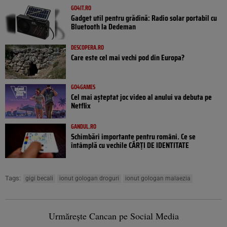
GO4IT.RO
Gadget util pentru grădină: Radio solar portabil cu
Bluetooth la Dedeman
DESCOPERA.RO
Care este cel mai vechi pod din Europa?
GO4GAMES
Cel mai așteptat joc video al anului va debuta pe
Netflix
GANDUL.RO
Schimbări importante pentru români. Ce se
întâmplă cu vechile CĂRȚI DE IDENTITATE
Tags:
gigi becali
ionut gologan droguri
ionut gologan malaezia
Urmărește Cancan pe Social Media