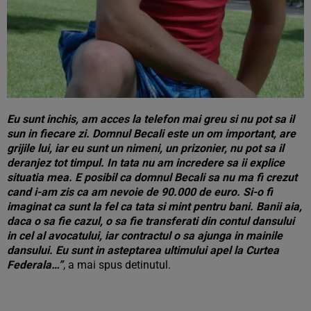
Eu sunt inchis, am acces la telefon mai greu si nu pot sa il
sun in fiecare zi. Domnul Becali este un om important, are
grijile lui, iar eu sunt un nimeni, un prizonier, nu pot sa il
deranjez tot timpul. In tata nu am incredere sa ii explice
situatia mea. E posibil ca domnul Becali sa nu ma fi crezut
cand i-am zis ca am nevoie de 90.000 de euro. Si-o fi
imaginat ca sunt la fel ca tata si mint pentru bani. Banii aia,
daca o sa fie cazul, o sa fie transferati din contul dansului
in cel al avocatului, iar contractul o sa ajunga in mainile
dansului. Eu sunt in asteptarea ultimului apel la Curtea
Federala…”
, a mai spus detinutul.