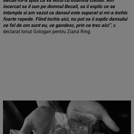
Becali mi-a spus ca va vorbi cu doamna consul. Am
incercat sa il sun pe domnul Becali, sa ii explic ce se
intampla si am vazut ca dansul este suparat si mi-a inchis
foarte repede. Fiind inchis aici, nu pot sa ii explic dansului
ce fel de om sunt eu, ce gandesc, prin ce trec aici”
, a
declarat Ionut Gologan pentru Ziarul Ring.