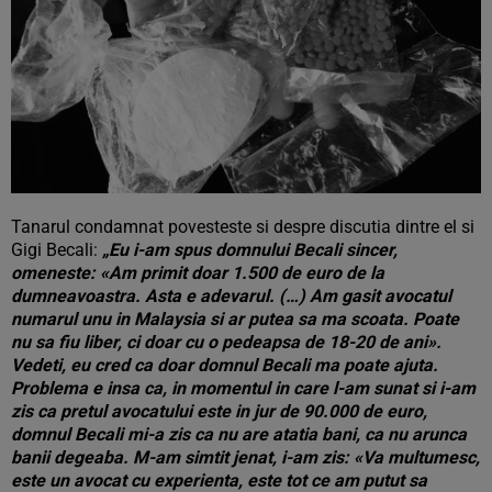
Tanarul condamnat povesteste si despre discutia dintre el si
Gigi Becali:
„Eu i-am spus domnului Becali sincer,
omeneste: «Am primit doar 1.500 de euro de la
dumneavoastra. Asta e adevarul. (…) Am gasit avocatul
numarul unu in Malaysia si ar putea sa ma scoata. Poate
nu sa fiu liber, ci doar cu o pedeapsa de 18-20 de ani».
Vedeti, eu cred ca doar domnul Becali ma poate ajuta.
Problema e insa ca, in momentul in care l-am sunat si i-am
zis ca pretul avocatului este in jur de 90.000 de euro,
domnul Becali mi-a zis ca nu are atatia bani, ca nu arunca
banii degeaba. M-am simtit jenat, i-am zis: «Va multumesc,
este un avocat cu experienta, este tot ce am putut sa