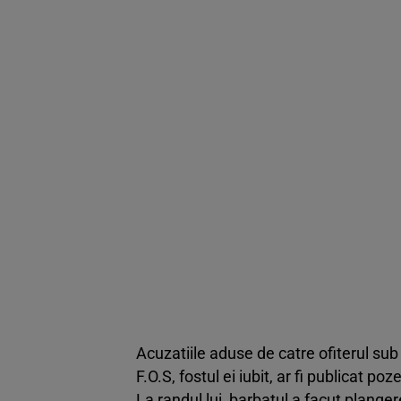
Acuzatiile aduse de catre ofiterul sub
F.O.S, fostul ei iubit, ar fi publicat 
La randul lui, barbatul a facut plangere