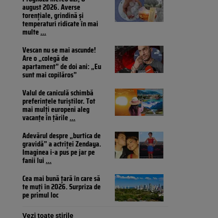
august 2026. Averse
torențiale, grindină și
temperaturi ridicate în mai
multe
...
Vescan nu se mai ascunde!
Are o „colegă de
apartament” de doi ani: „Eu
sunt mai copilăros”
Valul de caniculă schimbă
preferințele turiștilor. Tot
mai mulți europeni aleg
vacanțe în țările
...
Adevărul despre „burtica de
gravidă” a actriței Zendaya.
Imaginea i-a pus pe jar pe
fanii lui
...
Cea mai bună țară în care să
te muți în 2026. Surpriza de
pe primul loc
Vezi toate știrile