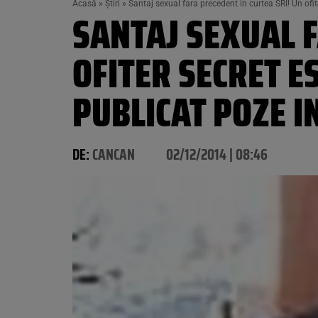
Acasă
»
Știri
»
Santaj sexual fara precedent in curtea SRI! Un ofi
SANTAJ SEXUAL F
OFITER SECRET E
PUBLICAT POZE I
DE:
CANCAN
02/12/2014 | 08:46