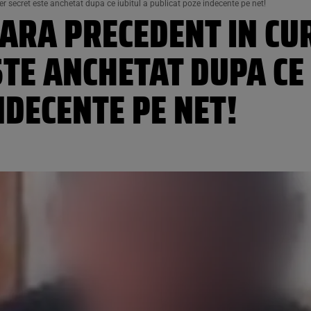
ter secret este anchetat dupa ce iubitul a publicat poze indecente pe net!
ARA PRECEDENT IN CUR
STE ANCHETAT DUPA CE 
NDECENTE PE NET!