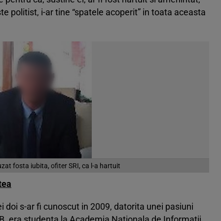
te politist, i-ar tine “spatele acoperit” in toata aceasta
zat fosta iubita, ofiter SRI, ca l-a hartuit
tea
ei doi s-ar fi cunoscut in 2009, datorita unei pasiuni
B. era studenta la Academia Nationala de Informatii