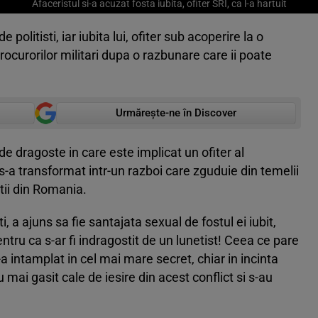
Afaceristul si-a acuzat fosta iubita, ofiter SRI, ca l-a hartuit
politisti, iar iubita lui, ofiter sub acoperire la o
procurorilor militari dupa o razbunare care ii poate
Urmărește-ne în Discover
 dragoste in care este implicat un ofiter al
s-a transformat intr-un razboi care zguduie din temelii
tii din Romania.
, a ajuns sa fie santajata sexual de fostul ei iubit,
ntru ca s-ar fi indragostit de un lunetist! Ceea ce pare
a intamplat in cel mai mare secret, chiar in incinta
u mai gasit cale de iesire din acest conflict si s-au