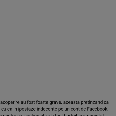
 acoperire au fost foarte grave, aceasta pretinzand ca
poze cu ea in ipostaze indecente pe un cont de Facebook.
 pentru ca, sustine el, ar fi fost hartuit si amenintat,