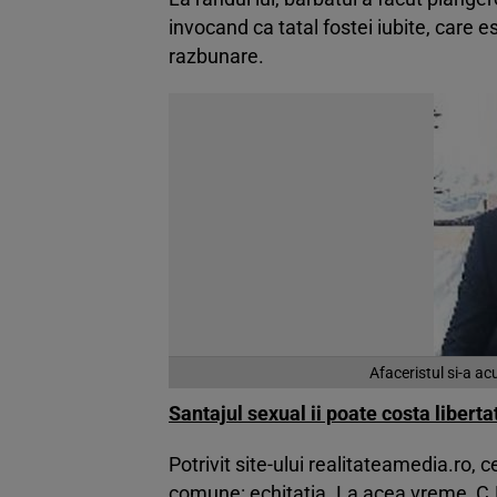
invocand ca tatal fostei iubite, care es
razbunare.
Afaceristul si-a acu
Santajul sexual ii poate costa liberta
Potrivit site-ului realitateamedia.ro, c
comune: echitatia. La acea vreme, C.