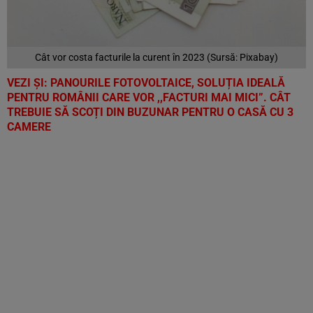
Cât vor costa facturile la curent în 2023 (Sursă: Pixabay)
VEZI ȘI: PANOURILE FOTOVOLTAICE, SOLUȚIA IDEALĂ
PENTRU ROMÂNII CARE VOR ,,FACTURI MAI MICI”. CÂT
TREBUIE SĂ SCOȚI DIN BUZUNAR PENTRU O CASĂ CU 3
CAMERE