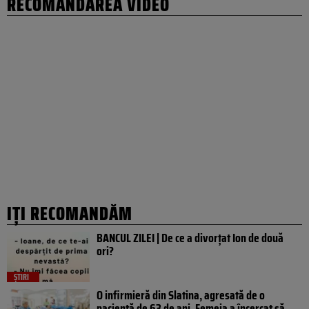
RECOMANDAREA VIDEO
IȚI RECOMANDĂM
BANCUL ZILEI | De ce a divorțat Ion de două
ori?
ȘTIRI
O infirmieră din Slatina, agresată de o
pacientă de 63 de ani. Femeia a încercat să