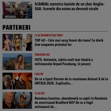
SCANDAL monstru înainte de un zbor Anglia-
SUA. Scenele din avion au devenit virale
MEDIAFAX
PARTENERI
CE SE ÎNTÂMPLĂ DOCTORE?
TOP 40 – Cele mai sexy femei din lume! Ce dietă
ține ocupanta primului loc
PROSPORT.RO
FOTO. Antonela, iubita mult mai tânără a
milionarului Arpad Paszkany, în jacuzzi
CIAO.RO
De ce a lipsit Vierme de la reuniunea Animal X de la
UNTOLD 2026. Explicația...
CLICK.RO
Românca Iasmina, abandonată cu copiii în România
de americanul Bradford Hill! De ce a fugit
milionarul de...