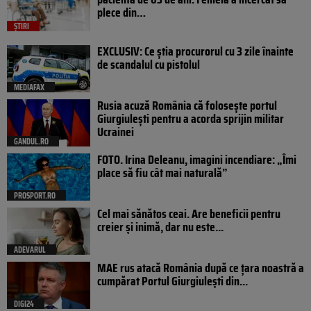
plece din…
ȘTIRI
EXCLUSIV: Ce știa procurorul cu 3 zile înainte
de scandalul cu pistolul
MEDIAFAX
Rusia acuză România că folosește portul
Giurgiulești pentru a acorda sprijin militar
Ucrainei
GANDUL.RO
FOTO. Irina Deleanu, imagini incendiare: „Îmi
place să fiu cât mai naturală”
PROSPORT.RO
Cel mai sănătos ceai. Are beneficii pentru
creier și inimă, dar nu este...
ADEVARUL
MAE rus atacă România după ce țara noastră a
cumpărat Portul Giurgiulești din...
DIGI24