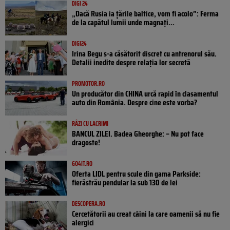
DIGI 24
„Dacă Rusia ia țările baltice, vom fi acolo”: Ferma
de la capătul lumii unde magnați...
DIGI24
Irina Begu s-a căsătorit discret cu antrenorul său.
Detalii inedite despre relația lor secretă
PROMOTOR.RO
Un producător din CHINA urcă rapid în clasamentul
auto din România. Despre cine este vorba?
RÂZI CU LACRIMI
BANCUL ZILEI. Badea Gheorghe: – Nu pot face
dragoste!
GO4IT.RO
Oferta LIDL pentru scule din gama Parkside:
fierăstrău pendular la sub 130 de lei
DESCOPERA.RO
Cercetătorii au creat câini la care oamenii să nu fie
alergici