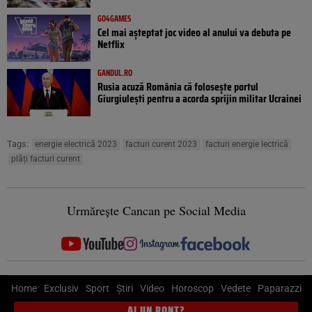
GO4GAMES
Cel mai așteptat joc video al anului va debuta pe
Netflix
GANDUL.RO
Rusia acuză România că folosește portul
Giurgiulești pentru a acorda sprijin militar Ucrainei
Tags:
energie electrică 2023
facturi curent 2023
facturi energie lectrică
plăți facturi curent
Urmărește Cancan pe Social Media
Home
Exclusiv
Sport
Știri
Video
Horoscop
Vedete
Paparazzi
AI UN PONT?