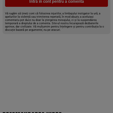
Intră în cont pentru a comenta
Vă rugăm să țineți cont că folosirea injuriilor, a limbajului instigator la ură, a
apelurilor la violență sau trimiterea repetată, în mod abuziv, a aceluiași
comentariu pot duce nu doar la ștergerea mesajului, ci și la suspendarea
temporară a dreptului de a comenta. Site-ul nostru încurajează dezbaterile
aprinse, dar civilizate. Vă mulțumim pentru înțelegere și pentru contribuția la o
discuție bazată pe argumente, nu pe atacuri.