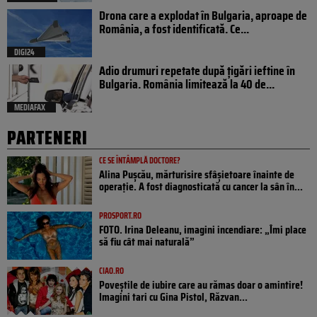
Drona care a explodat în Bulgaria, aproape de
România, a fost identificată. Ce...
DIGI24
Adio drumuri repetate după țigări ieftine în
Bulgaria. România limitează la 40 de...
MEDIAFAX
PARTENERI
CE SE ÎNTÂMPLĂ DOCTORE?
Alina Pușcău, mărturisire sfâșietoare înainte de
operație. A fost diagnosticată cu cancer la sân în...
PROSPORT.RO
FOTO. Irina Deleanu, imagini incendiare: „Îmi place
să fiu cât mai naturală”
CIAO.RO
Poveştile de iubire care au rămas doar o amintire!
Imagini tari cu Gina Pistol, Răzvan...