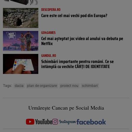
DESCOPERA.RO
Care este cel mai vechi pod din Europa?
GO4GAMES
Cel mai așteptat joc video al anului va debuta pe
Netflix
GANDUL.RO
Schimbări importante pentru români. Ce se
întâmplă cu vechile CĂRȚI DE IDENTITATE
Tags:
dacia
plan de organizare
proiect nou
schimbari
Urmărește Cancan pe Social Media