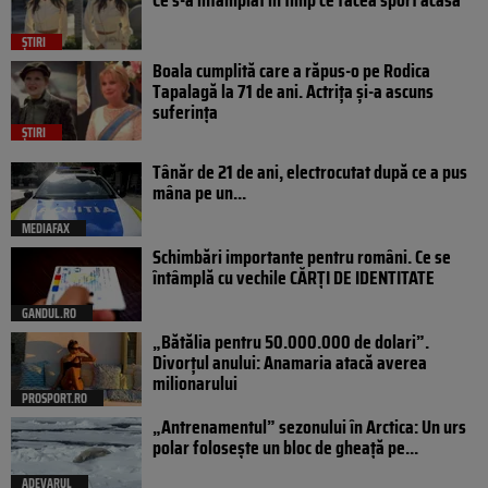
ȘTIRI
Boala cumplită care a răpus-o pe Rodica
Tapalagă la 71 de ani. Actrița și-a ascuns
suferința
ȘTIRI
Tânăr de 21 de ani, electrocutat după ce a pus
mâna pe un...
MEDIAFAX
Schimbări importante pentru români. Ce se
întâmplă cu vechile CĂRȚI DE IDENTITATE
GANDUL.RO
„Bătălia pentru 50.000.000 de dolari”.
Divorțul anului: Anamaria atacă averea
milionarului
PROSPORT.RO
„Antrenamentul” sezonului în Arctica: Un urs
polar folosește un bloc de gheață pe...
ADEVARUL