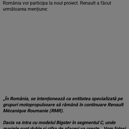
România vor participa la noul proiect. Renault a făcut
următoarea mențiune:
„În România, se intenționează ca entitatea specializată pe
grupuri motopropulsoare să rămână în continuare Renault
Mécanique Roumanie (RMR).
Dacia va intra cu modelul Bigster în segmentul C, unde
marjele sunt duble și cifra de afaceri va crește. „Vom folosi