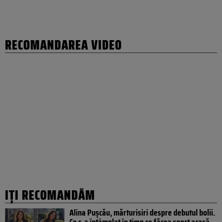
RECOMANDAREA VIDEO
IȚI RECOMANDĂM
Alina Pușcău, mărturisiri despre debutul bolii.
Ce s-a întâmplat în timp ce făcea sport acasă