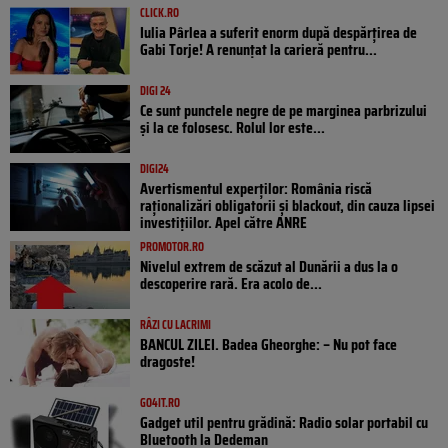
CLICK.RO
Iulia Pârlea a suferit enorm după despărțirea de
Gabi Torje! A renunțat la carieră pentru...
DIGI 24
Ce sunt punctele negre de pe marginea parbrizului
și la ce folosesc. Rolul lor este...
DIGI24
Avertismentul experților: România riscă
raționalizări obligatorii și blackout, din cauza lipsei
investițiilor. Apel către ANRE
PROMOTOR.RO
Nivelul extrem de scăzut al Dunării a dus la o
descoperire rară. Era acolo de...
RÂZI CU LACRIMI
BANCUL ZILEI. Badea Gheorghe: – Nu pot face
dragoste!
GO4IT.RO
Gadget util pentru grădină: Radio solar portabil cu
Bluetooth la Dedeman