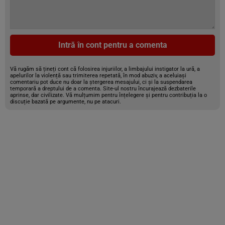
Intră în cont pentru a comenta
Vă rugăm să țineți cont că folosirea injuriilor, a limbajului instigator la ură, a
apelurilor la violență sau trimiterea repetată, în mod abuziv, a aceluiași
comentariu pot duce nu doar la ștergerea mesajului, ci și la suspendarea
temporară a dreptului de a comenta. Site-ul nostru încurajează dezbaterile
aprinse, dar civilizate. Vă mulțumim pentru înțelegere și pentru contribuția la o
discuție bazată pe argumente, nu pe atacuri.