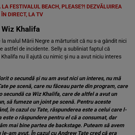
A LA FESTIVALUL BEACH, PLEASE?! DEZVĂLUIREA
ÎN DIRECT, LA TV
u Wiz Khalifa
 la malul Mării Negre a mărturisit că nu s-a gândit nici
stfel de incidente. Selly a subliniat faptul că
 Khalifa nu îl ajută cu nimic și nu a avut niciu interes
orit o secundă și nu am avut nici un interes, nu mă
 Tate pe scenă, care nu făceau parte din program, care
 secundă ca Wiz Khalifa, care de altfel a avut un
n, să fumeze un joint pe scenă. Pentru aceste
nd, în cazul cu Tate, răspunderea este a celui care l-
a este o răspundere pentru el că a consumat, dar
izăm mai bine partea de backstage. Puteam să avem
u le-am avut. În cazul cu Andrew Tate cred că era