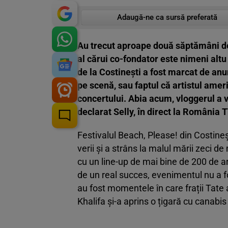
Adaugă-ne ca sursă preferată
Au trecut aproape două săptămâni de 
al cărui co-fondator este nimeni altu
de la Costinești a fost marcat de an
pe scenă, sau faptul că artistul amer
concertului. Abia acum, vloggerul a vo
declarat Selly, în direct la România 
Festivalul Beach, Please! din Costineș
verii și a strâns la malul mării zeci de
cu un line-up de mai bine de 200 de art
de un real succes, evenimentul nu a f
au fost momentele în care frații Tate 
Khalifa și-a aprins o țigară cu canabis 