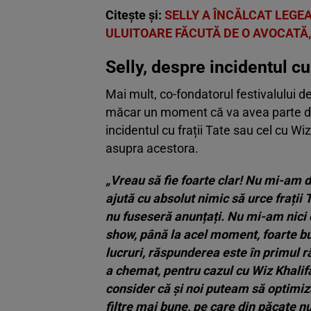
Citește și:
SELLY A ÎNCĂLCAT LEGE
ULUITOARE FĂCUTĂ DE O AVOCATĂ, 
Selly, despre incidentul c
Mai mult, co-fondatorul festivalului de
măcar un moment că va avea parte de a
incidentul cu frații Tate sau cel cu Wiz
asupra acestora.
„Vreau să fie foarte clar! Nu mi-am d
ajută cu absolut nimic să urce frații
nu fuseseră anunțați. Nu mi-am nici o
show, până la acel moment, foarte bu
lucruri, răspunderea este în primul râ
a chemat, pentru cazul cu Wiz Khalif
consider că și noi puteam să optim
filtre mai bune, pe care din păcate n