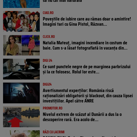
să fiu cât mai naturală”
CIAO.RO
Poveştile de iubire care au rămas doar o amintire!
Imagini tari cu Gina Pistol, Răzvan...
CLICK.RO
Natalia Mateuț, imagini incendiare în costum de
baie. Cum s-a lăsat fotografiată în vacanța din...
DIGI 24
Ce sunt punctele negre de pe marginea parbrizului
și la ce folosesc. Rolul lor este...
DIGI24
Avertismentul experților: România riscă
raționalizări obligatorii și blackout, din cauza lipsei
investițiilor. Apel către ANRE
PROMOTOR.RO
Nivelul extrem de scăzut al Dunării a dus la o
descoperire rară. Era acolo de...
RÂZI CU LACRIMI