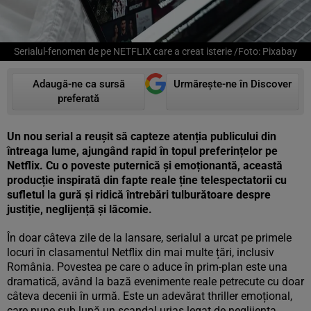
Serialul-fenomen de pe NETFLIX care a creat isterie /Foto: Pixabay
Adaugă-ne ca sursă
Urmărește-ne în Discover
preferată
Un
nou serial a reușit să capteze atenția publicului din
întreaga lume, ajungând rapid în topul preferințelor pe
Netflix. Cu o poveste puternică și emoționantă, această
producție inspirată din fapte reale ține telespectatorii cu
sufletul la gură și ridică întrebări tulburătoare despre
justiție, neglijență și lăcomie.
În doar câteva zile de la lansare, serialul a urcat pe primele
locuri în clasamentul Netflix din mai multe țări, inclusiv
România. Povestea pe care o aduce în prim-plan este una
dramatică, având la bază evenimente reale petrecute cu doar
câteva decenii în urmă. Este un adevărat thriller emoțional,
care pune sub lupă un scandal uriaș legat de neglijența