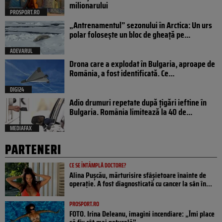
milionarului
PROSPORT.RO
„Antrenamentul” sezonului în Arctica: Un urs
polar folosește un bloc de gheață pe...
ADEVARUL
Drona care a explodat în Bulgaria, aproape de
România, a fost identificată. Ce...
DIGI24
Adio drumuri repetate după țigări ieftine în
Bulgaria. România limitează la 40 de...
MEDIAFAX
PARTENERI
CE SE ÎNTÂMPLĂ DOCTORE?
Alina Pușcău, mărturisire sfâșietoare înainte de
operație. A fost diagnosticată cu cancer la sân în...
PROSPORT.RO
FOTO. Irina Deleanu, imagini incendiare: „Îmi place