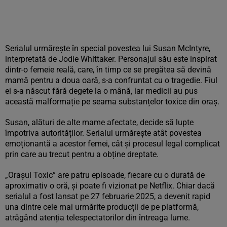
Serialul urmărește în special povestea lui
Susan McIntyre
,
interpretată de
Jodie Whittaker
. Personajul său este inspirat
dintr-o femeie reală, care, în timp ce se pregătea să devină
mamă pentru a doua oară, s-a confruntat cu o tragedie. Fiul
ei s-a născut fără degete la o mână, iar medicii au pus
această malformație pe seama substanțelor toxice din oraș.
Susan, alături de alte mame afectate, decide să lupte
împotriva autorităților. Serialul urmărește atât povestea
emoționantă a acestor femei, cât și procesul legal complicat
prin care au trecut pentru a obține dreptate.
„Orașul Toxic” are
patru episoade
, fiecare cu o durată de
aproximativ o oră, și poate fi vizionat pe
Netflix
. Chiar dacă
serialul a fost lansat pe
27 februarie 2025
, a devenit rapid
una dintre cele mai urmărite producții de pe platformă,
atrăgând atenția telespectatorilor din întreaga lume.