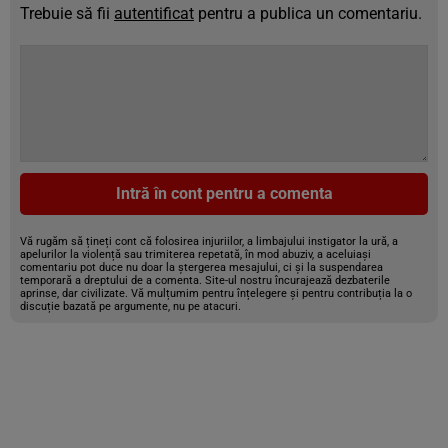
Trebuie să fii
autentificat
pentru a publica un comentariu.
Intră în cont pentru a comenta
Vă rugăm să țineți cont că folosirea injuriilor, a limbajului instigator la ură, a
apelurilor la violență sau trimiterea repetată, în mod abuziv, a aceluiași
comentariu pot duce nu doar la ștergerea mesajului, ci și la suspendarea
temporară a dreptului de a comenta. Site-ul nostru încurajează dezbaterile
aprinse, dar civilizate. Vă mulțumim pentru înțelegere și pentru contribuția la o
discuție bazată pe argumente, nu pe atacuri.