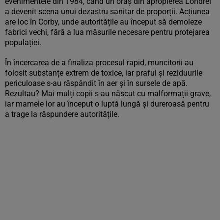
evenimentele din 1984, când un oraș din apropierea Londrei
a devenit scena unui dezastru sanitar de proporții. Acțiunea
are loc în
Corby
, unde autoritățile au început să demoleze
fabrici vechi, fără a lua măsurile necesare pentru protejarea
populației.
În încercarea de a finaliza procesul rapid, muncitorii au
folosit substanțe extrem de toxice, iar praful și reziduurile
periculoase s-au răspândit în aer și în sursele de apă.
Rezultau?
Mai mulți copii s-au născut cu malformații grave
,
iar mamele lor au început o luptă lungă și dureroasă pentru
a trage la răspundere autoritățile.