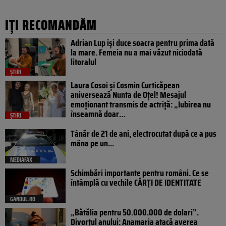
IȚI RECOMANDĂM
Adrian Lup își duce soacra pentru prima dată
la mare. Femeia nu a mai văzut niciodată
litoralul
ȘTIRI
Laura Cosoi și Cosmin Curticăpean
aniversează Nunta de Oțel! Mesajul
emoționant transmis de actriță: „Iubirea nu
înseamnă doar…
ȘTIRI
Tânăr de 21 de ani, electrocutat după ce a pus
mâna pe un...
MEDIAFAX
Schimbări importante pentru români. Ce se
întâmplă cu vechile CĂRȚI DE IDENTITATE
GANDUL.RO
„Bătălia pentru 50.000.000 de dolari”.
Divorțul anului: Anamaria atacă averea