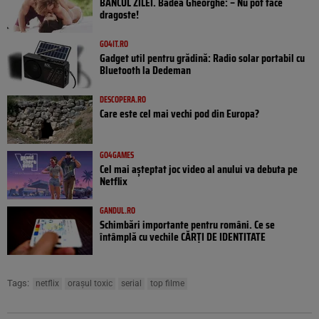
BANCUL ZILEI. Badea Gheorghe: – Nu pot face
dragoste!
GO4IT.RO
Gadget util pentru grădină: Radio solar portabil cu
Bluetooth la Dedeman
DESCOPERA.RO
Care este cel mai vechi pod din Europa?
GO4GAMES
Cel mai așteptat joc video al anului va debuta pe
Netflix
GANDUL.RO
Schimbări importante pentru români. Ce se
întâmplă cu vechile CĂRȚI DE IDENTITATE
Tags:
netflix
orașul toxic
serial
top filme