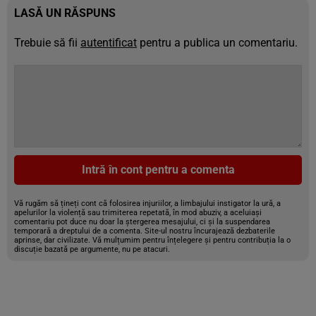
LASĂ UN RĂSPUNS
Trebuie să fii
autentificat
pentru a publica un comentariu.
Intră în cont pentru a comenta
Vă rugăm să țineți cont că folosirea injuriilor, a limbajului instigator la ură, a
apelurilor la violență sau trimiterea repetată, în mod abuziv, a aceluiași
comentariu pot duce nu doar la ștergerea mesajului, ci și la suspendarea
temporară a dreptului de a comenta. Site-ul nostru încurajează dezbaterile
aprinse, dar civilizate. Vă mulțumim pentru înțelegere și pentru contribuția la o
discuție bazată pe argumente, nu pe atacuri.