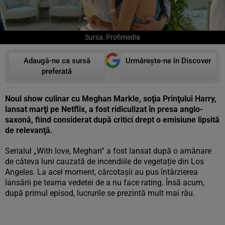
Sursa: Profimedia
Adaugă-ne ca sursă
Urmărește-ne în Discover
preferată
Noul show culinar cu Meghan Markle, soţia Prinţului Harry,
lansat marţi pe Netflix, a fost ridiculizat în presa anglo-
saxonă, fiind considerat după critici drept o emisiune lipsită
de relevanţă.
Serialul „With love, Meghan” a fost lansat după o amânare
de câteva luni cauzată de incendiile de vegetație din Los
Angeles. La acel moment, cârcotașii au pus întârzierea
lansării pe teama vedetei de a nu face rating. Însă acum,
după primul episod, lucrurile se prezintă mult mai rău.