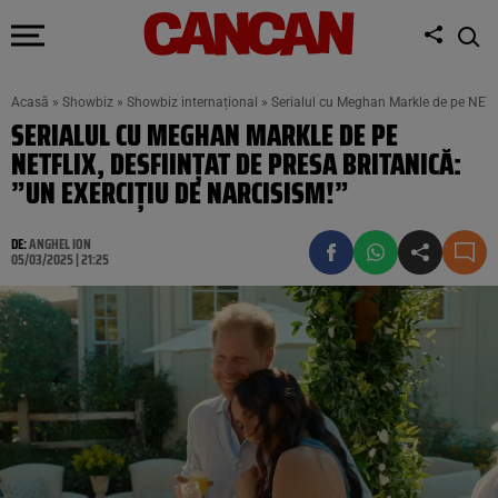
Acasă
»
Showbiz
»
Showbiz internațional
»
Serialul cu Meghan Markle de pe NETFLI
SERIALUL CU MEGHAN MARKLE DE PE
NETFLIX, DESFIINȚAT DE PRESA BRITANICĂ:
”UN EXERCIȚIU DE NARCISISM!”
DE:
ANGHEL ION
05/03/2025 | 21:25