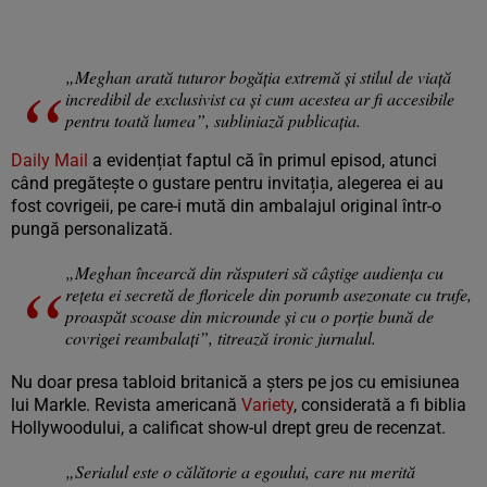
„Meghan arată tuturor bogăţia extremă şi stilul de viaţă
incredibil de exclusivist ca şi cum acestea ar fi accesibile
pentru toată lumea”, subliniază publicația.
Daily Mail
a evidențiat faptul că în primul episod, atunci
când pregătește o gustare pentru invitația, alegerea ei au
fost covrigeii, pe care-i mută din ambalajul original într-o
pungă personalizată.
„Meghan încearcă din răsputeri să câștige audiența cu
rețeta ei secretă de floricele din porumb asezonate cu trufe,
proaspăt scoase din microunde și cu o porție bună de
covrigei reambalați”, titrează ironic jurnalul.
Nu doar presa tabloid britanică a șters pe jos cu emisiunea
lui Markle. Revista americană
Variety
, considerată a fi biblia
Hollywoodului, a calificat show-ul drept greu de recenzat.
„Serialul este o călătorie a egoului, care nu merită