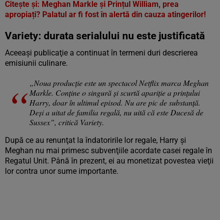
Citește și: Meghan Markle și Prințul William, prea
apropiați? Palatul ar fi fost în alertă din cauza atingerilor!
Variety: durata serialului nu este justificată
Aceeaşi publicaţie a continuat în termeni duri descrierea
emisiunii culinare.
„Noua producţie este un spectacol Netflix marca Meghan
Markle. Conţine o singură şi scurtă apariţie a prinţului
Harry, doar în ultimul episod. Nu are pic de substanță.
Deși a uitat de familia regală, nu uită că este Ducesă de
Sussex”, critică Variety.
După ce au renunţat la îndatoririle lor regale, Harry şi
Meghan nu mai primesc subvenţiile acordate casei regale în
Regatul Unit. Până în prezent, ei au monetizat povestea vieţii
lor contra unor sume importante.