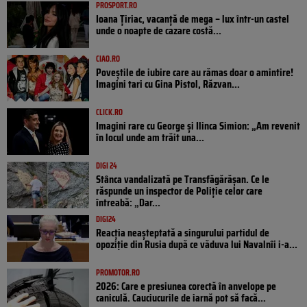
PROSPORT.RO
Ioana Țiriac, vacanță de mega – lux într-un castel
unde o noapte de cazare costă...
CIAO.RO
Poveştile de iubire care au rămas doar o amintire!
Imagini tari cu Gina Pistol, Răzvan...
CLICK.RO
Imagini rare cu George și Ilinca Simion: „Am revenit
în locul unde am trăit una...
DIGI 24
Stânca vandalizată pe Transfăgărășan. Ce le
răspunde un inspector de Poliție celor care
întreabă: „Dar...
DIGI24
Reacția neașteptată a singurului partidul de
opoziţie din Rusia după ce văduva lui Navalnîi i-a...
PROMOTOR.RO
2026: Care e presiunea corectă în anvelope pe
caniculă. Cauciucurile de iarnă pot să facă...