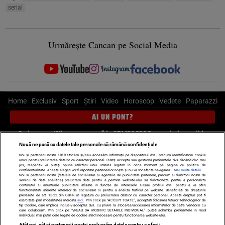
serial
Urmărește Cancan pe Social Media
Home
Exclusiv
Sport
Știri
Video
Horoscop
Vedete
Paparazzi
AI UN PONT?
Scrie-ne pe Whatsapp
, sună la 0741226226 sau trimite mail la
pont@cancan.ro
Nouă ne pasă ca datele tale personale să rămână confidențiale
Noi și partenerii noștri
1019
stocăm și/sau accesăm informații pe dispozitivul dvs., precum identificatorii cookie
unici pentru prelucrarea datelor cu caracter personal. Puteți accepta sau gestiona preferințele dvs. făcând clic mai
Știri interne
Știri externe
Politică
jos, respectiv vă puteți opune utilizării unui interes legitim în orice moment pe pagina cu politica de
confidențialitate. Aceste alegeri vor fi raportate partenerilor noștri și nu vă vor afecta navigarea.
Mai multe detalii
Noi si partenerii nostri (retelele de socializare si agentiile de publicitate partenere, precum si furnizorii nostri de
servicii de date analitice) prelucram date pentru a permite website-ului sa functioneze, pentru a personaliza
Ultimele stiri
Diete
Insula Iubirii
Dictionar de vise
LIFE STYLE
continutul si anunturile publicitare afisate in functie de interesele si/sau profilul dvs., pentru a va oferi
functionalitati aferente retelelor de socializare si pentru a analiza traficul pe website. Beneficiati de drepturile
Horoscop
prevazute de art. 15-22 din GDPR in legatura cu prelucrarea datelor cu caracter personal. Aceste drepturi pot fi
exercitate prin modalitatea indicata
aici
. Prin click pe “ACCEPT TOATE”, acceptati folosirea tuturor Tehnologiilor de
tip Cookie, care implica inclusiv acceptul dvs. cu privire la stocarea/accesarea informatiilor de catre Vendor-ii cu
Echipa editorială
Termeni si condiții
Politica de confidențialitate
care colaboram. Prin click pe “VREAU SA MODIFIC SETARILE INDIVIDUAL” puteti schimba preferintele in mod
individual, mai putin cele legate de cookie strict necesare pentru functionarea website-ului.
Politica privind Cookie-urile
Despre noi
Contact
Atât noi, cât și partenerii noștri prelucrăm datele pentru a oferi: