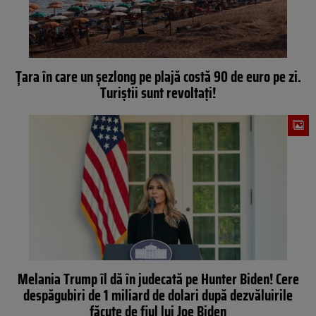
Țara în care un șezlong pe plajă costă 90 de euro pe zi.
Turiștii sunt revoltați!
Melania Trump îl dă în judecată pe Hunter Biden! Cere
despăgubiri de 1 miliard de dolari după dezvăluirile
făcute de fiul lui Joe Biden