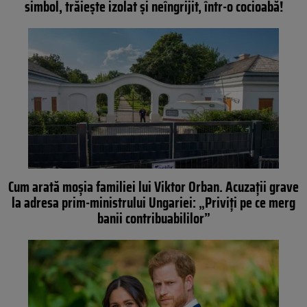
simbol, trăiește izolat și neîngrijit, într-o cocioabă!
Cum arată moșia familiei lui Viktor Orban. Acuzații grave
la adresa prim-ministrului Ungariei: „Priviți pe ce merg
banii contribuabililor”