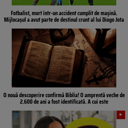
Fotbalist, mort într-un accident cumplit de mașină.
Mijlocașul a avut parte de destinul crunt al lui Diogo Jota
O nouă descoperire confirmă Biblia! O amprentă veche de
2.600 de ani a fost identificată. A cui este