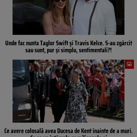
Unde fac nunta Taylor Swift și Travis Kelce. S-au zgârcit
sau sunt, pur și simplu, sentimentali?!
Ce avere colosală avea Ducesa de Kent înainte de a muri.