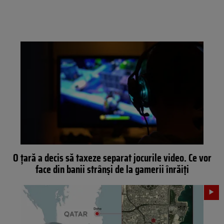
O țară a decis să taxeze separat jocurile video. Ce vor
face din banii strânși de la gamerii înrăiți