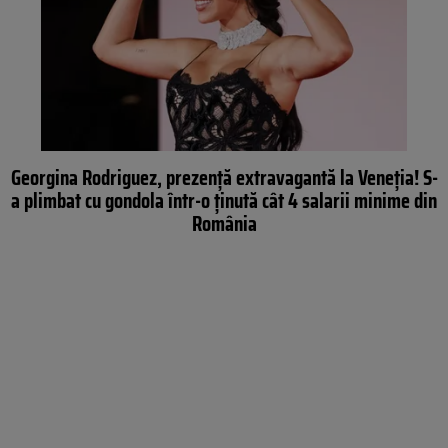
Georgina Rodriguez, prezență extravagantă la Veneția! S-
a plimbat cu gondola într-o ținută cât 4 salarii minime din
România