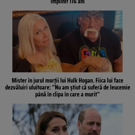
împlinit 116 ani
Mister în jurul morții lui Hulk Hogan. Fiica lui face
dezvăluiri uluitoare: ”Nu am știut că suferă de leucemie
până în clipa în care a murit”