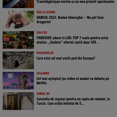
Transfăgărășan revine cu un nou proiect spectaculos
RÂZI CU LACRIMI
BANCUL ZILEI. Badea Gheorghe: – Nu pot face
dragoste!
GO4IT.RO
PARKSIDE aduce în LIDL TOP 7 scule pentru orice
atelier. „Vedeta” ofertei costă doar 129...
DESCOPERA.RO
Care este cel mai vechi pod din Europa?
GO4GAMES
Cel mai așteptat joc video al anului va debuta pe
Netflix
GANDUL.RO
Concediu de coșmar pentru un cuplu de români, în
Turcia. Cum arăta hotelul de 5...