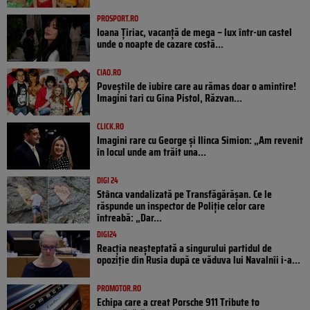
PROSPORT.RO
Ioana Țiriac, vacanță de mega – lux într-un castel
unde o noapte de cazare costă...
CIAO.RO
Poveştile de iubire care au rămas doar o amintire!
Imagini tari cu Gina Pistol, Răzvan...
CLICK.RO
Imagini rare cu George și Ilinca Simion: „Am revenit
în locul unde am trăit una...
DIGI 24
Stânca vandalizată pe Transfăgărășan. Ce le
răspunde un inspector de Poliție celor care
întreabă: „Dar...
DIGI24
Reacția neașteptată a singurului partidul de
opoziţie din Rusia după ce văduva lui Navalnîi i-a...
PROMOTOR.RO
Echipa care a creat Porsche 911 Tribute to