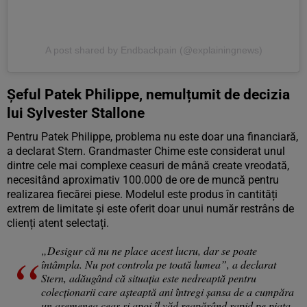
A post shared by Endbackpain (@explainingnews)
Șeful Patek Philippe, nemulțumit de decizia
lui Sylvester Stallone
Pentru Patek Philippe, problema nu este doar una financiară,
a declarat Stern. Grandmaster Chime este considerat unul
dintre cele mai complexe ceasuri de mână create vreodată,
necesitând aproximativ 100.000 de ore de muncă pentru
realizarea fiecărei piese. Modelul este produs în cantități
extrem de limitate și este oferit doar unui număr restrâns de
clienți atent selectați.
„Desigur că nu ne place acest lucru, dar se poate
întâmpla. Nu pot controla pe toată lumea”, a declarat
Stern, adăugând că situația este nedreaptă pentru
colecționarii care așteaptă ani întregi șansa de a cumpăra
un asemenea ceas și apoi îl văd reapărând rapid pe piața