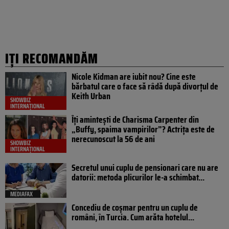
IȚI RECOMANDĂM
Nicole Kidman are iubit nou? Cine este
bărbatul care o face să râdă după divorțul de
Keith Urban
SHOWBIZ
INTERNAȚIONAL
Îți amintești de Charisma Carpenter din
„Buffy, spaima vampirilor”? Actrița este de
nerecunoscut la 56 de ani
SHOWBIZ
INTERNAȚIONAL
Secretul unui cuplu de pensionari care nu are
datorii: metoda plicurilor le-a schimbat...
MEDIAFAX
Concediu de coșmar pentru un cuplu de
români, în Turcia. Cum arăta hotelul...