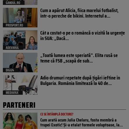
GANDUL.RO
Cum a apărut Alicia, fiica marelui fotbalist,
într-o pereche de bikini. Internetul a...
PROSPORT.RO
Cât a costat-o pe o româncă o vizită la urgențe
în SUA: „Dacă...
ADEVARUL
„Toată lumea este speriată”. Elita rusă se
teme că FSB „scapă de sub...
DIGI24
Adio drumuri repetate după țigări ieftine în
Bulgaria. România limitează la 40 de...
MEDIAFAX
PARTENERI
CE SE ÎNTÂMPLĂ DOCTORE?
Cum arată acum Julia Chelaru, fosta membră a
trupei Exotic! Și-a etalat formele voluptoase, la...