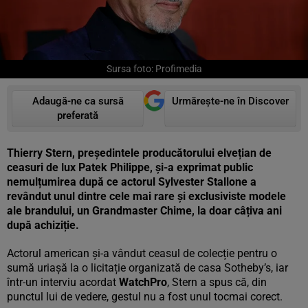
Sursa foto: Profimedia
Adaugă-ne ca sursă
Urmărește-ne în Discover
preferată
Thierry Stern, președintele producătorului elvețian de
ceasuri de lux Patek Philippe, și-a exprimat public
nemulțumirea după ce actorul Sylvester Stallone a
revândut unul dintre cele mai rare și exclusiviste modele
ale brandului, un Grandmaster Chime, la doar câțiva ani
după achiziție.
Actorul american și-a vândut ceasul de colecție pentru o
sumă uriașă la o licitație organizată de casa Sotheby’s, iar
într-un interviu acordat
WatchPro
, Stern a spus că, din
punctul lui de vedere, gestul nu a fost unul tocmai corect.