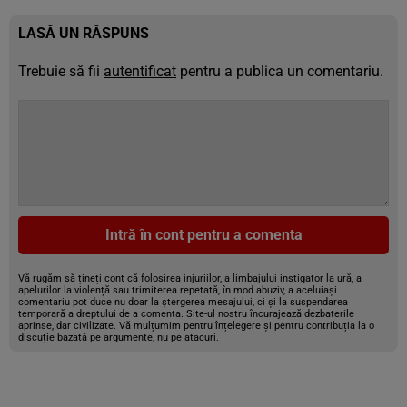
LASĂ UN RĂSPUNS
Trebuie să fii
autentificat
pentru a publica un comentariu.
Intră în cont pentru a comenta
Vă rugăm să țineți cont că folosirea injuriilor, a limbajului instigator la ură, a
apelurilor la violență sau trimiterea repetată, în mod abuziv, a aceluiași
comentariu pot duce nu doar la ștergerea mesajului, ci și la suspendarea
temporară a dreptului de a comenta. Site-ul nostru încurajează dezbaterile
aprinse, dar civilizate. Vă mulțumim pentru înțelegere și pentru contribuția la o
discuție bazată pe argumente, nu pe atacuri.