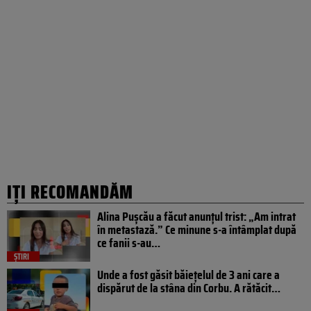
IȚI RECOMANDĂM
Alina Pușcău a făcut anunțul trist: „Am intrat
în metastază.” Ce minune s-a întâmplat după
ce fanii s-au…
ȘTIRI
Unde a fost găsit băiețelul de 3 ani care a
dispărut de la stâna din Corbu. A rătăcit…