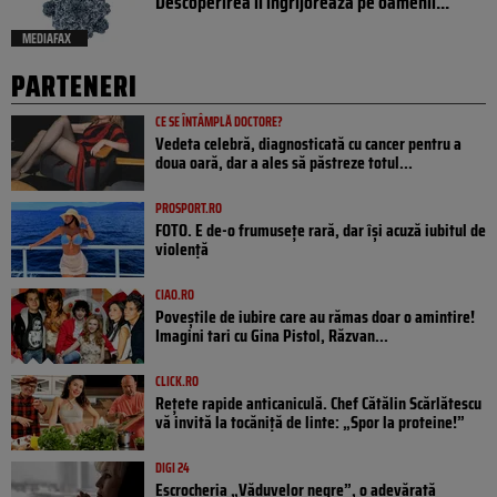
Descoperirea îi îngrijorează pe oamenii...
MEDIAFAX
PARTENERI
CE SE ÎNTÂMPLĂ DOCTORE?
Vedeta celebră, diagnosticată cu cancer pentru a
doua oară, dar a ales să păstreze totul...
PROSPORT.RO
FOTO. E de-o frumusețe rară, dar își acuză iubitul de
violență
CIAO.RO
Poveştile de iubire care au rămas doar o amintire!
Imagini tari cu Gina Pistol, Răzvan...
CLICK.RO
Rețete rapide anticaniculă. Chef Cătălin Scărlătescu
vă invită la tocăniță de linte: „Spor la proteine!”
DIGI 24
Escrocheria „Văduvelor negre”, o adevărată