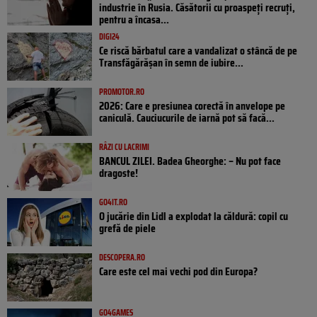
industrie în Rusia. Căsătorii cu proaspeți recruți,
pentru a încasa...
DIGI24
Ce riscă bărbatul care a vandalizat o stâncă de pe
Transfăgărășan în semn de iubire...
PROMOTOR.RO
2026: Care e presiunea corectă în anvelope pe
caniculă. Cauciucurile de iarnă pot să facă...
RÂZI CU LACRIMI
BANCUL ZILEI. Badea Gheorghe: – Nu pot face
dragoste!
GO4IT.RO
O jucărie din Lidl a explodat la căldură: copil cu
grefă de piele
DESCOPERA.RO
Care este cel mai vechi pod din Europa?
GO4GAMES