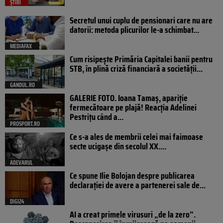
ȘTIRI
Secretul unui cuplu de pensionari care nu are
datorii: metoda plicurilor le-a schimbat...
MEDIAFAX
Cum risipește Primăria Capitalei banii pentru
STB, în plină criză financiară a societății...
GANDUL.RO
GALERIE FOTO. Ioana Tamaş, apariție
fermecătoare pe plajă! Reacția Adelinei
Pestrițu când a...
PROSPORT.RO
Ce s-a ales de membrii celei mai faimoase
secte ucigașe din secolul XX....
ADEVARUL
Ce spune Ilie Bolojan despre publicarea
declarației de avere a partenerei sale de...
DIGI24
AI a creat primele virusuri „de la zero”.