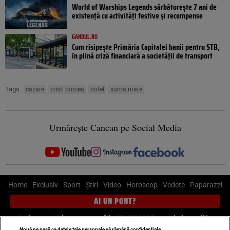
World of Warships Legends sărbătorește 7 ani de
existență cu activități festive și recompense
GANDUL.RO
Cum risipește Primăria Capitalei banii pentru STB,
în plină criză financiară a societății de transport
Tags:
cazare
cristi borcea
hotel
suma mare
Urmărește Cancan pe Social Media
Home
Exclusiv
Sport
Știri
Video
Horoscop
Vedete
Paparazzi
AI UN PONT?
Scrie-ne pe Whatsapp
, sună la 0741226226 sau trimite mail la
Nouă ne pasă ca datele tale personale să rămână confidențiale