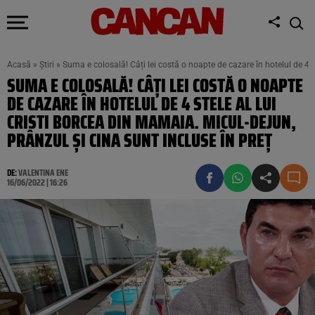
Acasă
»
Știri
»
Suma e colosală! Câți lei costă o noapte de cazare în hotelul de 4 st
SUMA E COLOSALĂ! CÂȚI LEI COSTĂ O NOAPTE
DE CAZARE ÎN HOTELUL DE 4 STELE AL LUI
CRISTI BORCEA DIN MAMAIA. MICUL-DEJUN,
PRÂNZUL ȘI CINA SUNT INCLUSE ÎN PREȚ
DE:
VALENTINA ENE
16/06/2022 | 16:26