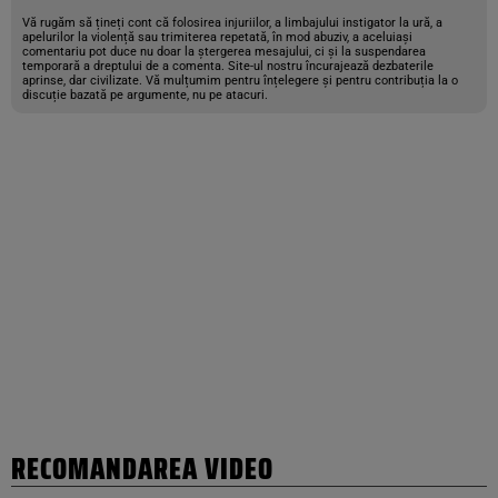
Vă rugăm să țineți cont că folosirea injuriilor, a limbajului instigator la ură, a
apelurilor la violență sau trimiterea repetată, în mod abuziv, a aceluiași
comentariu pot duce nu doar la ștergerea mesajului, ci și la suspendarea
temporară a dreptului de a comenta. Site-ul nostru încurajează dezbaterile
aprinse, dar civilizate. Vă mulțumim pentru înțelegere și pentru contribuția la o
discuție bazată pe argumente, nu pe atacuri.
RECOMANDAREA VIDEO