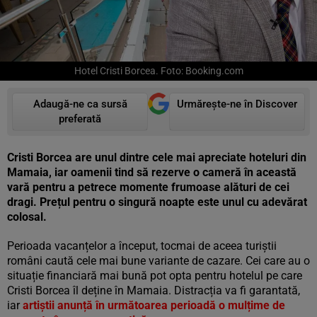
Hotel Cristi Borcea. Foto: Booking.com
Adaugă-ne ca sursă
Urmărește-ne în Discover
preferată
Cristi Borcea are unul dintre cele mai apreciate hoteluri din
Mamaia, iar oamenii tind să rezerve o cameră în această
vară pentru a petrece momente frumoase alături de cei
dragi. Prețul pentru o singură noapte este unul cu adevărat
colosal.
Perioada vacanțelor a început, tocmai de aceea turiștii
români caută cele mai bune variante de cazare. Cei care au o
situație financiară mai bună pot opta pentru hotelul pe care
Cristi Borcea îl deține în Mamaia. Distracția va fi garantată,
iar
artiștii anunță în următoarea perioadă o mulțime de