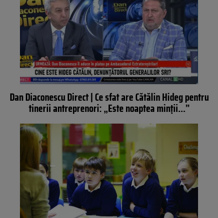
Dan Diaconescu Direct | Ce sfat are Cătălin Hideg pentru
tinerii antreprenori: „Este noaptea minții…”