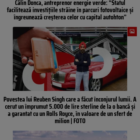
Călin Donca, antreprenor energie verde: “Statul
facilitează investițiile străine în parcuri fotovoltaice și
îngreunează creșterea celor cu capital autohton”
Povestea lui Reuben Singh care a făcut înconjurul lumii. A
cerut un împrumut 5.000 de lire sterline de la o bancă și
a garantat cu un Rolls Royce, în valoare de un sfert de
milion | FOTO