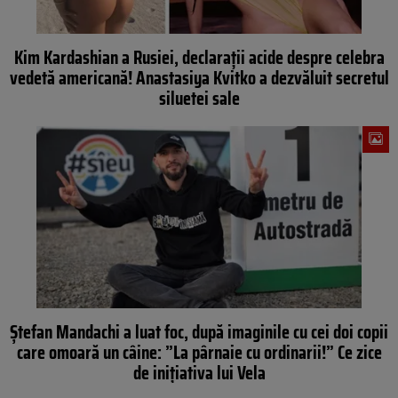
Kim Kardashian a Rusiei, declarații acide despre celebra
vedetă americană! Anastasiya Kvitko a dezvăluit secretul
siluetei sale
Ștefan Mandachi a luat foc, după imaginile cu cei doi copii
care omoară un câine: ”La pârnaie cu ordinarii!” Ce zice
de inițiativa lui Vela