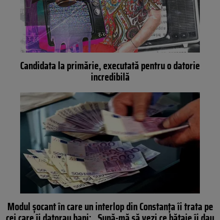
Candidata la primărie, executată pentru o datorie
incredibilă
Modul șocant în care un interlop din Constanța îi trata pe
cei care îi datorau bani: „Sună-mă să vezi ce bătaie îi dau