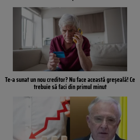
Te-a sunat un nou creditor? Nu face această greșeală! Ce
trebuie să faci din primul minut