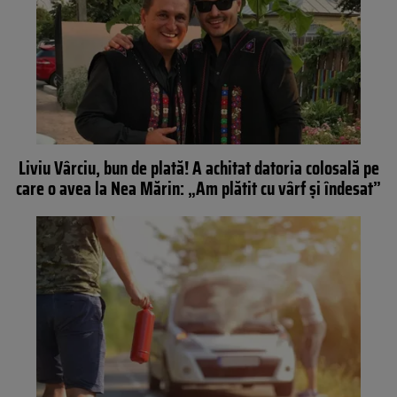
Liviu Vârciu, bun de plată! A achitat datoria colosală pe
care o avea la Nea Mărin: „Am plătit cu vârf și îndesat”