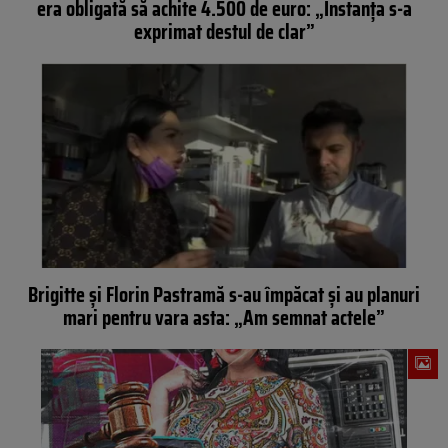
era obligată să achite 4.500 de euro: „Instanța s-a
exprimat destul de clar”
Brigitte și Florin Pastramă s-au împăcat și au planuri
mari pentru vara asta: „Am semnat actele”