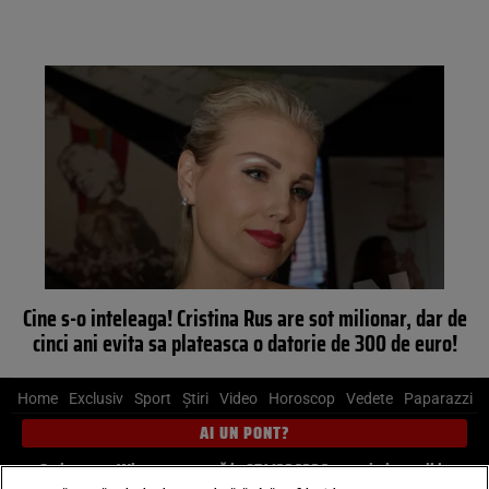
Cine s-o inteleaga! Cristina Rus are sot milionar, dar de
cinci ani evita sa plateasca o datorie de 300 de euro!
Home
Exclusiv
Sport
Știri
Video
Horoscop
Vedete
Paparazzi
AI UN PONT?
Scrie-ne pe Whatsapp
, sună la 0741226226 sau trimite mail la