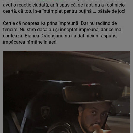
avut o reacție ciudată, ar fi spus că, de fapt, nu a fost nicio
ceartă, că totul s-a întâmplat pentru puțină … bătaie de joc!
Cert e că noaptea i-a prins împreună. Dar nu radiind de
fericire. Nu știm dacă au și înnoptat împreună, dar ce mai
contează: Bianca Drăgușanu nu i-a dat niciun răspuns,
împăcarea rămâne în aer!