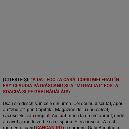
(CITEȘTE ȘI:
”A DAT FOC LA CASĂ, COPIII MEI ERAU ÎN
EA!” CLAUDIA PĂTRĂȘCANU ȘI-A ”MITRALIAT” FOSTA
SOACRĂ ȘI PE GABI BĂDĂLĂU!
)
Ușa i s-a deschis, în cele din urmă. Cei doi au discutat, apoi
au ”zburat” prin Capitală. Magazine de lux au călcat,
sacoșelele s-au umplut. Au luat masa la un restaurant, unde
au avut și multe vorbe să-și spună. Și s-a înserat. A fost
momentul când
CANCAN.RO
i-a surprins. Gabi Bădălău a