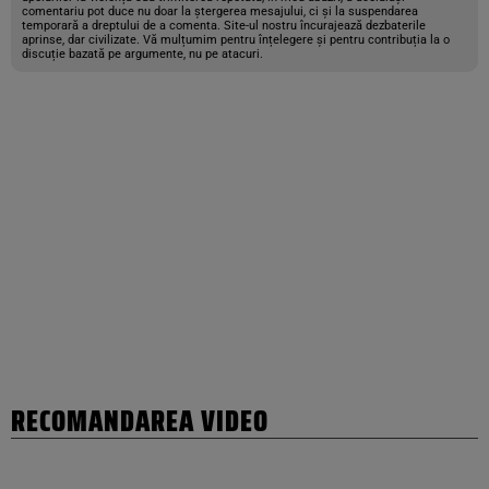
comentariu pot duce nu doar la ștergerea mesajului, ci și la suspendarea
temporară a dreptului de a comenta. Site-ul nostru încurajează dezbaterile
aprinse, dar civilizate. Vă mulțumim pentru înțelegere și pentru contribuția la o
discuție bazată pe argumente, nu pe atacuri.
RECOMANDAREA VIDEO