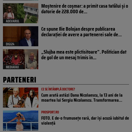
Moștenire de coșmar: a primit casa tatălui și o
datorie de 228.000 de...
ADEVARUL
Ce spune Ilie Bolojan despre publicarea
declarației de avere a partenerei sale de...
DIGI24
„Slujba mea este plictisitoare”. Politician dat
de gol de un mesaj trimis în...
MEDIAFAX
PARTENERI
CE SE ÎNTÂMPLĂ DOCTORE?
Cum arată astăzi Dana Nicolaescu, la 13 ani de la
moartea lui Sergiu Nicolaescu. Transformarea...
PROSPORT.RO
FOTO. E de-o frumusețe rară, dar își acuză iubitul de
violență