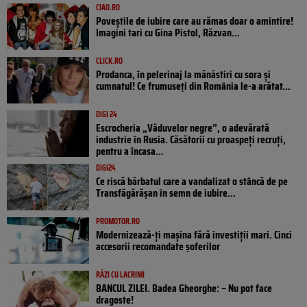
CIAO.RO
Poveştile de iubire care au rămas doar o amintire!
Imagini tari cu Gina Pistol, Răzvan...
CLICK.RO
Prodanca, în pelerinaj la mănăstiri cu sora și
cumnatul! Ce frumuseți din România le-a arătat...
DIGI 24
Escrocheria „Văduvelor negre”, o adevărată
industrie în Rusia. Căsătorii cu proaspeți recruți,
pentru a încasa...
DIGI24
Ce riscă bărbatul care a vandalizat o stâncă de pe
Transfăgărășan în semn de iubire...
PROMOTOR.RO
Modernizează-ți mașina fără investiții mari. Cinci
accesorii recomandate șoferilor
RÂZI CU LACRIMI
BANCUL ZILEI. Badea Gheorghe: – Nu pot face
dragoste!