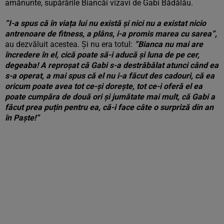
amănunte, supărările Biancăi vizavi de Gabi Bădălău.
”I-a spus că în viața lui nu există și nici nu a existat nicio
antrenoare de fitness, a plâns, i-a promis marea cu sarea”,
au dezvăluit acestea. Și nu era totul:
”Bianca nu mai are
încredere în el, cică poate să-i aducă și luna de pe cer,
degeaba! A reproșat că Gabi s-a destrăbălat atunci când ea
s-a operat, a mai spus că el nu i-a făcut des cadouri, că ea
oricum poate avea tot ce-și dorește, tot ce-i oferă el ea
poate cumpăra de două ori și jumătate mai mult, că Gabi a
făcut prea puțin pentru ea, că-i face câte o surpriză din an
în Paște!”