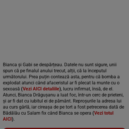
Bianca și Gabi se despărțeau. Datele nu sunt sigure, unii
spun că pe finalul anului trecut, alții, că la începutul
următorului. Prea puțin contează asta, pentru că bomba a
explodat atunci când afaceristul ar fi plecat la munte cu o
sexoasă
(
Vezi AICI detaliile
)
, lucru infirmat, însă, de el.
Atunci, Bianca Drăgușanu a luat foc, într-un cerc de prieteni,
și ar fi dat cu iubitul ei de pământ. Reproșurile la adresa lui
au curs gârlă, iar cireașa de pe tort a fost petrecerea dată de
Bădălău cu Salam fix când Bianca se opera
(
Vezi totul
AICI
)
.