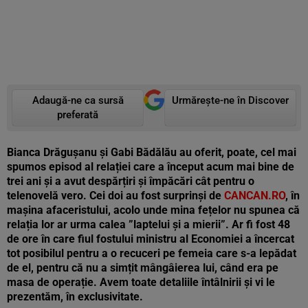
Adaugă-ne ca sursă
Urmărește-ne în Discover
preferată
Bianca Drăgușanu și Gabi Bădălău au oferit, poate, cel mai
spumos episod al relației care a început acum mai bine de
trei ani și a avut despărțiri și împăcări cât pentru o
telenovelă vero. Cei doi au fost surprinși de
CANCAN.RO
, în
mașina afaceristului, acolo unde mina fețelor nu spunea că
relația lor ar urma calea ”laptelui și a mierii”. Ar fi fost 48
de ore în care fiul fostului ministru al Economiei a încercat
tot posibilul pentru a o recuceri pe femeia care s-a lepădat
de el, pentru că nu a simțit mângâierea lui, când era pe
masa de operație. Avem toate detaliile întâlnirii și vi le
prezentăm, în exclusivitate.