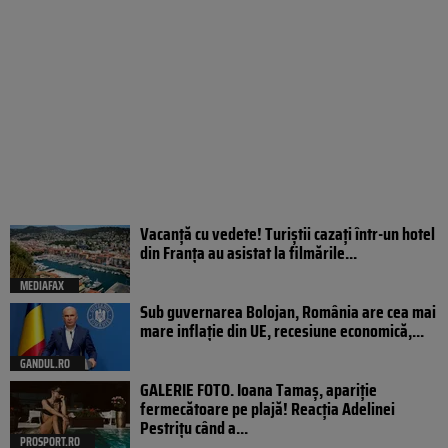
Vacanță cu vedete! Turiștii cazați într-un hotel
din Franța au asistat la filmările...
MEDIAFAX
Sub guvernarea Bolojan, România are cea mai
mare inflație din UE, recesiune economică,...
GANDUL.RO
GALERIE FOTO. Ioana Tamaş, apariție
fermecătoare pe plajă! Reacția Adelinei
Pestrițu când a...
PROSPORT.RO