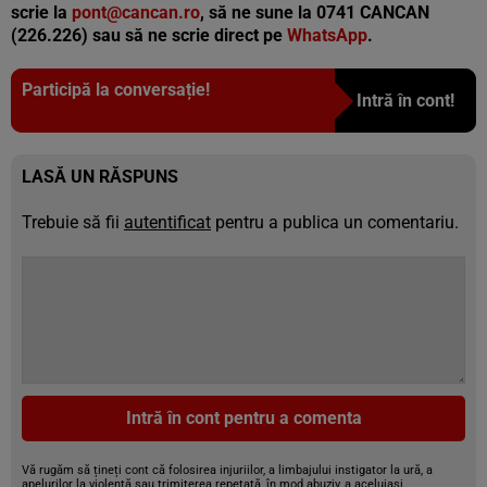
scrie la
pont@cancan.ro
, să ne sune la 0741 CANCAN
(226.226) sau să ne scrie direct pe
WhatsApp
.
Participă la conversație!
Intră în cont!
LASĂ UN RĂSPUNS
Trebuie să fii
autentificat
pentru a publica un comentariu.
Intră în cont pentru a comenta
Vă rugăm să țineți cont că folosirea injuriilor, a limbajului instigator la ură, a
apelurilor la violență sau trimiterea repetată, în mod abuziv, a aceluiași