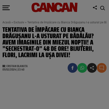
Acasă
»
Exclusiv
»
Tentativa de împăcare cu Bianca Drăgușanu l-a usturat pe Bădălău
TENTATIVA DE ÎMPĂCARE CU BIANCA
DRĂGUȘANU L-A USTURAT PE BĂDĂLĂU?
AVEM IMAGINILE DIN MIEZUL NOPȚII! A
”SECHESTRAT-O” 48 DE ORE! BIJUTERII,
FLORI, LACRIMI LA UȘA DIVEI!
DE:
CRISTIAN BLANUTA
09/02/2024 | 23:40