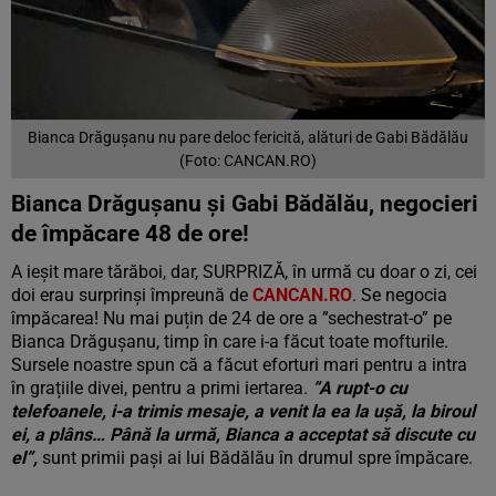
Bianca Drăgușanu nu pare deloc fericită, alături de Gabi Bădălău
(Foto: CANCAN.RO)
Bianca Drăgușanu și Gabi Bădălău, negocieri
de împăcare 48 de ore!
A ieșit mare tărăboi, dar, SURPRIZĂ, în urmă cu doar o zi, cei
doi erau surprinși împreună de
CANCAN.RO
. Se negocia
împăcarea! Nu mai puțin de 24 de ore a ”sechestrat-o” pe
Bianca Drăgușanu, timp în care i-a făcut toate mofturile.
Sursele noastre spun că a făcut eforturi mari pentru a intra
în grațiile divei, pentru a primi iertarea.
”A rupt-o cu
telefoanele, i-a trimis mesaje, a venit la ea la ușă, la biroul
ei, a plâns… Până la urmă, Bianca a acceptat să discute cu
el”,
sunt primii pași ai lui Bădălău în drumul spre împăcare.