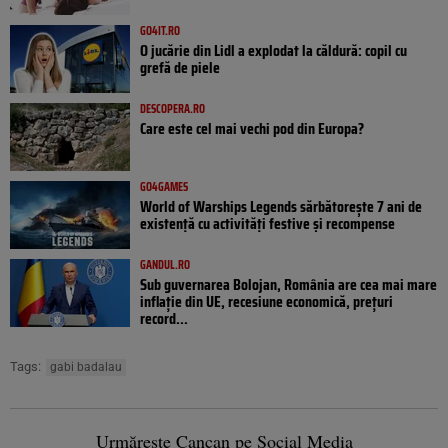
GO4IT.RO
O jucărie din Lidl a explodat la căldură: copil cu
grefă de piele
DESCOPERA.RO
Care este cel mai vechi pod din Europa?
GO4GAMES
World of Warships Legends sărbătorește 7 ani de
existență cu activități festive și recompense
GANDUL.RO
Sub guvernarea Bolojan, România are cea mai mare
inflație din UE, recesiune economică, prețuri
record...
Tags:
gabi badalau
Urmărește Cancan pe Social Media