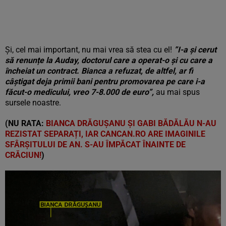
Și, cel mai important, nu mai vrea să stea cu el!
”I-a și cerut
să renunțe la Auday, doctorul care a operat-o și cu care a
încheiat un contract. Bianca a refuzat, de altfel, ar fi
câștigat deja primii bani pentru promovarea pe care i-a
făcut-o medicului, vreo 7-8.000 de euro”,
au mai spus
sursele noastre.
(NU RATA:
BIANCA DRĂGUȘANU ȘI GABI BĂDĂLĂU N-AU
REZISTAT SEPARAȚI, IAR CANCAN.RO ARE IMAGINILE
SFÂRȘITULUI DE AN. S-AU ÎMPĂCAT ÎNAINTE DE
CRĂCIUN!
)