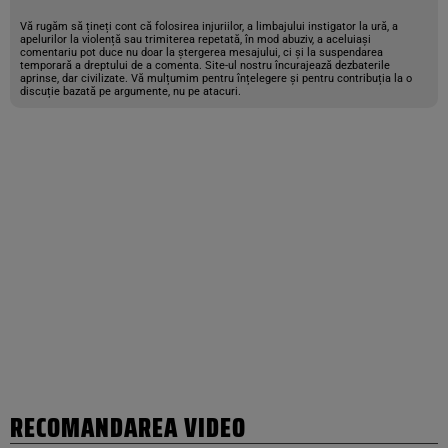
Vă rugăm să țineți cont că folosirea injuriilor, a limbajului instigator la ură, a
apelurilor la violență sau trimiterea repetată, în mod abuziv, a aceluiași
comentariu pot duce nu doar la ștergerea mesajului, ci și la suspendarea
temporară a dreptului de a comenta. Site-ul nostru încurajează dezbaterile
aprinse, dar civilizate. Vă mulțumim pentru înțelegere și pentru contribuția la o
discuție bazată pe argumente, nu pe atacuri.
RECOMANDAREA VIDEO