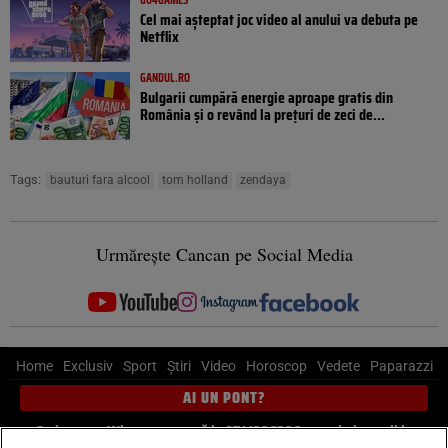
Cel mai așteptat joc video al anului va debuta pe
Netflix
GANDUL.RO
Bulgarii cumpără energie aproape gratis din
România și o revând la prețuri de zeci de...
Tags:
bauturi fara alcool
tom holland
zendaya
Urmărește Cancan pe Social Media
Home
Exclusiv
Sport
Știri
Video
Horoscop
Vedete
Paparazzi
AI UN PONT?
Scrie-ne pe Whatsapp
, sună la 0741226226 sau trimite mail la