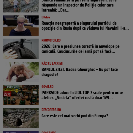
răspunde un inspector de Poliție celor care
întreabă: „Dar...
DIGI24
Reacția neașteptată a singurului partidul de
opoziţie din Rusia după ce văduva lui Navalnîi i-a...
PROMOTOR.RO
2026: Care e presiunea corectă în anvelope pe
caniculă. Cauciucurile de iarnă pot să facă...
RÂZI CU LACRIMI
BANCUL ZILEI. Badea Gheorghe: – Nu pot face
dragoste!
GO4IT.RO
PARKSIDE aduce în LIDL TOP 7 scule pentru orice
atelier. „Vedeta” ofertei costă doar 129...
DESCOPERA.RO
Care este cel mai vechi pod din Europa?
GO4GAMES