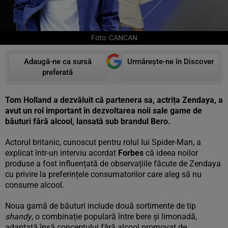
Foto: CANCAN
Adaugă-ne ca sursă
Urmărește-ne în Discover
preferată
Tom Holland a dezvăluit că partenera sa, actrița Zendaya, a
avut un rol important în dezvoltarea noii sale game de
băuturi fără alcool, lansată sub brandul Bero.
Actorul britanic, cunoscut pentru rolul lui Spider-Man, a
explicat într-un interviu acordat
Forbes
că ideea noilor
produse a fost influențată de observațiile făcute de Zendaya
cu privire la preferințele consumatorilor care aleg să nu
consume alcool.
Noua gamă de băuturi include două sortimente de tip
shandy
, o combinație populară între bere și limonadă,
adaptată însă conceptului fără alcool promovat de