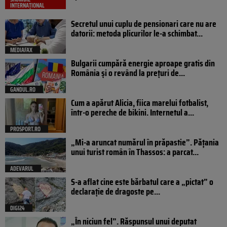
INTERNAȚIONAL
Secretul unui cuplu de pensionari care nu are
datorii: metoda plicurilor le-a schimbat...
MEDIAFAX
Bulgarii cumpără energie aproape gratis din
România și o revând la prețuri de...
GANDUL.RO
Cum a apărut Alicia, fiica marelui fotbalist,
într-o pereche de bikini. Internetul a...
PROSPORT.RO
„Mi-a aruncat numărul în prăpastie”. Pățania
unui turist român în Thassos: a parcat...
ADEVARUL
S-a aflat cine este bărbatul care a „pictat” o
declarație de dragoste pe...
DIGI24
„În niciun fel”. Răspunsul unui deputat