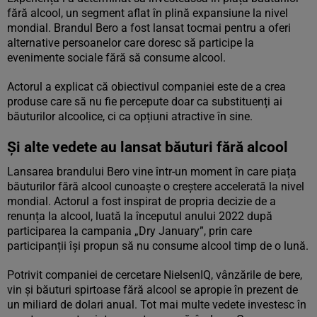
fără alcool, un segment aflat în plină expansiune la nivel
mondial. Brandul Bero a fost lansat tocmai pentru a oferi
alternative persoanelor care doresc să participe la
evenimente sociale fără să consume alcool.
Actorul a explicat că obiectivul companiei este de a crea
produse care să nu fie percepute doar ca substituenți ai
băuturilor alcoolice, ci ca opțiuni atractive în sine.
Și alte vedete au lansat băuturi fără alcool
Lansarea brandului Bero vine într-un moment în care piața
băuturilor fără alcool cunoaște o creștere accelerată la nivel
mondial. Actorul a fost inspirat de propria decizie de a
renunța la alcool, luată la începutul anului 2022 după
participarea la campania „Dry January”, prin care
participanții își propun să nu consume alcool timp de o lună.
Potrivit companiei de cercetare NielsenIQ, vânzările de bere,
vin și băuturi spirtoase fără alcool se apropie în prezent de
un miliard de dolari anual. Tot mai multe vedete investesc în