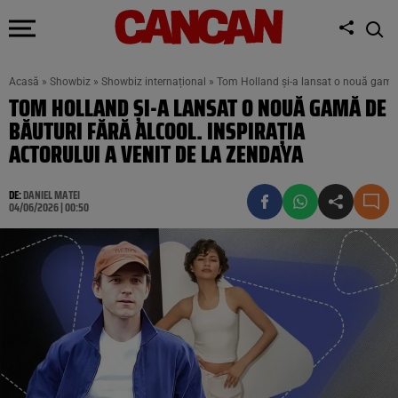
Acasă
»
Showbiz
»
Showbiz internațional
»
Tom Holland și-a lansat o nouă gamă d
TOM HOLLAND ȘI-A LANSAT O NOUĂ GAMĂ DE
BĂUTURI FĂRĂ ALCOOL. INSPIRAȚIA
ACTORULUI A VENIT DE LA ZENDAYA
DE:
DANIEL MATEI
04/06/2026 | 00:50