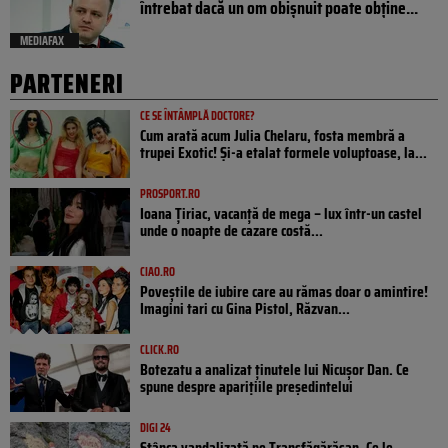
întrebat dacă un om obișnuit poate obține...
MEDIAFAX
PARTENERI
CE SE ÎNTÂMPLĂ DOCTORE?
Cum arată acum Julia Chelaru, fosta membră a
trupei Exotic! Și-a etalat formele voluptoase, la...
PROSPORT.RO
Ioana Țiriac, vacanță de mega – lux într-un castel
unde o noapte de cazare costă...
CIAO.RO
Poveştile de iubire care au rămas doar o amintire!
Imagini tari cu Gina Pistol, Răzvan...
CLICK.RO
Botezatu a analizat ținutele lui Nicușor Dan. Ce
spune despre aparițiile președintelui
DIGI 24
Stânca vandalizată pe Transfăgărășan. Ce le