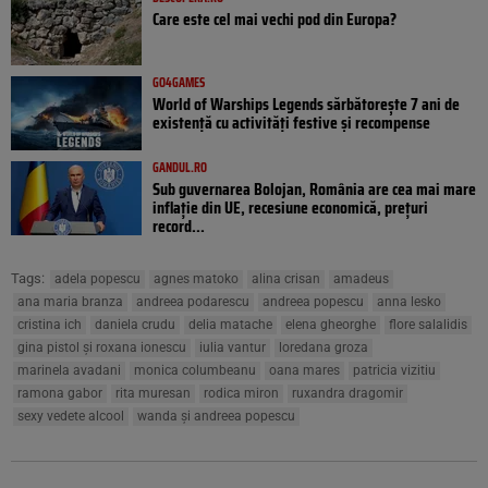
Care este cel mai vechi pod din Europa?
GO4GAMES
World of Warships Legends sărbătorește 7 ani de
existență cu activități festive și recompense
GANDUL.RO
Sub guvernarea Bolojan, România are cea mai mare
inflație din UE, recesiune economică, prețuri
record...
Tags:
adela popescu
agnes matoko
alina crisan
amadeus
ana maria branza
andreea podarescu
andreea popescu
anna lesko
cristina ich
daniela crudu
delia matache
elena gheorghe
flore salalidis
gina pistol și roxana ionescu
iulia vantur
loredana groza
marinela avadani
monica columbeanu
oana mares
patricia vizitiu
ramona gabor
rita muresan
rodica miron
ruxandra dragomir
sexy vedete alcool
wanda și andreea popescu