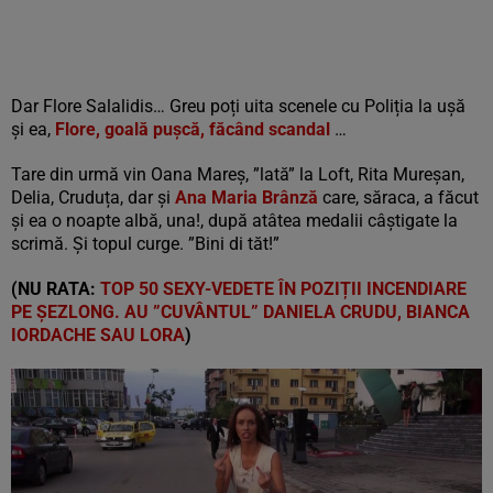
Dar Flore Salalidis… Greu poți uita scenele cu Poliția la ușă
și ea,
Flore, goală pușcă, făcând scandal
…
Tare din urmă vin Oana Mareș, ”lată” la Loft, Rita Mureșan,
Delia, Cruduța, dar și
Ana Maria Brânză
care, săraca, a făcut
și ea o noapte albă, una!, după atâtea medalii câștigate la
scrimă. Și topul curge. ”Bini di tăt!”
(NU RATA:
TOP 50 SEXY-VEDETE ÎN POZIȚII INCENDIARE
PE ȘEZLONG. AU ”CUVÂNTUL” DANIELA CRUDU, BIANCA
IORDACHE SAU LORA
)