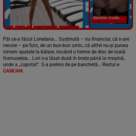
Vezi galeria foto
80 poze
Păi ce-a făcut Loredana… Susținută – nu financiar, că n-are
nevoie – pe fizic, de un bun-bun amic, că altfel nu-și punea
nimeni spatele la bătaie, riscând o hernie de disc de toată
frumusețea… Lori s-a lăsat dusă în brațe până la mașină,
unde a „capotat”. S-a prelins de pe banchetă… Restul e
CANCAN
.