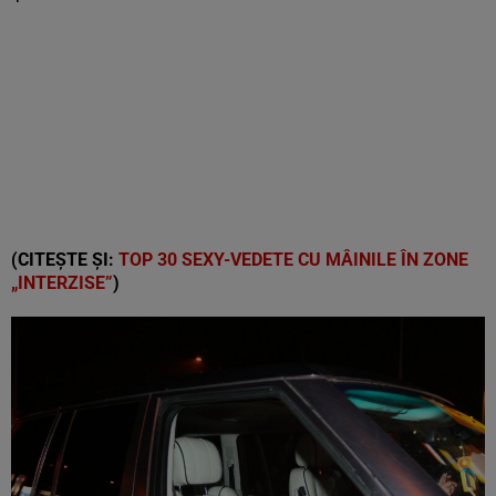
(CITEȘTE ȘI:
TOP 30 SEXY-VEDETE CU MÂINILE ÎN ZONE
„INTERZISE”
)