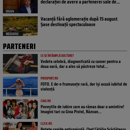
declarației de avere a partenerei sale de...
DIGI24
Vacanță fără aglomerație după 15 august.
Șase destinații spectaculoase
MEDIAFAX
PARTENERI
CE SE ÎNTÂMPLĂ DOCTORE?
Vedeta celebră, diagnosticată cu cancer pentru a
doua oară, dar a ales să păstreze totul...
PROSPORT.RO
FOTO. E de-o frumusețe rară, dar își acuză iubitul de
violență
CIAO.RO
Poveştile de iubire care au rămas doar o amintire!
Imagini tari cu Gina Pistol, Răzvan...
CLICK.RO
Rețete rapide anticaniculă. Chef Cătălin Scărlătescu