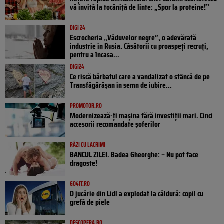
vă invită la tocăniță de linte: „Spor la proteine!”
DIGI 24
Escrocheria „Văduvelor negre”, o adevărată
industrie în Rusia. Căsătorii cu proaspeți recruți,
pentru a încasa...
DIGI24
Ce riscă bărbatul care a vandalizat o stâncă de pe
Transfăgărășan în semn de iubire...
PROMOTOR.RO
Modernizează-ți mașina fără investiții mari. Cinci
accesorii recomandate șoferilor
RÂZI CU LACRIMI
BANCUL ZILEI. Badea Gheorghe: – Nu pot face
dragoste!
GO4IT.RO
O jucărie din Lidl a explodat la căldură: copil cu
grefă de piele
DESCOPERA.RO