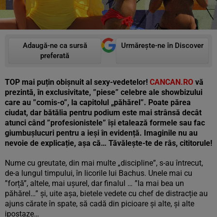
Adaugă-ne ca sursă
Urmărește-ne în Discover
preferată
TOP mai puțin obișnuit al sexy-vedetelor!
CANCAN.RO
vă
prezintă, în exclusivitate, ”piese” celebre ale showbizului
care au ”comis-o”, la capitolul „păhărel”. Poate părea
ciudat, dar bătălia pentru podium este mai strânsă decât
atunci când ”profesionistele” își etalează formele sau fac
giumbușlucuri pentru a ieși în evidență. Imaginile nu au
nevoie de explicație, așa că… Tăvălește-te de râs, cititorule!
Nume cu greutate, din mai multe „discipline”, s-au întrecut,
de-a lungul timpului, în licorile lui Bachus. Unele mai cu
”forță”, altele, mai ușurel, dar finalul … ”Ia mai bea un
păhărel…” și, uite așa, bietele vedete cu chef de distracție au
ajuns cărate în spate, să cadă din picioare și alte, și alte
ipostaze…