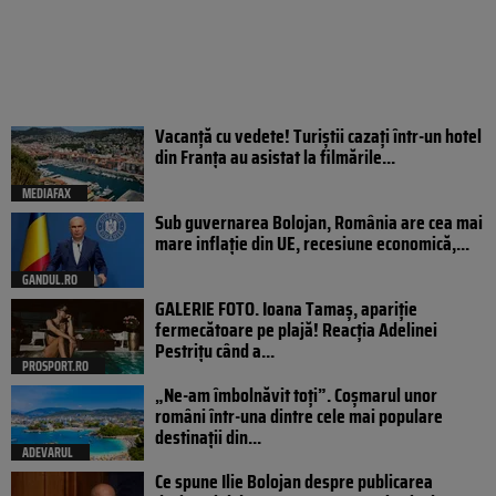
Vacanță cu vedete! Turiștii cazați într-un hotel
din Franța au asistat la filmările...
MEDIAFAX
Sub guvernarea Bolojan, România are cea mai
mare inflație din UE, recesiune economică,...
GANDUL.RO
GALERIE FOTO. Ioana Tamaş, apariție
fermecătoare pe plajă! Reacția Adelinei
Pestrițu când a...
PROSPORT.RO
„Ne-am îmbolnăvit toți”. Coșmarul unor
români într-una dintre cele mai populare
destinații din...
ADEVARUL
Ce spune Ilie Bolojan despre publicarea