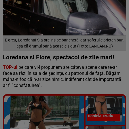
E greu, Loredana! S-a prelins pe banchetă, dar șoferul e prieten bun,
așa că drumul până acasă e sigur (Foto: CANCAN.RO)
Loredana și Flore, spectacol de zile mari!
TOP-ul
pe care vi-l propunem are câteva scene care te-ar
face să râzi în sala de ședințe, cu patronul de față. Băgăm
mâna-n foc că n-ar zice nimic, indiferent cât de importantă
ar fi ”consfătuirea”.