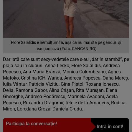
Flore Salalidis e nemulțumită, așa că nu mai stă pe gânduri și
reacționează (Foto: CANCAN.RO)
Dar iată care sunt sexy-vedetele care s-au „dat în stambă”, pe
plajă sau în cluburi: Anna Lesko, Flore Salalidis, Andreea
Popescu, Ana Maria Brânză, Monica Columbeanu, Agnes
Matoko, Cristina ICH, Wanda, Andreea Popescu, Oana Mareș,
Iulia Vântur, Patricia Vizitiu, Gina Pistol, Roxana Ionescu,
Delia, Ramona Gabor, Alina Crișan, Rita Mureșan, Elena
Gheorghe, Andreea Podărescu, Marinela Avădani, Adela
Popescu, Ruxandra Dragomir, fetele de la Amadeus, Rodica
Miron, Loredana Groza, Daniela Crudu.
Participă la conversație!
Intră în cont!