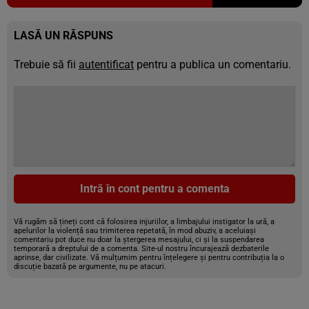
LASĂ UN RĂSPUNS
Trebuie să fii
autentificat
pentru a publica un comentariu.
Intră în cont pentru a comenta
Vă rugăm să țineți cont că folosirea injuriilor, a limbajului instigator la ură, a
apelurilor la violență sau trimiterea repetată, în mod abuziv, a aceluiași
comentariu pot duce nu doar la ștergerea mesajului, ci și la suspendarea
temporară a dreptului de a comenta. Site-ul nostru încurajează dezbaterile
aprinse, dar civilizate. Vă mulțumim pentru înțelegere și pentru contribuția la o
discuție bazată pe argumente, nu pe atacuri.