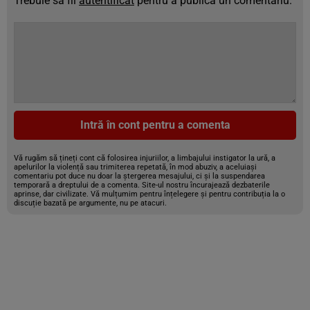
Trebuie să fii
autentificat
pentru a publica un comentariu.
Intră în cont pentru a comenta
Vă rugăm să țineți cont că folosirea injuriilor, a limbajului instigator la ură, a
apelurilor la violență sau trimiterea repetată, în mod abuziv, a aceluiași
comentariu pot duce nu doar la ștergerea mesajului, ci și la suspendarea
temporară a dreptului de a comenta. Site-ul nostru încurajează dezbaterile
aprinse, dar civilizate. Vă mulțumim pentru înțelegere și pentru contribuția la o
discuție bazată pe argumente, nu pe atacuri.