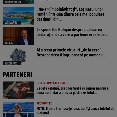
PROSPORT.RO
„Ne-am îmbolnăvit toți”. Coșmarul unor
români într-una dintre cele mai populare
destinații din...
ADEVARUL
Ce spune Ilie Bolojan despre publicarea
declarației de avere a partenerei sale de...
DIGI24
AI a creat primele virusuri „de la zero”.
Descoperirea îi îngrijorează pe oamenii...
MEDIAFAX
PARTENERI
CE SE ÎNTÂMPLĂ DOCTORE?
Vedeta celebră, diagnosticată cu cancer pentru a
doua oară, dar a ales să păstreze totul...
PROSPORT.RO
FOTO. E de-o frumusețe rară, dar își acuză iubitul de
violență