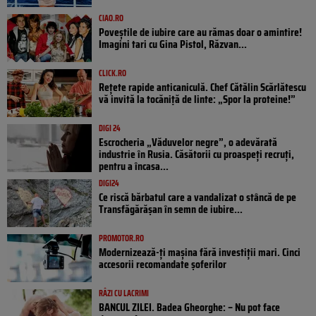
CIAO.RO
Poveştile de iubire care au rămas doar o amintire!
Imagini tari cu Gina Pistol, Răzvan...
CLICK.RO
Rețete rapide anticaniculă. Chef Cătălin Scărlătescu
vă invită la tocăniță de linte: „Spor la proteine!”
DIGI 24
Escrocheria „Văduvelor negre”, o adevărată
industrie în Rusia. Căsătorii cu proaspeți recruți,
pentru a încasa...
DIGI24
Ce riscă bărbatul care a vandalizat o stâncă de pe
Transfăgărășan în semn de iubire...
PROMOTOR.RO
Modernizează-ți mașina fără investiții mari. Cinci
accesorii recomandate șoferilor
RÂZI CU LACRIMI
BANCUL ZILEI. Badea Gheorghe: – Nu pot face