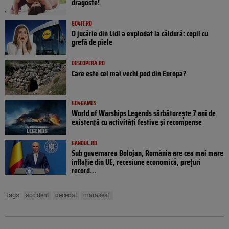
dragoste!
GO4IT.RO
O jucărie din Lidl a explodat la căldură: copil cu
grefă de piele
DESCOPERA.RO
Care este cel mai vechi pod din Europa?
GO4GAMES
World of Warships Legends sărbătorește 7 ani de
existență cu activități festive și recompense
GANDUL.RO
Sub guvernarea Bolojan, România are cea mai mare
inflație din UE, recesiune economică, prețuri
record...
Tags:
accident
decedat
marasesti