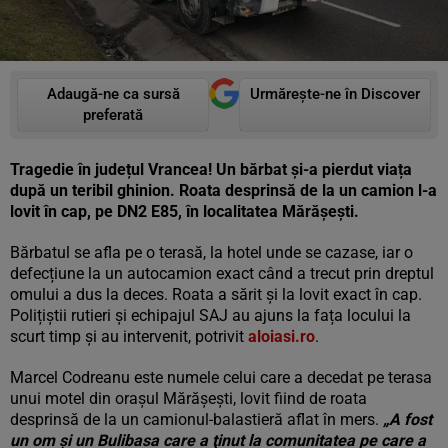
Adaugă-ne ca sursă
Urmărește-ne în Discover
preferată
Tragedie în județul Vrancea! Un bărbat și-a pierdut viața
după un teribil ghinion. Roata desprinsă de la un camion l-a
lovit în cap, pe DN2 E85, în localitatea Mărășești.
Bărbatul se afla pe o terasă, la hotel unde se cazase, iar o
defecțiune la un autocamion exact când a trecut prin dreptul
omului a dus la deces. Roata a sărit și la lovit exact în cap.
Polițiștii rutieri și echipajul SAJ au ajuns la fața locului la
scurt timp și au intervenit, potrivit
aloiasi.ro
.
Marcel Codreanu este numele celui care a decedat pe terasa
unui motel din oraşul Mărăşeşti, lovit fiind de roata
desprinsă de la un camionul-balastieră aflat în mers.
„A fost
un om şi un Bulibasa care a ţinut la comunitatea pe care a