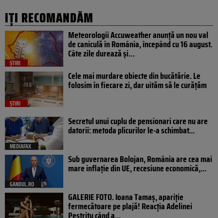
IȚI RECOMANDĂM
Meteorologii Accuweather anunță un nou val
de caniculă în România, începând cu 16 august.
Câte zile durează și…
ȘTIRI
Cele mai murdare obiecte din bucătărie. Le
folosim în fiecare zi, dar uităm să le curățăm
ȘTIRI
Secretul unui cuplu de pensionari care nu are
datorii: metoda plicurilor le-a schimbat...
MEDIAFAX
Sub guvernarea Bolojan, România are cea mai
mare inflație din UE, recesiune economică,...
GANDUL.RO
GALERIE FOTO. Ioana Tamaş, apariție
fermecătoare pe plajă! Reacția Adelinei
Pestrițu când a...