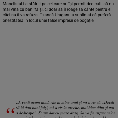
Manelistul i-a sfătuit pe cei care nu își permit dedicații să nu
mai vină cu bani falși, ci doar să îl roage să cânte pentru ei,
căci nu îi va refuza. Tzancă Uraganu a subliniat că preferă
onestitatea în locul unei false impresii de bogăție.
„A venit acum două zile la mine unul și mi-a zis că „Decât
să îți dau bani falși, mi-a zis la ureche, mai bine dăm și noi
o dedicație”. Și am dat cu mare drag. Să vă fie rușine celor
care dați bani falși ca să dăm noi de belele și de probleme.