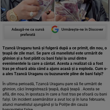
Adaugă-ne ca sursă
Urmărește-ne în Discover
preferată
Tzancă Uraganu tună și fulgeră după a ce primit, din nou, o
țeapă de zile mari. Se pare că manelistul este urmărit de
ghinion și a fost plătit cu bani falși la unul dintre
evenimentele la care a cântat. Acesta a realizat că a fost
tras pe sfoară abia când a ajuns acasă și a exploda. Cum s-
a ales Tzancă Uraganu cu buzunarele pline de bani falși?
În ultima perioadă, Tzancă Uraganu pare să fie urmărit de
ghinion, căci înregistrează țeapă, după țeapă . Acesta se
află, din nou, în ipostaza în care a fost tras pe sfoară cu bani
falși. Un incident asemănător a avut loc și în luna februarie,
atunci manelistul ajungând și la Poliție din cauza
bancnotelor false.