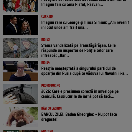
Imagini tari cu Gina Pistol, Răzvan...
CLICK.RO
Imagini rare cu George și Ilinca Simion: „Am revenit
în locul unde am trăit una...
DIGI 24
Stânca vandalizată pe Transfăgărășan. Ce le
răspunde un inspector de Poliție celor care
întreabă: „Dar...
DIGI24
Reacția neașteptată a singurului partidul de
opoziţie din Rusia după ce văduva lui Navalnîi i-a...
PROMOTOR.RO
2026: Care e presiunea corectă în anvelope pe
caniculă. Cauciucurile de iarnă pot să facă...
RÂZI CU LACRIMI
BANCUL ZILEI. Badea Gheorghe: – Nu pot face
dragoste!
GO4IT.RO