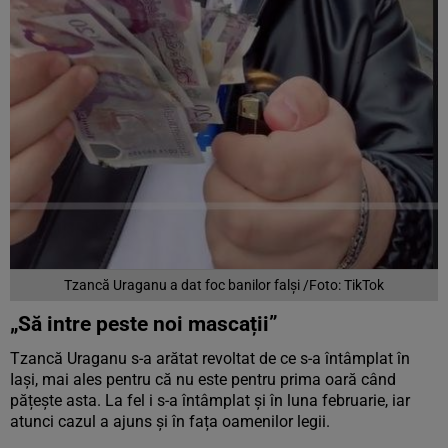
Tzancă Uraganu a dat foc banilor falși /Foto: TikTok
„Să intre peste noi mascații”
Tzancă Uraganu s-a arătat revoltat de ce s-a întâmplat în
Iași, mai ales pentru că nu este pentru prima oară când
pățește asta. La fel i s-a întâmplat și în luna februarie, iar
atunci cazul a ajuns și în fața oamenilor legii.