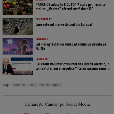
PARKSIDE aduce în LIDL TOP 7 scule pentru orice
atelier. „Vedeta” ofertei costă doar 129...
DESCOPERA.RO
Care este cel mai vechi pod din Europa?
GO4GAMES
Cel mai așteptat joc video al anului va debuta pe
Netflix
GANDUL.RO
„Ai redus voluntar consumul de CURENT electric, în
contextul crizei energetice?” Ce au răspuns românii
Tags:
bani falsi
teapa
tzanca uraganu
Urmărește Cancan pe Social Media