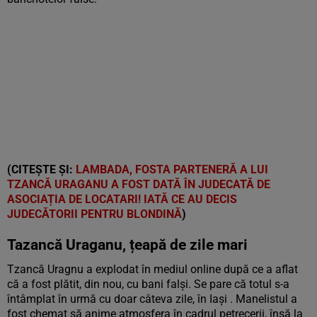
(CITEȘTE ȘI:
LAMBADA, FOSTA PARTENERĂ A LUI
TZANCĂ URAGANU A FOST DATĂ ÎN JUDECATĂ DE
ASOCIAȚIA DE LOCATARI! IATĂ CE AU DECIS
JUDECĂTORII PENTRU BLONDINĂ
)
Tazancă Uraganu, țeapă de zile mari
Tzancă Uragnu a explodat în mediul online după ce a aflat
că a fost plătit, din nou, cu bani falși. Se pare că totul s-a
întâmplat în urmă cu doar câteva zile, în Iași . Manelistul a
fost chemat să anime atmosfera în cadrul petrecerii, însă la