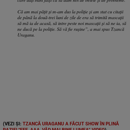
Că am mai pățit și m-am dus la poliție și am stat cu citații
de până la două-trei luni de zile de era să trimită mascații
să mă ia de acasă, să intre peste noi mascații și să ne ia, să
ne ducă pe la poliție. Să vă fie rușine”, a mai spus Tzancă
Uraganu.
(VEZI ȘI:
TZANCĂ URAGANU A FĂCUT SHOW ÎN PLINĂ
RAZIE! “EEE, AAA, VĂD MAI BINE LUMEA” VIDEO
)