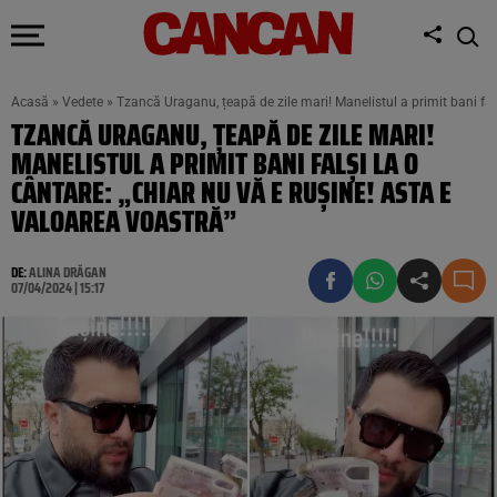
Acasă
»
Vedete
»
Tzancă Uraganu, țeapă de zile mari! Manelistul a primit bani falș
TZANCĂ URAGANU, ȚEAPĂ DE ZILE MARI!
MANELISTUL A PRIMIT BANI FALȘI LA O
CÂNTARE: „CHIAR NU VĂ E RUȘINE! ASTA E
VALOAREA VOASTRĂ”
DE:
ALINA DRĂGAN
07/04/2024 | 15:17