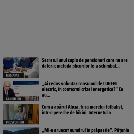
Secretul unui cuplu de pensionari care nu are
datorii: metoda plicurilor le-a schimbat...
MEDIAFAX
„Ai redus voluntar consumul de CURENT
electric, în contextul crizei energetice?” Ce
au...
GANDUL.RO
Cum a apărut Alicia, fiica marelui fotbalist,
într-o pereche de bikini. Internetul a...
PROSPORT.RO
„Mi-a aruncat numărul în prăpastie”. Pățania