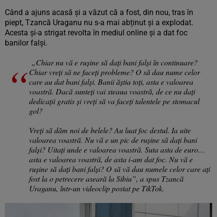
Când a ajuns acasă și a văzut că a fost, din nou, tras în
piept, Tzancă Uraganu nu s-a mai abținut și a explodat.
Acesta și-a strigat revolta în mediul online și a dat foc
banilor falși.
„Chiar nu vă e rușine să dați bani falși în continuare?
Chiar vreți să ne faceți probleme? O să dau nume celor
care au dat bani falși. Banii ăștia toți, asta e valoarea
voastră. Dacă sunteți vai steaua voastră, de ce nu dați
dedicații gratis și vreți să va faceți talentele pe stomacul
gol?
Vreți să dăm noi de belele? Au luat foc destul. Ia uite
valoarea voastră. Nu vă e un pic de rușine să dați bani
falși? Uitați unde e valoarea voastră. Suta asta de euro…
asta e valoarea voastră, de asta i-am dat foc. Nu vă e
rușine să dați bani falși? O să vă dau numele celor care ați
fost la o petrecere aseară la Sibiu”, a spus Tzancă
Uraganu, într-un videoclip postat pe TikTok.