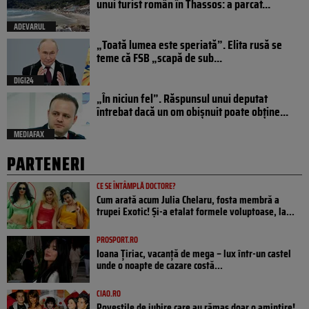
unui turist român în Thassos: a parcat...
ADEVARUL
„Toată lumea este speriată”. Elita rusă se
teme că FSB „scapă de sub...
DIGI24
„În niciun fel”. Răspunsul unui deputat
întrebat dacă un om obișnuit poate obține...
MEDIAFAX
PARTENERI
CE SE ÎNTÂMPLĂ DOCTORE?
Cum arată acum Julia Chelaru, fosta membră a
trupei Exotic! Și-a etalat formele voluptoase, la...
PROSPORT.RO
Ioana Țiriac, vacanță de mega – lux într-un castel
unde o noapte de cazare costă...
CIAO.RO
Poveştile de iubire care au rămas doar o amintire!